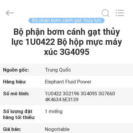
2021
-
2026
Elephant
Fluid
Bộ phận bơm cánh gạt thủy lực
Power
Co.,Ltd.
All
Bộ phận bơm cánh gạt thủy
TRANG
Rights
Reserved.
lực 1U0422 Bộ hộp mực máy
CHỦ
xúc 3G4095
CÁC
SẢN
Nguồn gốc:
Trung Quốc
PHẨM
Hàng hiệu:
Elephant Fluid Power
Số mô hình:
1U0422 3G2196 3G4095 3G7660
VỀ
4K4634 6E3139
CHÚNG
Số lượng đặt
1 miếng
hàng tối thiểu:
TÔI
Giá bán:
Nogotiable