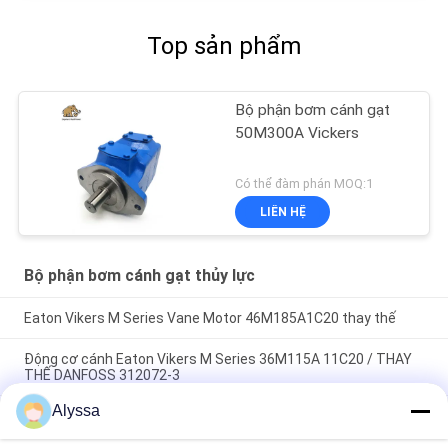
Top sản phẩm
Bộ phận bơm cánh gạt
50M300A Vickers
Có thể đàm phán MOQ:1
LIÊN HỆ
Bộ phận bơm cánh gạt thủy lực
Eaton Vikers M Series Vane Motor 46M185A1C20 thay thế
Động cơ cánh Eaton Vikers M Series 36M115A 11C20 / THAY
THẾ DANFOSS 312072-3
Alyssa
T6E-066-1R00-C1 Máy bơm và các bộ phận được sản xuất tại
Trung Quốc phù hợp với T6E Denison