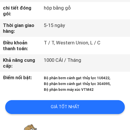
THAM
chi tiết đóng
hộp bằng gỗ
QUAN
gói:
NHÀ
Thời gian giao
5-15 ngày
hàng:
MÁY
Điều khoản
T / T, Western Union, L / C
thanh toán:
KIỂM
Khả năng cung
1000 CÁI / Tháng
SOÁT
cấp:
CHẤT
Điểm nổi bật:
,
Bộ phận bơm cánh gạt thủy lực 1U0422
LƯỢNG
,
Bộ phận bơm cánh gạt thủy lực 3G4095
Bộ phận bơm máy xúc VTM42
LIÊN
GIÁ TỐT NHẤT
HỆ
CHÚNG