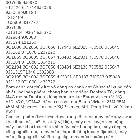
3G7635 4J0990
4T7426 6J17148J2059
9J5068 9J8193
1213409
1U3969 3G2722
3G7636
4J13104T9367 6J6320
8J2504 9J5083
9J8194 121250
3G1686 3G2858 3G7656 4J7949 6E2929 7J0566 9J5045
9J5102 9T1078 1287228
3G1855 3G3895 3G7657 4J8483 6E2931 7J0570 9J5046
9J5104 9T1080 1364815
3G2194 3G4092 3G7658 4J8484 6E3136 7J0582 9J5047
9J51319T1340 1392383
3G2195 3G4094 3G7659 4K3331 6E3137 7J0583 9J5048
9J5132 9T1696 1439722
Bơm cánh gạt thủy lực và động cơ cánh gạt.Chúng tôi cung cấp
nhiều loại sản phẩm, chẳng hạn như dòng Denison T6, dòng
M4C motor Denison, dòng bơm trợ lực Eaton Vickers V, VQ,
V10, V20, VTM42, động cơ cánh gạt Eaton Vickers 25M 35M
45M 50M series, Tokimec SQP series, 50T Dòng 150T và Yuken
PV2R.
Các sản phẩm được ứng dụng rộng rãi trong máy móc xây dựng
khai thác mỏ, thiết bị xử lý vật liệu, máy móc luyện kim nặng,
máy móc khai thác dầu khí, máy móc boong tàu, máy công cụ,
công nghiệp nhẹ, máy móc nhựa, thiết bị khoan địa chất, máy
móc nông nghiệp và lâm nghiệp, máy móc khoáng sản,