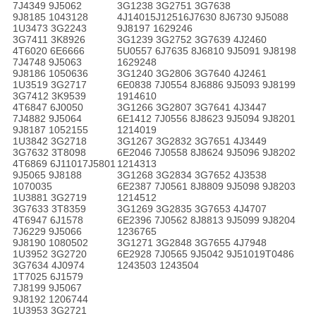
7J4349 9J5062
3G1238 3G2751 3G7638
9J8185 1043128
4J14015J12516J7630 8J6730 9J5088
1U3473 3G2243
9J8197 1629246
3G7411 3K8926
3G1239 3G2752 3G7639 4J2460
4T6020 6E6666
5U0557 6J7635 8J6810 9J5091 9J8198
7J4748 9J5063
1629248
9J8186 1050636
3G1240 3G2806 3G7640 4J2461
1U3519 3G2717
6E0838 7J0554 8J6886 9J5093 9J8199
3G7412 3K9539
1914610
4T6847 6J0050
3G1266 3G2807 3G7641 4J3447
7J4882 9J5064
6E1412 7J0556 8J8623 9J5094 9J8201
9J8187 1052155
1214019
1U3842 3G2718
3G1267 3G2832 3G7651 4J3449
3G7632 3T8098
6E2046 7J0558 8J8624 9J5096 9J8202
4T6869 6J11017J5801
1214313
9J5065 9J8188
3G1268 3G2834 3G7652 4J3538
1070035
6E2387 7J0561 8J8809 9J5098 9J8203
1U3881 3G2719
1214512
3G7633 3T8359
3G1269 3G2835 3G7653 4J4707
4T6947 6J1578
6E2396 7J0562 8J8813 9J5099 9J8204
7J6229 9J5066
1236765
9J8190 1080502
3G1271 3G2848 3G7655 4J7948
1U3952 3G2720
6E2928 7J0565 9J5042 9J51019T0486
3G7634 4J0974
1243503 1243504
1T7025 6J1579
7J8199 9J5067
9J8192 1206744
1U3953 3G2721