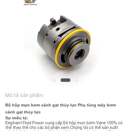
TÔI
TIN
TỨC
CÁC
TRƯỜNG
HỢP
SƠ
Mô tả sản phẩm
ĐỒ
TRANG
Bộ hộp mực bơm cánh gạt thủy lực Phụ tùng máy bơm
cánh gạt thủy lực
WEB
Sự miêu tả:
Elephant Fluid Power cung cấp Bộ hộp mực bơm Vane 100% có
thể thay thế cho các bộ phận oem.Chúng tôi có thể sản xuất