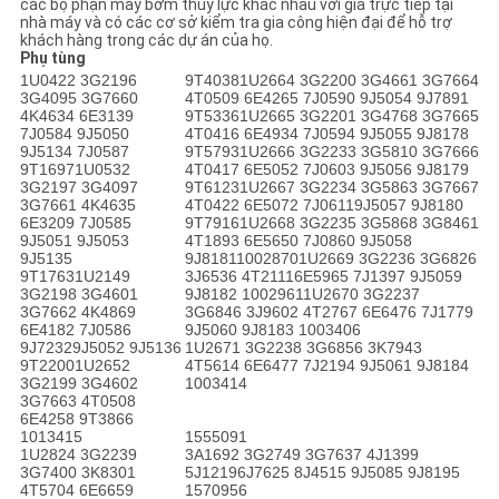
các bộ phận máy bơm thủy lực khác nhau với giá trực tiếp tại
PRIVACY
nhà máy và có các cơ sở kiểm tra gia công hiện đại để hỗ trợ
khách hàng trong các dự án của họ.
POLICY
Phụ tùng
1U0422 3G2196
9T40381U2664 3G2200 3G4661 3G7664
3G4095 3G7660
4T0509 6E4265 7J0590 9J5054 9J7891
4K4634 6E3139
9T53361U2665 3G2201 3G4768 3G7665
7J0584 9J5050
4T0416 6E4934 7J0594 9J5055 9J8178
9J5134 7J0587
9T57931U2666 3G2233 3G5810 3G7666
9T16971U0532
4T0417 6E5052 7J0603 9J5056 9J8179
3G2197 3G4097
9T61231U2667 3G2234 3G5863 3G7667
3G7661 4K4635
4T0422 6E5072 7J06119J5057 9J8180
6E3209 7J0585
9T79161U2668 3G2235 3G5868 3G8461
9J5051 9J5053
4T1893 6E5650 7J0860 9J5058
9J5135
9J818110028701U2669 3G2236 3G6826
9T17631U2149
3J6536 4T21116E5965 7J1397 9J5059
3G2198 3G4601
9J8182 10029611U2670 3G2237
3G7662 4K4869
3G6846 3J9602 4T2767 6E6476 7J1779
6E4182 7J0586
9J5060 9J8183 1003406
9J72329J5052 9J5136
1U2671 3G2238 3G6856 3K7943
9T22001U2652
4T5614 6E6477 7J2194 9J5061 9J8184
3G2199 3G4602
1003414
3G7663 4T0508
6E4258 9T3866
1013415
1555091
1U2824 3G2239
3A1692 3G2749 3G7637 4J1399
3G7400 3K8301
5J12196J7625 8J4515 9J5085 9J8195
4T5704 6E6659
1570956