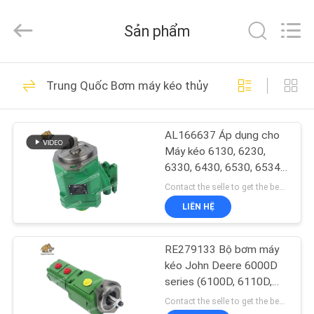
2021
-
2026
Sản phẩm
Elephant
Fluid
Power
Co.,Ltd.
All
TRANG
528
Rights
Trung Quốc Bơm máy kéo thủy lực
Reserved.
CHỦ
Phụ tùng bơm
piston thủy lực
AL166637 Áp dụng cho
CÁC
Máy kéo 6130, 6230,
SẢN
6330, 6430, 6530, 6534,
6630, 6830, 6930. Mạnh
PHẨM
Contact the selle to get the best offer MOQ:1
mẽ và bền bỉ; trong kho
LIÊN HỆ
và sẵn sàng vận chuyển
27
VỀ
Bộ phận bơm cánh
RE279133 Bộ bơm máy
CHÚNG
kéo John Deere 6000D
gạt thủy lực
TÔI
series (6100D, 6110D,
6115D, 6125D, 6130D,
Contact the selle to get the best offer MOQ:1