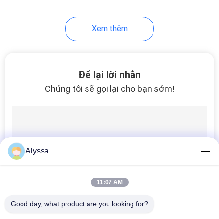
18
Xem thêm
Vòng bi bơm thủy
lực
Để lại lời nhắn
Chúng tôi sẽ gọi lại cho bạn sớm!
11
Bộ con dấu bơm
Alyssa
thủy lực
11:07 AM
Good day, what product are you looking for?