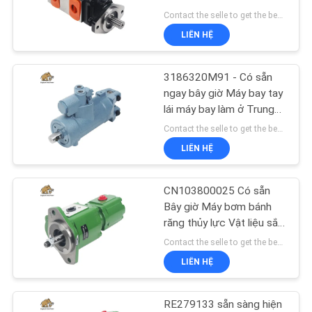
TÔI
Aftermarket Made In
Contact the selle to get the best offer MOQ:1
China chất lượng OEM
LIÊN HỆ
TIN
276
TỨC
3186320M91 - Có sẵn
Bơm piston thủy lực
ngay bây giờ Máy bay tay
lái máy bay làm ở Trung
CÁC
Quốc cho Massey
Contact the selle to get the best offer MOQ:1
TRƯỜNG
Ferguson
LIÊN HỆ
HỢP
CN103800025 Có sẵn
29
SƠ
Bây giờ Máy bơm bánh
Động cơ quỹ đạo
răng thủy lực Vật liệu sắt
ĐỒ
đúc được sản xuất ở
Contact the selle to get the best offer MOQ:1
thủy lực
TRANG
Trung Quốc cho John
LIÊN HỆ
Deere
WEB
RE279133 sẵn sàng hiện