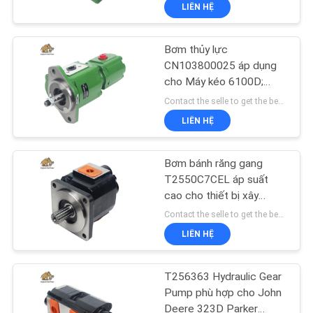
6140D)
LIÊN HỆ
THAM
QUAN
Bơm thủy lực
NHÀ
706
CN103800025 áp dụng
MÁY
cho Máy kéo 6100D;
Phụ tùng máy xây
6110B; 6110D; 6115D;
Contact the selle to get the best offer MOQ:100 chiếc
dựng
6125D; 6130D; 6140D
LIÊN HỆ
KIỂM
RE263420; RE279132
SOÁT
Bơm bánh răng gang
CHẤT
T2550C7CEL áp suất
cao cho thiết bị xây
LƯỢNG
81
dựng, Hậu mãi Parker
Contact the selle to get the best offer MOQ:1
Bơm máy kéo thủy
LIÊN HỆ
LIÊN
lực
HỆ
T256363 Hydraulic Gear
CHÚNG
Pump phù hợp cho John
Deere 323D Parker