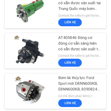
PRIVACY
có sẵn được sản xuất tại
Trung Quốc máy bơm
POLICY
45
thủy lực cho John Deere
Contact the selle to get the best offer MOQ:1
Van định hướng thủy
LIÊN HỆ
lực
AT405846 Động cơ
động cơ sẵn sàng hiện
có sẵn được sản xuất tại
Trung Quốc cho John
Contact the selle to get the best offer MOQ:1
Deere
LIÊN HỆ
21
Đơn vị chỉ đạo
Bơm lái thủy lực Ford
Spot mới D8NN600KB,
Orbitrol
E8NN600KB, 83908244,
83936583
Có thể đàm phán MOQ:1
LIÊN HỆ