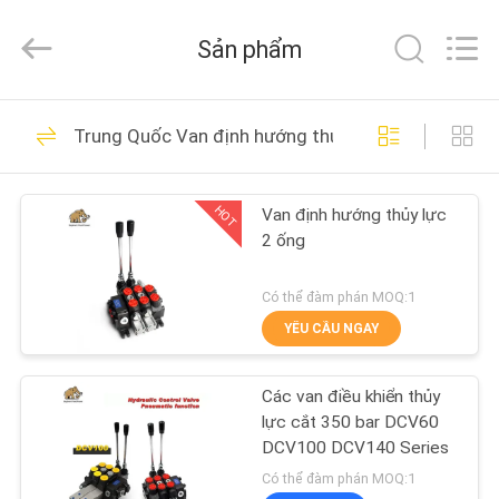
2021
-
2026
Sản phẩm
Elephant
Fluid
Power
Co.,Ltd.
All
TRANG
528
Rights
Trung Quốc Van định hướng thủy lực
Reserved.
CHỦ
Phụ tùng bơm
piston thủy lực
HOT
Van định hướng thủy lực
CÁC
2 ống
SẢN
PHẨM
Có thể đàm phán MOQ:1
YÊU CẦU NGAY
27
VỀ
Bộ phận bơm cánh
Các van điều khiển thủy
CHÚNG
lực cắt 350 bar DCV60
gạt thủy lực
TÔI
DCV100 DCV140 Series
Có thể đàm phán MOQ:1