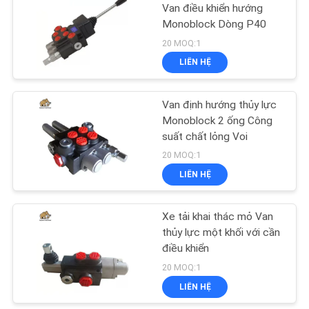
PRIVACY
Van điều khiển hướng
Monoblock Dòng P40
POLICY
45
20 MOQ:1
Van định hướng thủy
LIÊN HỆ
lực
Van định hướng thủy lực
Monoblock 2 ống Công
suất chất lỏng Voi
20 MOQ:1
LIÊN HỆ
21
Đơn vị chỉ đạo
Xe tải khai thác mỏ Van
thủy lực một khối với cần
Orbitrol
điều khiển
20 MOQ:1
LIÊN HỆ