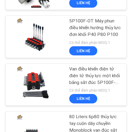
LIÊN HỆ
THAM
QUAN
5P100F-OT Máy phun
NHÀ
706
điều khiển hướng thủy lực
MÁY
đơn khối P40 P80 P100
Phụ tùng máy xây
Có thể đàm phán MOQ:1
dựng
LIÊN HỆ
KIỂM
SOÁT
Van điều khiển điện tử
CHẤT
điện tử thủy lực một khối
bằng sắt đúc 5P100F-
LƯỢNG
81
OT
Có thể đàm phán MOQ:1
Bơm máy kéo thủy
LIÊN HỆ
LIÊN
lực
HỆ
80 Liters 6p80 thủy lực
CHÚNG
tay cuộn dây chuyền
Monoblock van đúc sắt