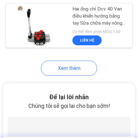
Hai ống chỉ Dcv 40 Van
18
điều khiển hướng bằng
Vòng bi bơm thủy
tay Sửa chữa máy nông
nghiệp bằng khí nén
Có thể đàm phán MOQ:1 bộ
lực
LIÊN HỆ
Xem thêm
11
Bộ con dấu bơm
Để lại lời nhắn
thủy lực
Chúng tôi sẽ gọi lại cho bạn sớm!