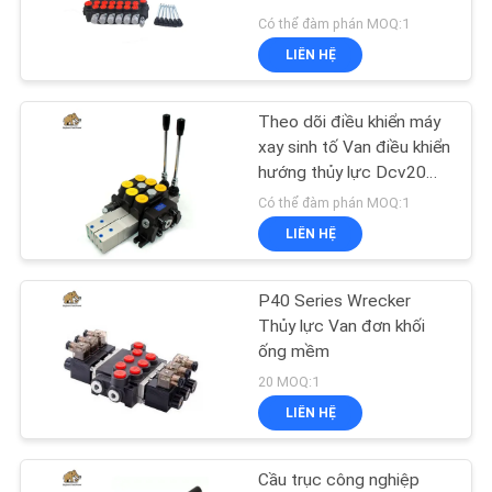
TÔI
Có thể đàm phán MOQ:1
LIÊN HỆ
TIN
276
TỨC
Theo dõi điều khiển máy
Bơm piston thủy lực
xay sinh tố Van điều khiển
hướng thủy lực Dcv20
CÁC
Dcv40 Dcv60 Dcv140
Có thể đàm phán MOQ:1
TRƯỜNG
LIÊN HỆ
HỢP
P40 Series Wrecker
29
SƠ
Thủy lực Van đơn khối
Động cơ quỹ đạo
ống mềm
ĐỒ
20 MOQ:1
thủy lực
TRANG
LIÊN HỆ
WEB
Cầu trục công nghiệp