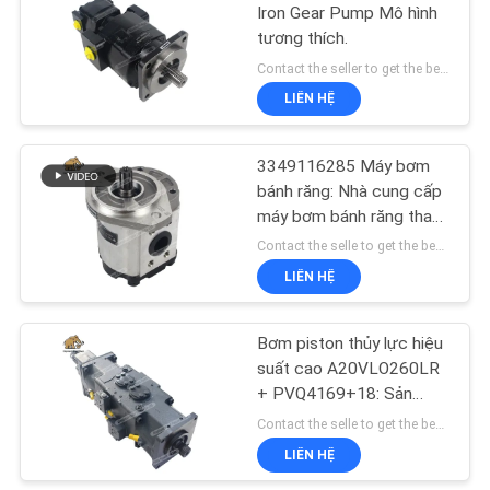
PRIVACY
Iron Gear Pump Mô hình
tương thích.
POLICY
45
Contact the seller to get the best offer MOQ:1
Van định hướng thủy
LIÊN HỆ
lực
3349116285 Máy bơm
bánh răng: Nhà cung cấp
máy bơm bánh răng thay
thế chất lượng cao của
Contact the selle to get the best offer MOQ:1
Trung Quốc.
LIÊN HỆ
21
Đơn vị chỉ đạo
Bơm piston thủy lực hiệu
suất cao A20VLO260LR
Orbitrol
+ PVQ4169+18: Sản
phẩm thay thế của Trung
Contact the selle to get the best offer MOQ:1
Quốc | Giải pháp nguồn
LIÊN HỆ
thủy lực có độ tin cậy