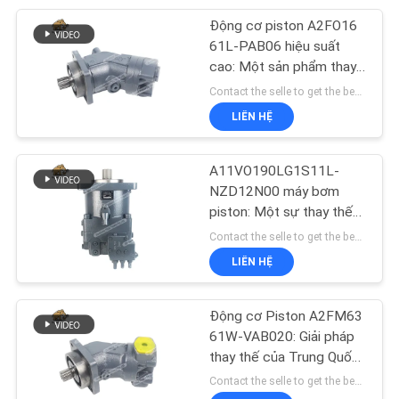
cao cho máy móc kỹ
thuật.
Động cơ piston A2FO16
18
61L-PAB06 hiệu suất
Vòng bi bơm thủy
cao: Một sản phẩm thay
thế của Trung Quốc –
Contact the selle to get the best offer MOQ:1
lực
giải pháp năng lượng thủy
LIÊN HỆ
lực ổn định và đáng tin
cậy.
A11VO190LG1S11L-
NZD12N00 máy bơm
piston: Một sự thay thế
11
đáng tin cậy cho các hệ
Contact the selle to get the best offer MOQ:1
Bộ con dấu bơm
thống thủy lực hiệu suất
LIÊN HỆ
cao
thủy lực
Động cơ Piston A2FM63
61W-VAB020: Giải pháp
thay thế của Trung Quốc
– Giải pháp truyền động
Contact the selle to get the best offer MOQ:1
thủy lực hiệu suất cao