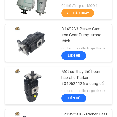
TÔI
Có thể đàm phán MOQ:1
YÊU CẦU NGAY
TIN
276
TỨC
D149283 Parker Cast
Bơm piston thủy lực
Iron Gear Pump tương
thích
CÁC
Contact the seller to get the best offer MOQ:1
TRƯỜNG
LIÊN HỆ
HỢP
Một sự thay thế hoàn
29
SƠ
hảo cho Parker
Động cơ quỹ đạo
7049521126 ¢ cung cấp
ĐỒ
giá trị tuyệt vời, chống
Contact the seller to get the best offer MOQ:1
thủy lực
TRANG
mòn vượt trội, và lắp đặt
LIÊN HỆ
liền mạch.
WEB
3239529166 Parker Cast