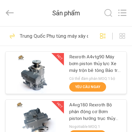
2021
-
2026
Sản phẩm
Elephant
Fluid
Power
Co.,Ltd.
All
TRANG
528
Rights
Trung Quốc Phụ tùng máy xây dựng
Reserved.
CHỦ
Phụ tùng bơm
piston thủy lực
HOT
Rexroth A4vtg90 Máy
CÁC
bơm piston thủy lực Xe
SẢN
máy trộn bê tông Bảo trì
Sửa chữa Cải tạo phụ
PHẨM
Có thể đàm phán MOQ:1 bộ
tùng
YÊU CẦU NGAY
27
VỀ
Bộ phận bơm cánh
HOT
A4vg180 Rexroth Bộ
CHÚNG
phận động cơ Bơm
gạt thủy lực
TÔI
piston hướng trục thủy
lực để trộn trống
Nogotiable MOQ:1