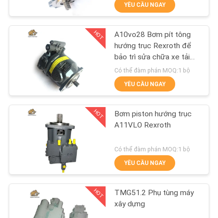
YÊU CẦU NGAY
THAM
QUAN
HOT
A10vo28 Bơm pít tông
NHÀ
706
hướng trục Rexroth để
MÁY
bảo trì sửa chữa xe tải
Phụ tùng máy xây
bê tông
Có thể đàm phán MOQ:1 bộ
dựng
YÊU CẦU NGAY
KIỂM
SOÁT
HOT
Bơm piston hướng trục
CHẤT
A11VLO Rexroth
LƯỢNG
81
Có thể đàm phán MOQ:1 bộ
Bơm máy kéo thủy
YÊU CẦU NGAY
LIÊN
lực
HỆ
HOT
TMG51.2 Phụ tùng máy
CHÚNG
xây dựng