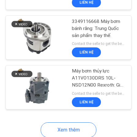
LIÊN HỆ
15
Bơm thủy lực
3349116668 Máy bơm
bánh răng: Trung Quốc
sản phẩm thay thế.
Contact the selle to get the best offer MOQ:1
LIÊN HỆ
33
Máy bơm thủy lực
A11VO130DRS 10L-
Van điều khiển bơm
NSD12N00 Rexroth: Giải
pháp thay thế hiệu suất
thủy lực
Contact the selle to get the best offer MOQ:1
cao từ Trung Quốc – giải
LIÊN HỆ
pháp nội địa ổn định, hiệu
quả và đáng tin cậy.
Xem thêm