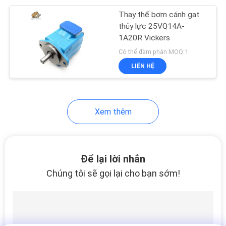
Thay thế bơm cánh gạt
18
thủy lực 25VQ14A-
Vòng bi bơm thủy
1A20R Vickers
Có thể đàm phán MOQ:1
lực
LIÊN HỆ
Xem thêm
11
Bộ con dấu bơm
Để lại lời nhắn
thủy lực
Chúng tôi sẽ gọi lại cho bạn sớm!