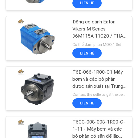
LIÊN HỆ
THAM
QUAN
Động cơ cánh Eaton
NHÀ
706
Vikers M Series
MÁY
36M115A 11C20 / THAY
Phụ tùng máy xây
THẾ DANFOSS 312072-
Có thể đàm phán MOQ:1 Set
dựng
3
LIÊN HỆ
KIỂM
SOÁT
T6E-066-1R00-C1 Máy
CHẤT
bơm và các bộ phận
được sản xuất tại Trung
LƯỢNG
81
Quốc phù hợp với T6E
Contact the selle to get the best offer MOQ:1
Denison
Bơm máy kéo thủy
LIÊN HỆ
LIÊN
lực
HỆ
T6CC-008-008-1R00-C-
CHÚNG
1-11 - Máy bơm và các
bộ phận có sẵn để lắp