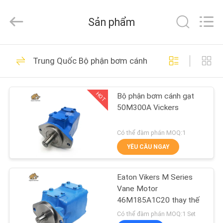
2021
-
2026
Sản phẩm
Elephant
Fluid
Power
Co.,Ltd.
All
TRANG
528
Rights
Trung Quốc Bộ phận bơm cánh gạt thủy lực
Reserved.
CHỦ
Phụ tùng bơm
piston thủy lực
HOT
Bộ phận bơm cánh gạt
CÁC
50M300A Vickers
SẢN
PHẨM
Có thể đàm phán MOQ:1
YÊU CẦU NGAY
27
VỀ
Bộ phận bơm cánh
Eaton Vikers M Series
CHÚNG
Vane Motor
gạt thủy lực
TÔI
46M185A1C20 thay thế
Có thể đàm phán MOQ:1 Set