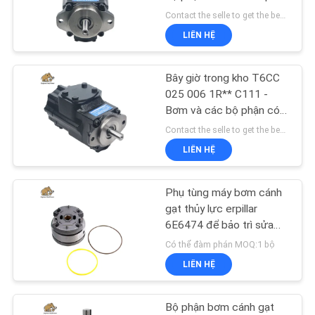
TÔI
đặt Parker Denison
Contact the selle to get the best offer MOQ:1
Hydraulic Vane Pump
LIÊN HỆ
TIN
Made in China
276
TỨC
Bây giờ trong kho T6CC
Bơm piston thủy lực
025 006 1R** C111 -
Bơm và các bộ phận có
CÁC
sẵn để phù hợp Parker
Contact the selle to get the best offer MOQ:1
TRƯỜNG
Denison Hydraulic Vane
LIÊN HỆ
Bơm Made In China
HỢP
Phụ tùng máy bơm cánh
29
SƠ
gạt thủy lực erpillar
Động cơ quỹ đạo
6E6474 để bảo trì sửa
ĐỒ
chữa máy nhựa
Có thể đàm phán MOQ:1 bộ
thủy lực
TRANG
LIÊN HỆ
WEB
Bộ phận bơm cánh gạt