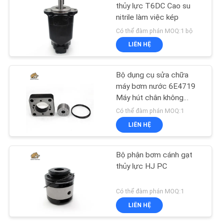
PRIVACY
thủy lực T6DC Cao su
nitrile làm việc kép
POLICY
45
Có thể đàm phán MOQ:1 bộ
Van định hướng thủy
LIÊN HỆ
lực
Bộ dụng cụ sửa chữa
máy bơm nước 6E4719
Máy hút chân không
Rebuild Honing
Có thể đàm phán MOQ:1
LIÊN HỆ
21
Đơn vị chỉ đạo
Bộ phận bơm cánh gạt
thủy lực HJ PC
Orbitrol
Có thể đàm phán MOQ:1
LIÊN HỆ