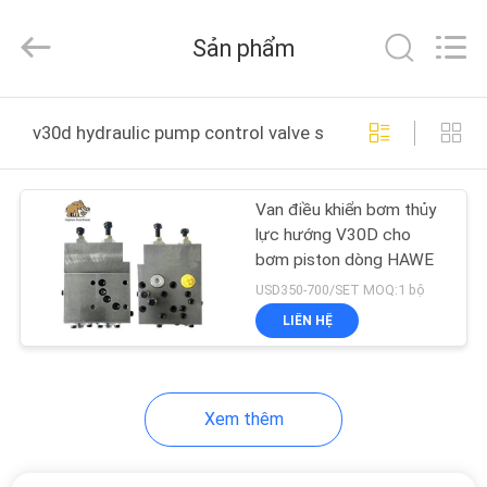
2021
-
2026
Sản phẩm
Elephant
Fluid
Power
Co.,Ltd.
All
TRANG
Rights
v30d hydraulic pump control valve sản xuất trực tuyến
Reserved.
CHỦ
Van điều khiển bơm thủy
CÁC
lực hướng V30D cho
SẢN
bơm piston dòng HAWE
PHẨM
USD350-700/SET MOQ:1 bộ
LIÊN HỆ
VỀ
CHÚNG
Xem thêm
TÔI