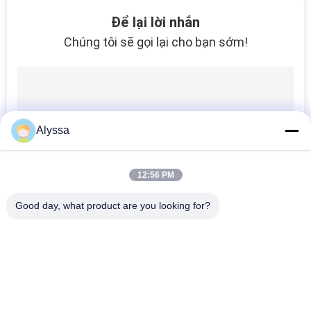
THAM
Để lại lời nhắn
QUAN
Chúng tôi sẽ gọi lại cho bạn sớm!
NHÀ
MÁY
KIỂM
Alyssa
SOÁT
CHẤT
12:56 PM
LƯỢNG
Good day, what product are you looking for?
Danh mục phổ biến
Tất cả
LIÊN
các
HỆ
Phụ Tùng Bơm 
Bộ Phận Bơm Cánh 
CHÚNG
Piston Thủy Lực
Gạt Thủy Lực