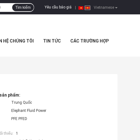
Yêu cầu báo giá
Tìm kiếm
|
Vietnamese
N HỆ CHÚNG TÔI
TIN TỨC
CÁC TRƯỜNG HỢP
 sản phẩm:
Trung Quốc
Elephant Fluid Power
PFE PFED
i thiểu:
1