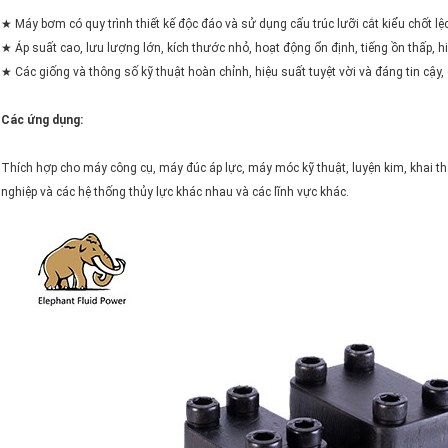
★ Máy bơm có quy trình thiết kế độc đáo và sử dụng cấu trúc lưỡi cắt kiểu chốt l
★ Áp suất cao, lưu lượng lớn, kích thước nhỏ, hoạt động ổn định, tiếng ồn thấp, hiệ
★ Các giống và thông số kỹ thuật hoàn chỉnh, hiệu suất tuyệt vời và đáng tin cậy, c
Các ứng dụng:
Thích hợp cho máy công cụ, máy đúc áp lực, máy móc kỹ thuật, luyện kim, khai 
nghiệp và các hệ thống thủy lực khác nhau và các lĩnh vực khác.