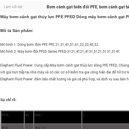
Bơm cánh gạt biến đổi PFE
bơm cánh gạt bi
Làm nổi bật:
,
Máy bơm cánh gạt thủy lực PFE PFED Dòng máy bơm cánh gạt P
Mô tả Sản phẩm:
Mô hình 1: Dòng bơm đơn PFE PFE 21,31,41,51,61,22,32,42,52
Mô hình 2: Máy bơm đôi PFED Series PFED-3121,4121,4131,5121,5131,5141
Elephant Fluid Power: Cung cấp Máy bơm cánh gạt thủy lực dòng PFE PFED, Chúng
với giá trực tiếp tại nhà máy và có các cơ sở kiểm tra gia công hiện đại để hỗ trợ
Elephant Fluid Power: đảm bảo chất lượng và giá cả phù hợp, và dịch vụ sau bán 
Sự chỉ rõ:
PFE-
41
045 /
1
PFE
(ml / r)