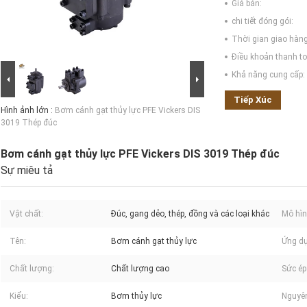
Giá bán:
chi tiết đóng gói:
Thời gian giao hàng
Điều khoản thanh to
Khả năng cung cấp:
Tiếp Xúc
Hình ảnh lớn :
Bơm cánh gạt thủy lực PFE Vickers DIS
3019 Thép đúc
Bơm cánh gạt thủy lực PFE Vickers DIS 3019 Thép đúc
Sự miêu tả
Vật chất:
Đúc, gang dẻo, thép, đồng và các loại khác
Mô hìn
Tên:
Bơm cánh gạt thủy lực
Ứng d
Chất lượng:
Chất lượng cao
Sức ép
Kiểu:
Bơm thủy lực
Nguyê