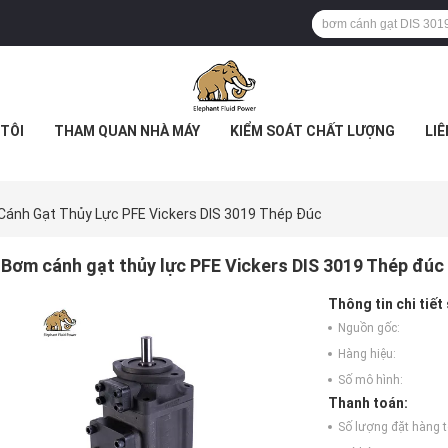
TÔI
THAM QUAN NHÀ MÁY
KIỂM SOÁT CHẤT LƯỢNG
LIÊ
ánh Gạt Thủy Lực PFE Vickers DIS 3019 Thép Đúc
Bơm cánh gạt thủy lực PFE Vickers DIS 3019 Thép đúc
Thông tin chi tiết
Nguồn gốc:
Hàng hiệu:
Số mô hình:
Thanh toán:
Số lượng đặt hàng tố