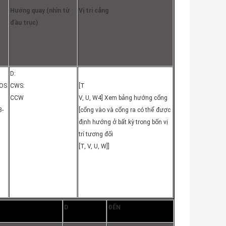
Hướng quay (nhìn từ
Vị trí cảng
đầu trục)
D:
IOS
CWS:
[T
CCW
V, U, W4] Xem bảng hướng cổng
3-
[cổng vào và cổng ra có thể được
định hướng ở bất kỳ trong bốn vị
trí tương đối
[T, V, U, W]]
D
ĐẾN