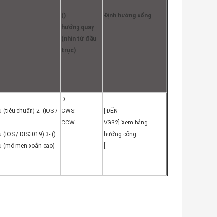
()
Định hướng cổng
hướng quay
(nhìn từ đầu
trục)
D:
ụ (tiêu chuẩn) 2- (IOS /
CWS:
[ ĐẾN
CCW
VG32] Xem bảng
ụ (IOS / DIS3019) 3- ()
hướng cổng
rụ (mô-men xoắn cao)
[