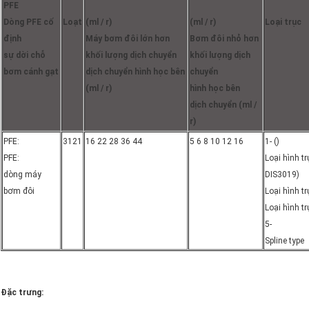
PFE
Dòng PFE cố
Loạt
(ml / r)
(ml / r)
Loại trục
định
Máy bơm đôi lớn hơn
Bơm đôi nhỏ hơn
sự dời chỗ
khối lượng dịch chuyển
khối lượng dịch
bơm cánh gạt
dịch chuyển hình học bên
chuyển
(ml / r)
hình học bên
dịch chuyển (ml /
r)
PFE:
3121
16 22 28 36 44
5 6 8 10 12 16
1- ()
PFE:
Loại hình tr
dòng máy
DIS3019)
bơm đôi
Loại hình tr
Loại hình t
5-
Spline type
Đặc trưng: