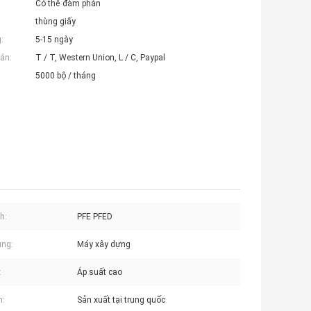
Có thể đàm phán
thùng giấy
:
5-15 ngày
án:
T / T, Western Union, L / C, Paypal
5000 bộ / tháng
h:
PFE PFED
ụng:
Máy xây dựng
:
Áp suất cao
n:
Sản xuất tại trung quốc