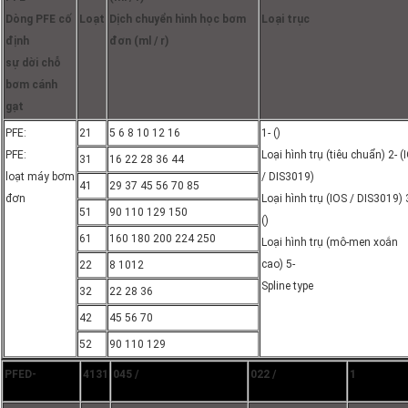
Dòng PFE cố
Loạt
Dịch chuyển hình học bơm
Loại trục
định
đơn (ml / r)
sự dời chỗ
bơm cánh
gạt
PFE:
21
5 6 8 10 12 16
1- ()
PFE:
Loại hình trụ (tiêu chuẩn) 2- (
31
16 22 28 36 44
loạt máy bơm
/ DIS3019)
41
29 37 45 56 70 85
đơn
Loại hình trụ (IOS / DIS3019) 
51
90 110 129 150
()
61
160 180 200 224 250
Loại hình trụ (mô-men xoắn
cao) 5-
22
8 1012
Spline type
32
22 28 36
42
45 56 70
52
90 110 129
PFED-
4131
045 /
022 /
1