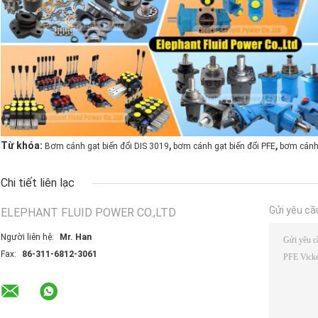
,
,
Từ khóa:
Bơm cánh gạt biến đổi DIS 3019
bơm cánh gạt biến đổi PFE
bơm cánh
Chi tiết liên lạc
Gửi yêu cầ
ELEPHANT FLUID POWER CO.,LTD
Người liên hệ:
Mr. Han
Fax:
86-311-6812-3061