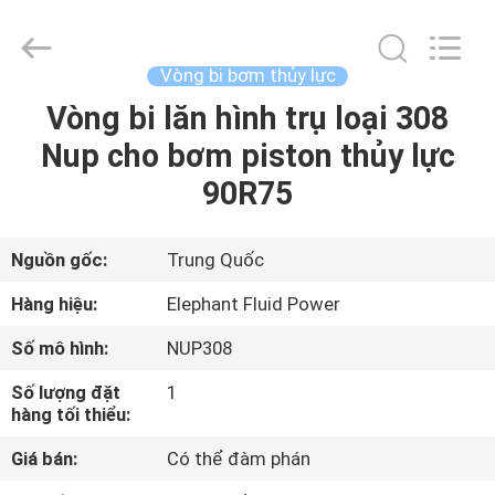
2021
-
2026
Elephant
Fluid
Vòng bi bơm thủy lực
Power
Co.,Ltd.
All
Vòng bi lăn hình trụ loại 308
TRANG
Rights
Reserved.
Nup cho bơm piston thủy lực
CHỦ
90R75
CÁC
SẢN
Nguồn gốc:
Trung Quốc
PHẨM
Hàng hiệu:
Elephant Fluid Power
Số mô hình:
NUP308
VỀ
Số lượng đặt
1
CHÚNG
hàng tối thiểu:
TÔI
Giá bán:
Có thể đàm phán