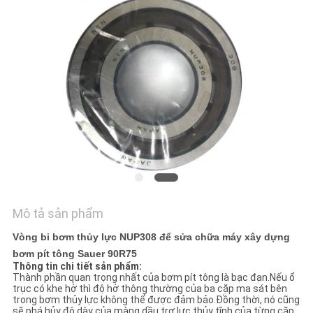
TÔI
TIN
TỨC
CÁC
TRƯỜNG
HỢP
SƠ
Mô tả sản phẩm
ĐỒ
Vòng bi bơm thủy lực NUP308 để sửa chữa máy xây dựng
TRANG
bơm pít tông Sauer 90R75
Thông tin chi tiết sản phẩm:
WEB
Thành phần quan trọng nhất của bơm pít tông là bạc đạn.Nếu ổ
trục có khe hở thì độ hở thông thường của ba cặp ma sát bên
trong bơm thủy lực không thể được đảm bảo.Đồng thời, nó cũng
sẽ phá hủy độ dày của màng dầu trợ lực thủy tĩnh của từng cặp