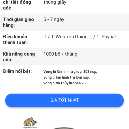
chi tiết đóng
thùng giấy
THAM
gói:
QUAN
Thời gian giao
5 - 7 ngày
NHÀ
hàng:
MÁY
Điều khoản
T / T, Western Union, L / C, Paypal
thanh toán:
KIỂM
Khả năng cung
1000 bộ / tháng
cấp:
SOÁT
CHẤT
Điểm nổi bật:
,
Vòng bi lăn hình trụ loại 308 nup
,
vòng bi lăn hình trụ loại nup
LƯỢNG
vòng bi và thủy lực 90R75
LIÊN
GIÁ TỐT NHẤT
HỆ
CHÚNG