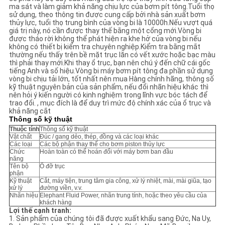
PRIVACY
ma sát và làm giảm khả năng chịu lực của bơm pít tông.Tuổi thọ
sử dụng, theo thông tin được cung cấp bởi nhà sản xuất bơm
POLICY
thủy lực, tuổi thọ trung bình của vòng bi là 10000h.Nếu vượt quá
giá trị này, nó cần được thay thế bằng một cổng mới.Vòng bi
được tháo rời không thể phát hiện ra khe hở của vòng bi nếu
không có thiết bị kiểm tra chuyên nghiệp.Kiểm tra bằng mắt
thường nếu thấy trên bề mặt trục lăn có vết xước hoặc bạc màu
thì phải thay mới.Khi thay ổ trục, bạn nên chú ý đến chữ cái gốc
tiếng Anh và số hiệu.Vòng bi máy bơm pít tông đa phần sử dụng
vòng bi chịu tải lớn, tốt nhất nên mua Hàng chính hãng, thông số
kỹ thuật nguyên bản của sản phẩm, nếu đổi nhãn hiệu khác thì
nên hỏi ý kiến ​​người có kinh nghiệm trong lĩnh vực bóc tách để
trao đổi. , mục đích là để duy trì mức độ chính xác của ổ trục và
khả năng cắt
Thông số kỹ thuật
Thuộc tính
Thông số kỹ thuật
Vật chất
Đúc / gang dẻo, thép, đồng và các loại khác
Các loại
Các bộ phận thay thế cho bơm piston thủy lực
Chức
Hoàn toàn có thể hoán đổi với máy bơm ban đầu
năng
Tên bộ
Ổ đỡ trục
phận
Kỹ thuật
Cắt, máy tiện, trung tâm gia công, xử lý nhiệt, mài, mài giũa, tạo
xử lý
đường viền, v.v.
Nhãn hiệu
Elephant Fluid Power, nhãn trung tính, hoặc theo yêu cầu của
khách hàng
Lợi thế cạnh tranh:
1. Sản phẩm của chúng tôi đã được xuất khẩu sang Đức, Na Uy,