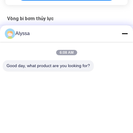
Vòng bi bơm thủy lực
Vòng bi bơm thủy lực A11V0130
Alyssa
Vòng bi lăn hình trụ T7FC060
6:08 AM
Bộ dụng cụ sửa chữa máy xúc vòng bi bơm thủy lực A11V095 F
224580
Good day, what product are you looking for?
Danh mục phổ biến
Tất cả
các
Phụ Tùng Bơm 
Bộ Phận Bơm Cánh 
Piston Thủy Lực
Gạt Thủy Lực
Phụ Tùng Máy Xây 
Bơm Máy Kéo Thủy 
Dựng
Lực
Bơm Piston Thủy 
Động Cơ Quỹ Đạo 