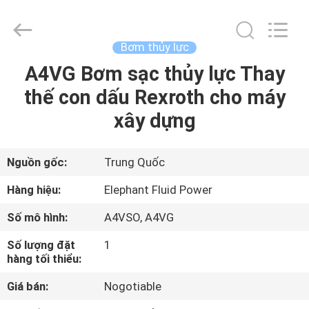
2021
-
2026
Elephant
Fluid
Bơm thủy lực
Power
Co.,Ltd.
All
A4VG Bơm sạc thủy lực Thay
TRANG
Rights
Reserved.
thế con dấu Rexroth cho máy
CHỦ
xây dựng
CÁC
SẢN
Nguồn gốc:
Trung Quốc
PHẨM
Hàng hiệu:
Elephant Fluid Power
Số mô hình:
A4VSO, A4VG
VỀ
Số lượng đặt
1
CHÚNG
hàng tối thiểu:
TÔI
Giá bán:
Nogotiable