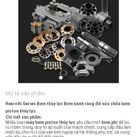
TÔI
TIN
TỨC
CÁC
TRƯỜNG
HỢP
SƠ
Mô tả sản phẩm
ĐỒ
Rexroth Series Bơm thủy lực Bơm bánh răng để sửa chữa bơm
TRANG
piston thủy lực
Chi tiết sản phẩm:
WEB
Nhiều loạt
máy bơm piston thủy lực
yêu cầu một
bơm phí
để bù
rò rỉ bên trong, duy trì áp suất của mạch chính, cung cấp dầu làm
mát, bù cho rò rỉ của van bên ngoài và hệ thống phụ trợ, và cung