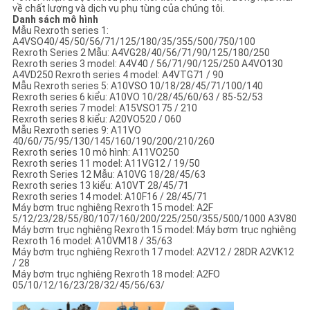
về chất lượng và dịch vụ phụ tùng của chúng tôi.
Danh sách mô hình
Mẫu Rexroth series 1:
A4VSO40/45/50/56/71/125/180/35/355/500/750/100
Rexroth Series 2 Mẫu: A4VG28/40/56/71/90/125/180/250
Rexroth series 3 model: A4V40 / 56/71/90/125/250 A4VO130
A4VD250 Rexroth series 4 model: A4VTG71 / 90
Mẫu Rexroth series 5: A10VSO 10/18/28/45/71/100/140
Rexroth series 6 kiểu: A10VO 10/28/45/60/63 / 85-52/53
Rexroth series 7 model: A15VSO175 / 210
Rexroth series 8 kiểu: A20VO520 / 060
Mẫu Rexroth series 9: A11VO
40/60/75/95/130/145/160/190/200/210/260
Rexroth series 10 mô hình: A11VO250
Rexroth series 11 model: A11VG12 / 19/50
Rexroth Series 12 Mẫu: A10VG 18/28/45/63
Rexroth series 13 kiểu: A10VT 28/45/71
Rexroth series 14 model: A10F16 / 28/45/71
Máy bơm trục nghiêng Rexroth 15 model: A2F
5/12/23/28/55/80/107/160/200/225/250/355/500/1000 A3V80
Máy bơm trục nghiêng Rexroth 15 model: Máy bơm trục nghiêng
Rexroth 16 model: A10VM18 / 35/63
Máy bơm trục nghiêng Rexroth 17 model: A2V12 / 28DR A2VK12
/ 28
Máy bơm trục nghiêng Rexroth 18 model: A2FO
05/10/12/16/23/28/32/45/56/63/