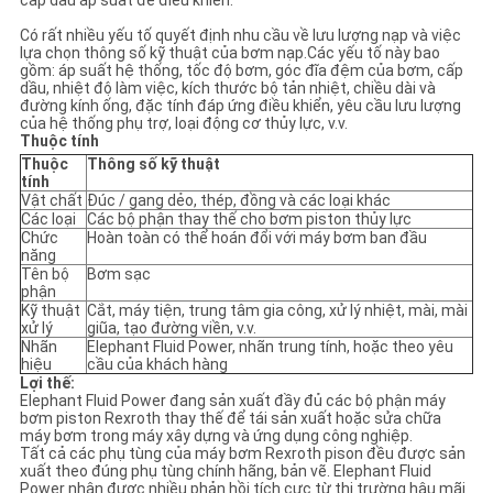
cấp dầu áp suất để điều khiển.
PRIVACY
Có rất nhiều yếu tố quyết định nhu cầu về lưu lượng nạp và việc
POLICY
lựa chọn thông số kỹ thuật của bơm nạp.Các yếu tố này bao
gồm: áp suất hệ thống, tốc độ bơm, góc đĩa đệm của bơm, cấp
dầu, nhiệt độ làm việc, kích thước bộ tản nhiệt, chiều dài và
đường kính ống, đặc tính đáp ứng điều khiển, yêu cầu lưu lượng
của hệ thống phụ trợ, loại động cơ thủy lực, v.v.
Thuộc tính
Thuộc
Thông số kỹ thuật
tính
Vật chất
Đúc / gang dẻo, thép, đồng và các loại khác
Các loại
Các bộ phận thay thế cho bơm piston thủy lực
Chức
Hoàn toàn có thể hoán đổi với máy bơm ban đầu
năng
Tên bộ
Bơm sạc
phận
Kỹ thuật
Cắt, máy tiện, trung tâm gia công, xử lý nhiệt, mài, mài
xử lý
giũa, tạo đường viền, v.v.
Nhãn
Elephant Fluid Power, nhãn trung tính, hoặc theo yêu
hiệu
cầu của khách hàng
Lợi thế:
Elephant Fluid Power đang sản xuất đầy đủ các bộ phận máy
bơm piston Rexroth thay thế để tái sản xuất hoặc sửa chữa
máy bơm trong máy xây dựng và ứng dụng công nghiệp.
Tất cả các phụ tùng của máy bơm Rexroth pison đều được sản
xuất theo đúng phụ tùng chính hãng, bản vẽ. Elephant Fluid
Power nhận được nhiều phản hồi tích cực từ thị trường hậu mãi