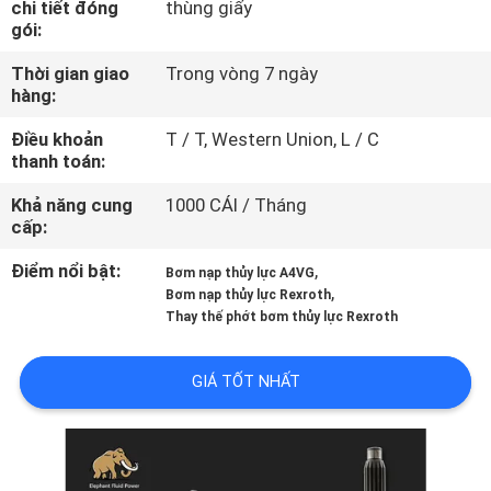
chi tiết đóng
thùng giấy
THAM
gói:
QUAN
Thời gian giao
Trong vòng 7 ngày
NHÀ
hàng:
MÁY
Điều khoản
T / T, Western Union, L / C
thanh toán:
KIỂM
Khả năng cung
1000 CÁI / Tháng
cấp:
SOÁT
CHẤT
Điểm nổi bật:
,
Bơm nạp thủy lực A4VG
,
Bơm nạp thủy lực Rexroth
LƯỢNG
Thay thế phớt bơm thủy lực Rexroth
LIÊN
GIÁ TỐT NHẤT
HỆ
CHÚNG