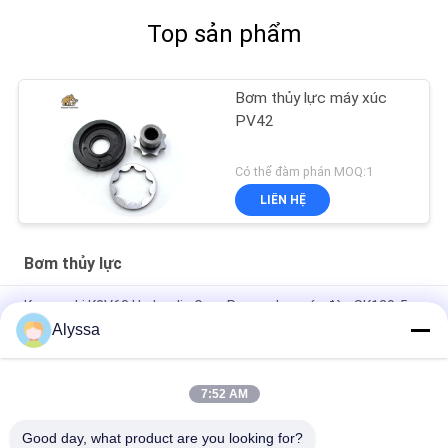
Top sản phẩm
Bơm thủy lực máy xúc
PV42
Có thể đàm phán MOQ:1
LIÊN HỆ
Bơm thủy lực
Kawasaki K3V63 Hydraulic Gear Pump cho máy đào SK120-5
SH120A3
Alyssa
K3V112 Pilot Kawasaki Gear Pump Hydraulic Pump Phần
K3V112DT 10CC 15CC
7:52 AM
Sửa chữa bơm pít tông thủy lực PVD 2B
Good day, what product are you looking for?