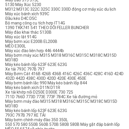
Máy đào 375 375L
5130 Máy Xúc 5230
M312 M313C 322C 325C 330C 330D động cơ máy xúc du lịch
Máy xúc bánh xích 939C
Đầu kéo D4C D5C
Bộ mang công cụ tích hợp IT14G
1390 TKK741 541 THEO DÕI FELLER BUNCHER
Máy đào khai thác 5130B
Máy xúc lật 914G
Máy bơm xúc E200B EL200B
MÈO E300L
Máy xúc đào liên hợp 446 4444b
Máy bơm máy xúc M315 M318 M316C M315C M318C M315D
M318D
Máy kéo bánh lốp 623F 623E 623G
Xe tải 793C 797B 797
Máy Bơm Cát 416B 426B 436B 416C 426C 436C 428C 416D 424D
432D 442D 438C 430D 420D 420E 430E 450E
Máy bơm bánh lắc 990 Máy kéo bánh lốp 844
Máy kéo bánh xích D11N D11R
Xe tải khớp nối D250E D300E 730 725
711D 766D 773D 773E 773F 784C Xe tải đường mỏ
Máy bơm máy đào M315 M318 M316C M315C M318C M315D
M318D
Máy kéo bánh lốp 623F 623E 623G
793C 797B 797 XE TẢI
Máy bơm chính máy đào 350 350L
550 570 580 550B 560B 570B 580B 580B Máy gặt đập bánh lốp