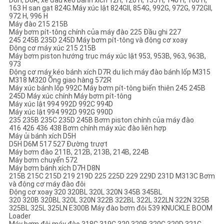
D6H, D6R, xe đầu kéo bánh xích 12H, 120 H, 135 H, 140 H, 160 H,
163 H san gạt 824G.Máy xúc lật 824GII, 854G, 992G, 972G, 972GII,
972 H, 996 H
Máy đào 215 215B
Máy bơm pít-tông chính của máy đào 225 Đầu ghi 227
245 245B 235D 245D Máy bơm pít-tông và động cơ xoay
Động cơ máy xúc 215 215B
Máy bơm piston hướng trục máy xúc lật 953, 953B, 963, 963B,
973
Động cơ máy kéo bánh xích D7R du lịch máy đào bánh lốp M315
M318 M320 Ống giao hàng 572R
Máy xúc bánh lốp 992C Máy bơm pít-tông biến thiên 245 245B
245D Máy xúc chính Máy bơm pít-tông
Máy xúc lật 994 992D 992C 994D
Máy xúc lật 994 992D 992G 990D
235 235B 235C 235D 245B Bơm piston chính của máy đào
416 426 436 438 Bơm chính máy xúc đào liên hợp
Máy ủi bánh xích D5H
D5H D6M 517 527 Đường trượt
Máy bơm đào 211B, 212B, 213B, 214B, 224B
Máy bơm chuyển 572
Máy bơm bánh xích D7H D8N
215B 215C 215D 219 219D 225 225D 229 229D 231D M313C Bơm
và động cơ máy đào đôi
Động cơ xoay 320 320BL 320L 320N 345B 345BL
320 320B 320BL 320L 320N 322B 322BL 322L 322LN 322N 325B
325BL 325L 325LN E300B Máy đào bơm đôi 539 KNUCKLE BOOM
Loader