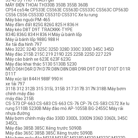
35 45 55 THỬ THÁCH ger
MÁY ĐIỆN THOẠI TH330B 350B 355B 360B
CP54 cs54e CP533E CS563E CS563D CS533C CS563C CP563D
CS56 CS56 CS533D CS531D CS531C Xe lu rung
Máy bào nguội PM-465
Máy đầm đất 825G 826G 825 H 836 H
Máy kéo D8T D9T TRACKKK-TYPE
834G 836G 834 H 836 H Máy ủi bánh lốp
Máy ủi bánh lốp 988G 988 H
Xe tải địa hình 797
Mèo 322C 324D 325C 325D 328D 330C 330D 345C 345D
Máy đào 215B 215C 219 219D 225 225B 225D 227 229
Máy cào bánh xe 623E 623F 623G
Máy đào khai thác 5130 5130B 5230
MÈO D6H D6R D7H D7R D8N D8N D8R D9R D9T D10T D10T D11R
D11T
Máy xúc lật 844 H 988F 990 H
xe tải 797
311B 312 312B 315 315L 315B 317 317B 317N 318B Máy bơm
chính máy đào
máy đào 215B
CS-573 CP-663 CS-683 CS-663 CS-76 CP-76 CS-583 CS72 Xe lu
rung 5110B 5230B Máy đào mỏ AP-1055B BG-2455C Máy rải
nhựa đường
Máy bơm chính máy đào 330D 330DL 330DN 336D 336DL 345C
345CL
Máy đào 385B 385C Xẻng trước 5090B
Máy đào 365C 385B 385C Xẻng trước 5090B