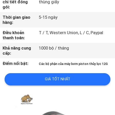
chi tiết đóng
thùng giấy
THAM
gói:
QUAN
Thời gian giao
5-15 ngày
NHÀ
hàng:
MÁY
Điều khoản
T / T, Western Union, L / C, Paypal
thanh toán:
KIỂM
Khả năng cung
1000 bộ / tháng
cấp:
SOÁT
CHẤT
Điểm nổi bật:
Các bộ phận của máy bơm piston thủy lực 12G
LƯỢNG
GIÁ TỐT NHẤT
LIÊN
HỆ
CHÚNG