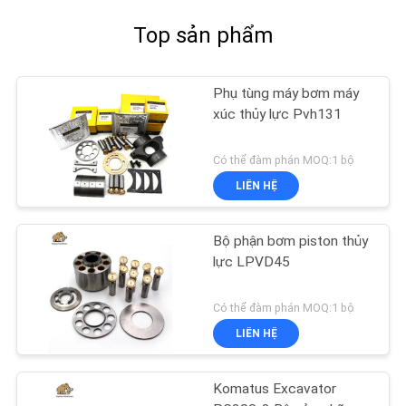
Top sản phẩm
Phụ tùng máy bơm máy
xúc thủy lực Pvh131
Có thể đàm phán MOQ:1 bộ
LIÊN HỆ
Bộ phận bơm piston thủy
lực LPVD45
Có thể đàm phán MOQ:1 bộ
LIÊN HỆ
Komatus Excavator