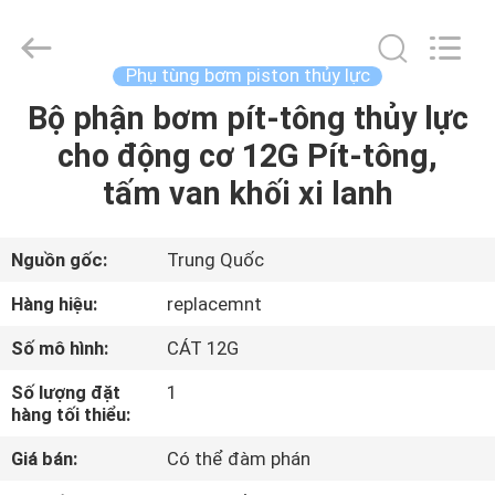
2021
-
2026
Elephant
Fluid
Phụ tùng bơm piston thủy lực
Power
Co.,Ltd.
All
Bộ phận bơm pít-tông thủy lực
TRANG
Rights
Reserved.
cho động cơ 12G Pít-tông,
CHỦ
tấm van khối xi lanh
CÁC
SẢN
Nguồn gốc:
Trung Quốc
PHẨM
Hàng hiệu:
replacemnt
Số mô hình:
CÁT 12G
VỀ
Số lượng đặt
1
CHÚNG
hàng tối thiểu:
TÔI
Giá bán:
Có thể đàm phán