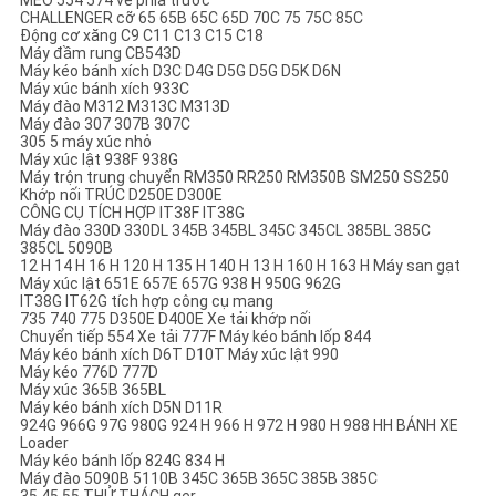
MÈO 554 574 về phía trước
CHALLENGER cỡ 65 65B 65C 65D 70C 75 75C 85C
Động cơ xăng C9 C11 C13 C15 C18
Máy đầm rung CB543D
Máy kéo bánh xích D3C D4G D5G D5G D5K D6N
Máy xúc bánh xích 933C
Máy đào M312 M313C M313D
Máy đào 307 307B 307C
305 5 máy xúc nhỏ
Máy xúc lật 938F 938G
Máy trộn trung chuyển RM350 RR250 RM350B SM250 SS250
Khớp nối TRÚC D250E D300E
CÔNG CỤ TÍCH HỢP IT38F IT38G
Máy đào 330D 330DL 345B 345BL 345C 345CL 385BL 385C
385CL 5090B
12 H 14 H 16 H 120 H 135 H 140 H 13 H 160 H 163 H Máy san gạt
Máy xúc lật 651E 657E 657G 938 H 950G 962G
IT38G IT62G tích hợp công cụ mang
735 740 775 D350E D400E Xe tải khớp nối
Chuyển tiếp 554 Xe tải 777F Máy kéo bánh lốp 844
Máy kéo bánh xích D6T D10T Máy xúc lật 990
Máy kéo 776D 777D
Máy xúc 365B 365BL
Máy kéo bánh xích D5N D11R
924G 966G 97G 980G 924 H 966 H 972 H 980 H 988 HH BÁNH XE
Loader
Máy kéo bánh lốp 824G 834 H
Máy đào 5090B 5110B 345C 365B 365C 385B 385C