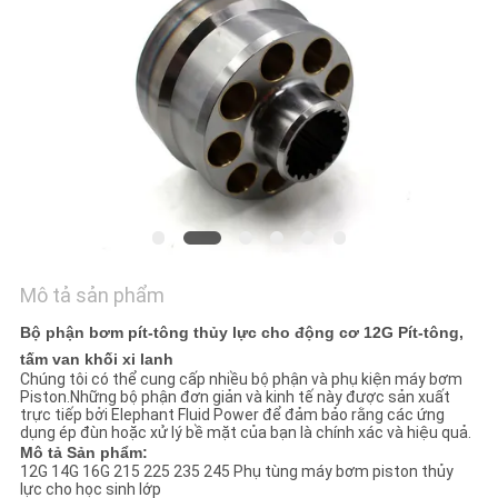
TÔI
TIN
TỨC
CÁC
TRƯỜNG
HỢP
Mô tả sản phẩm
SƠ
Bộ phận bơm pít-tông thủy lực cho động cơ 12G Pít-tông,
tấm van khối xi lanh
ĐỒ
Chúng tôi có thể cung cấp nhiều bộ phận và phụ kiện máy bơm
Piston.Những bộ phận đơn giản và kinh tế này được sản xuất
TRANG
trực tiếp bởi Elephant Fluid Power để đảm bảo rằng các ứng
dụng ép đùn hoặc xử lý bề mặt của bạn là chính xác và hiệu quả.
WEB
Mô tả Sản phẩm
:
12G 14G 16G 215 225 235 245 Phụ tùng máy bơm piston thủy
lực cho học sinh lớp