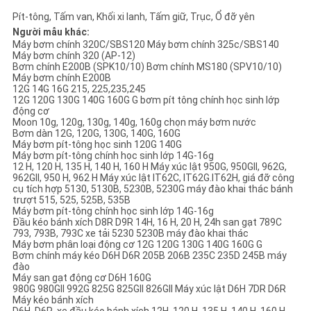
PRIVACY
Pít-tông, Tấm van, Khối xi lanh, Tấm giữ, Trục, Ổ đỡ yên
POLICY
Người mẫu khác:
Máy bơm chính 320C/SBS120 Máy bơm chính 325c/SBS140
Máy bơm chính 320 (AP-12)
Bơm chính E200B (SPK10/10) Bơm chính MS180 (SPV10/10)
Máy bơm chính E200B
12G 14G 16G 215, 225,235,245
12G 120G 130G 140G 160G G bơm pít tông chính học sinh lớp
động cơ
Moon 10g, 120g, 130g, 140g, 160g chọn máy bơm nước
Bơm dàn 12G, 120G, 130G, 140G, 160G
Máy bơm pít-tông học sinh 120G 140G
Máy bơm pít-tông chính học sinh lớp 14G-16g
12 H, 120 H, 135 H, 140 H, 160 H Máy xúc lật 950G, 950GII, 962G,
962GII, 950 H, 962 H Máy xúc lật IT62C, IT62G.IT62H, giá đỡ công
cụ tích hợp 5130, 5130B, 5230B, 5230G máy đào khai thác bánh
trượt 515, 525, 525B, 535B
Máy bơm pít-tông chính học sinh lớp 14G-16g
Đầu kéo bánh xích D8R D9R 14H, 16 H, 20 H, 24h san gạt 789C
793, 793B, 793C xe tải 5230 5230B máy đào khai thác
Máy bơm phân loại động cơ 12G 120G 130G 140G 160G G
Bơm chính máy kéo D6H D6R 205B 206B 235C 235D 245B máy
đào
Máy san gạt động cơ D6H 160G
980G 980GII 992G 825G 825GII 826GII Máy xúc lật D6H 7DR D6R
Máy kéo bánh xích