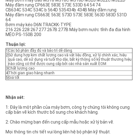
Máy bơm máy đào M318 M318C M318D M320 M322C M322D
Máy đầm rung CP663E 583E 573E 533D 64 54 74
CB634C 534C 534C b 564D 535434b 434B Máy đầm rung
Máy đầm rung CS663E 563E 573D 573E 583E 563D 583D 531D
64
Bơm máy kéo D6N TRACKK-TYPE
216 226 228 267 277 267B 277B Máy bơm nước tĩnh đa địa hình
MÈO PS-150B 200
Thuận lợi:
1
Các bộ phận đầy đủ và bảo trì dễ dàng.
2
Sử dụng hợp kim chất lượng cao và vật liệu đồng, xử lý chính xác, hiệu
quả cao, dễ sử dụng và tuổi thọ dài, bất kỳ thông số kỹ thuật thương hiệu
nào cũng có thể được cung cấp bởi các nhà sản xuất EOM
3
Chất lượng cao
4
Thời gian giao hàng nhanh
5
Giá tốt
Nhận xét:
1: Đây là một phần của máy bơm, công ty chúng tôi không cung
cấp bản vẽ kích thước bổ sung cho khách hàng.
2: Chào mừng bạn đến cung cấp mẫu hoặc xử lý bản vẽ.
Mọi thông tin chi tiết vui lòng liên hệ bộ phận kỹ thuật.