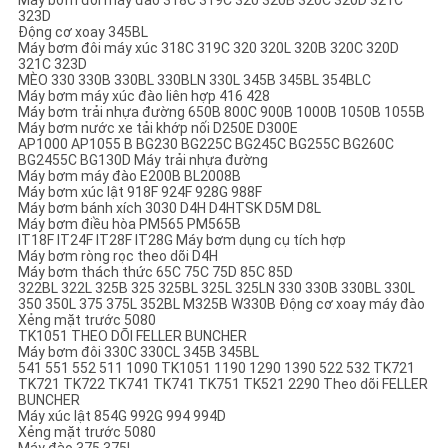
Máy bơm đôi máy đào 318C 319C 320 320B 320C 320D 321C
323D
Động cơ xoay 345BL
Máy bơm đôi máy xúc 318C 319C 320 320L 320B 320C 320D
321C 323D
MÈO 330 330B 330BL 330BLN 330L 345B 345BL 354BLC
Máy bơm máy xúc đào liên hợp 416 428
Máy bơm trải nhựa đường 650B 800C 900B 1000B 1050B 1055B
Máy bơm nước xe tải khớp nối D250E D300E
AP1000 AP1055 B BG230 BG225C BG245C BG255C BG260C
BG2455C BG130D Máy trải nhựa đường
Máy bơm máy đào E200B BL2008B
Máy bơm xúc lật 918F 924F 928G 988F
Máy bơm bánh xích 3030 D4H D4HTSK D5M D8L
Máy bơm điều hòa PM565 PM565B
IT18F IT24F IT28F IT28G Máy bơm dụng cụ tích hợp
Máy bơm ròng rọc theo dõi D4H
Máy bơm thách thức 65C 75C 75D 85C 85D
322BL 322L 325B 325 325BL 325L 325LN 330 330B 330BL 330L
350 350L 375 375L 352BL M325B W330B Động cơ xoay máy đào
Xẻng mặt trước 5080
TK1051 THEO DÕI FELLER BUNCHER
Máy bơm đôi 330C 330CL 345B 345BL
541 551 552 511 1090 TK1051 1190 1290 1390 522 532 TK721
TK721 TK722 TK741 TK741 TK751 TK521 2290 Theo dõi FELLER
BUNCHER
Máy xúc lật 854G 992G 994 994D
Xẻng mặt trước 5080