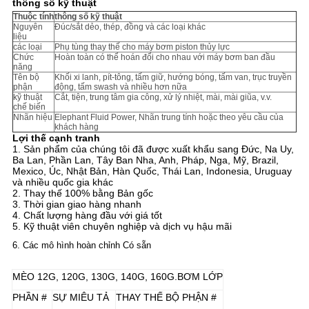
thông số kỹ thuật
Thuộc tính
thông số kỹ thuật
Nguyên
Đúc/sắt dẻo, thép, đồng và các loại khác
liệu
các loại
Phụ tùng thay thế cho máy bơm piston thủy lực
Chức
Hoàn toàn có thể hoán đổi cho nhau với máy bơm ban đầu
năng
Tên bộ
Khối xi lanh, pít-tông, tấm giữ, hướng bóng, tấm van, trục truyền
phận
động, tấm swash và nhiều hơn nữa
kỹ thuật
Cắt, tiện, trung tâm gia công, xử lý nhiệt, mài, mài giũa, v.v.
chế biến
Nhãn hiệu
Elephant Fluid Power, Nhãn trung tính hoặc theo yêu cầu của
khách hàng
Lợi thế cạnh tranh
1. Sản phẩm của chúng tôi đã được xuất khẩu sang Đức, Na Uy,
Ba Lan, Phần Lan, Tây Ban Nha, Anh, Pháp, Nga, Mỹ, Brazil,
Mexico, Úc, Nhật Bản, Hàn Quốc, Thái Lan, Indonesia, Uruguay
và nhiều quốc gia khác
2. Thay thế 100% bằng Bản gốc
3. Thời gian giao hàng nhanh
4. Chất lượng hàng đầu với giá tốt
5. Kỹ thuật viên chuyên nghiệp và dịch vụ hậu mãi
6. Các mô hình hoàn chỉnh Có sẵn
MÈO 12G, 120G, 130G, 140G, 160G.BƠM LỚP
PHẦN #
SỰ MIÊU TẢ
THAY THẾ BỘ PHẬN #