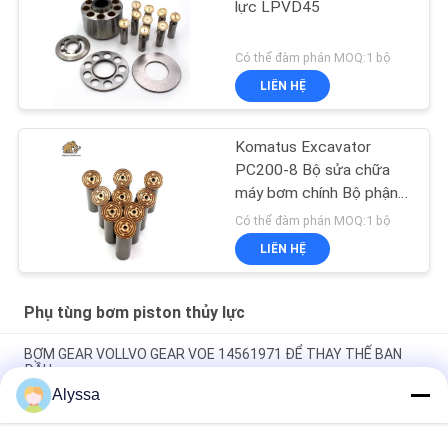
lực LPVD45
Có thể đàm phán MOQ:1 bộ
LIÊN HỆ
Komatus Excavator
PC200-8 Bộ sửa chữa
máy bơm chính Bộ phận
máy bơm thủy lực Máy
Có thể đàm phán MOQ:1 bộ
bơm piston Dịch vụ sửa
LIÊN HỆ
chữa bảo trì
Phụ tùng bơm piston thủy lực
BƠM GEAR VOLLVO GEAR VOE 14561971 ĐỂ THAY THẾ BAN
ĐẦU
Alyssa
BƠM GEAR VOLLVO GEAR VOE 14537295 ĐỂ THAY THẾ BAN
ĐẦU