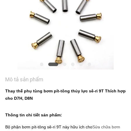
TÔI
TIN
TỨC
CÁC
TRƯỜNG
HỢP
Mô tả sản phẩm
SƠ
Thay thế phụ tùng bơm pít-tông thủy lực sê-ri 9T Thích hợp
ĐỒ
cho D7H, D8N
TRANG
WEB
Thông tin chi tiết sản phẩm:
Bộ phận bơm pít-tông sê-ri 9T này hữu ích cho
Sửa chữa bơm