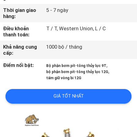
THAM
Thời gian giao
5 - 7 ngày
QUAN
hàng:
NHÀ
Điều khoản
T / T, Western Union, L / C
thanh toán:
MÁY
Khả năng cung
1000 bộ / tháng
cấp:
KIỂM
SOÁT
Điểm nổi bật:
,
Bộ phận bơm pít-tông thủy lực 9T
,
bộ phận bơm pít-tông thủy lực 12G
CHẤT
tấm giữ vòng bi 12G
LƯỢNG
GIÁ TỐT NHẤT
LIÊN
HỆ
CHÚNG