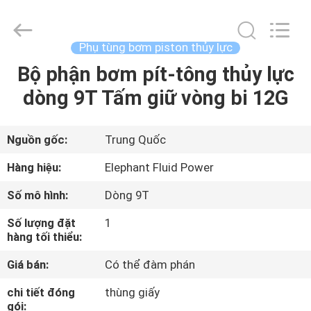
2021
-
2026
Elephant
Fluid
Phụ tùng bơm piston thủy lực
Power
Co.,Ltd.
All
Bộ phận bơm pít-tông thủy lực
TRANG
Rights
Reserved.
dòng 9T Tấm giữ vòng bi 12G
CHỦ
CÁC
Nguồn gốc:
Trung Quốc
SẢN
Hàng hiệu:
Elephant Fluid Power
PHẨM
Số mô hình:
Dòng 9T
Số lượng đặt
1
VỀ
hàng tối thiểu:
CHÚNG
Giá bán:
Có thể đàm phán
TÔI
chi tiết đóng
thùng giấy
gói: