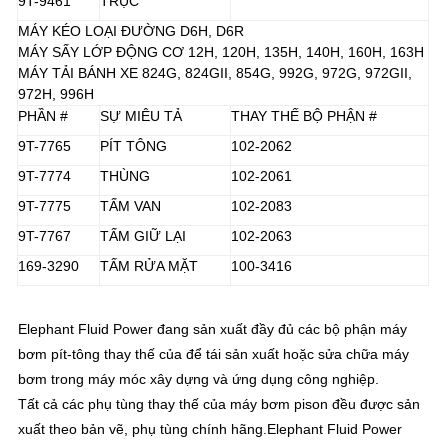
9T-9461
TRỤC
MÁY KÉO LOẠI ĐƯỜNG D6H, D6R
MÁY SẤY LỚP ĐỘNG CƠ 12H, 120H, 135H, 140H, 160H, 163H
MÁY TẢI BÁNH XE 824G, 824GII, 854G, 992G, 972G, 972GII,
972H, 996H
PHẦN #
SỰ MIÊU TẢ
THAY THẾ BỘ PHẬN #
9T-7765
PÍT TÔNG
102-2062
9T-7774
THÙNG
102-2061
9T-7775
TẤM VAN
102-2083
9T-7767
TẤM GIỮ LẠI
102-2063
169-3290
TẤM RỬA MẶT
100-3416
Elephant Fluid Power đang sản xuất đầy đủ các bộ phận máy
bơm pít-tông thay thế của để tái sản xuất hoặc sửa chữa máy
bơm trong máy móc xây dựng và ứng dụng công nghiệp.
Tất cả các phụ tùng thay thế của máy bơm pison đều được sản
xuất theo bản vẽ, phụ tùng chính hãng.Elephant Fluid Power