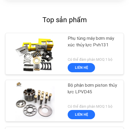
Top sản phẩm
Phụ tùng máy bơm máy
xúc thủy lực Pvh131
Có thể đàm phán MOQ:1 bộ
LIÊN HỆ
Bộ phận bơm piston thủy
lực LPVD45
Có thể đàm phán MOQ:1 bộ
LIÊN HỆ