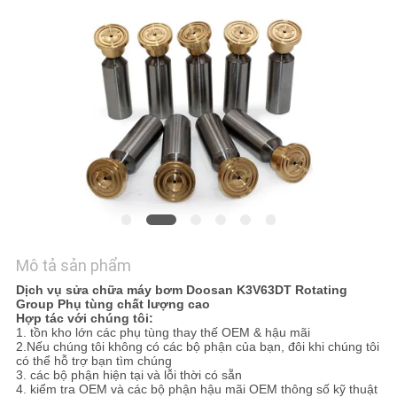
TÔI
TIN
TỨC
CÁC
TRƯỜNG
HỢP
SƠ
Mô tả sản phẩm
ĐỒ
Dịch vụ sửa chữa máy bơm Doosan K3V63DT Rotating
Group Phụ tùng chất lượng cao
TRANG
Hợp tác với chúng tôi:
1. tồn kho lớn các phụ tùng thay thế OEM & hậu mãi
2.Nếu chúng tôi không có các bộ phận của bạn, đôi khi chúng tôi
WEB
có thể hỗ trợ bạn tìm chúng
3. các bộ phận hiện tại và lỗi thời có sẵn
4. kiểm tra OEM và các bộ phận hậu mãi OEM thông số kỹ thuật