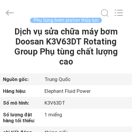
2021
-
2026
Elephant
Fluid
Phụ tùng bơm piston thủy lực
Power
Co.,Ltd.
All
Dịch vụ sửa chữa máy bơm
TRANG
Rights
Reserved.
Doosan K3V63DT Rotating
CHỦ
Group Phụ tùng chất lượng
CÁC
cao
SẢN
PHẨM
Nguồn gốc:
Trung Quốc
Hàng hiệu:
Elephant Fluid Power
VỀ
Số mô hình:
K3V63DT
CHÚNG
Số lượng đặt
1 miếng
TÔI
hàng tối thiểu: