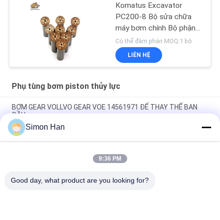
Komatus Excavator
PC200-8 Bộ sửa chữa
máy bơm chính Bộ phận
máy bơm thủy lực Máy
Có thể đàm phán MOQ:1 bộ
bơm piston Dịch vụ sửa
LIÊN HỆ
chữa bảo trì
Phụ tùng bơm piston thủy lực
BƠM GEAR VOLLVO GEAR VOE 14561971 ĐỂ THAY THẾ BAN
ĐẦU
Simon Han
BƠM GEAR VOLLVO GEAR VOE 14537295 ĐỂ THAY THẾ BAN
ĐẦU
9:36 PM
VOLLVO GALLERY GEAR PUMP VOE 14782798 để thay thế ban
đầu
Good day, what product are you looking for?
Danh mục phổ biến
Tất cả
các