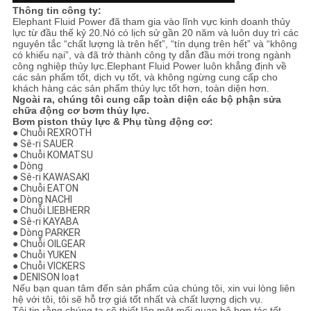
Thông tin công ty:
Elephant Fluid Power đã tham gia vào lĩnh vực kinh doanh thủy
lực từ đầu thế kỷ 20.Nó có lịch sử gần 20 năm và luôn duy trì các
nguyên tắc “chất lượng là trên hết”, “tín dụng trên hết” và “không
có khiếu nại”, và đã trở thành công ty dẫn đầu mới trong ngành
công nghiệp thủy lực.Elephant Fluid Power luôn khẳng định về
các sản phẩm tốt, dịch vụ tốt, và không ngừng cung cấp cho
khách hàng các sản phẩm thủy lực tốt hơn, toàn diện hơn.
Ngoài ra, chúng tôi cung cấp toàn diện các bộ phận sửa
chữa động cơ bơm thủy lực.
Bơm piston thủy lực & Phụ tùng động cơ:
● Chuỗi REXROTH
● Sê-ri SAUER
● Chuỗi KOMATSU
● Dòng
● Sê-ri KAWASAKI
● Chuỗi EATON
● Dòng NACHI
● Chuỗi LIEBHERR
● Sê-ri KAYABA
● Dòng PARKER
● Chuỗi OILGEAR
● Chuỗi YUKEN
● Chuỗi VICKERS
● DENISON loạt
Nếu bạn quan tâm đến sản phẩm của chúng tôi, xin vui lòng liên
hệ với tôi, tôi sẽ hỗ trợ giá tốt nhất và chất lượng dịch vụ.
Tôi tin rằng chúng ta sẽ thiết lập một mối quan hệ hợp tác tốt