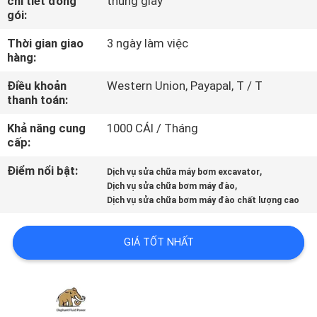
chi tiết đóng
thùng giấy
THAM
gói:
QUAN
Thời gian giao
3 ngày làm việc
NHÀ
hàng:
MÁY
Điều khoản
Western Union, Payapal, T / T
thanh toán:
KIỂM
Khả năng cung
1000 CÁI / Tháng
cấp:
SOÁT
Điểm nổi bật:
,
Dịch vụ sửa chữa máy bơm excavator
CHẤT
,
Dịch vụ sửa chữa bơm máy đào
LƯỢNG
Dịch vụ sửa chữa bơm máy đào chất lượng cao
GIÁ TỐT NHẤT
LIÊN
HỆ
CHÚNG