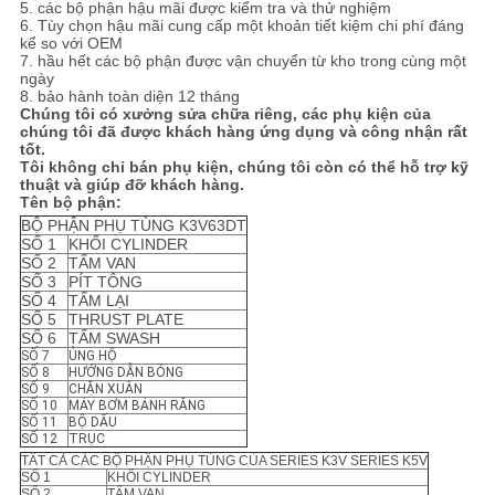
5. các bộ phận hậu mãi được kiểm tra và thử nghiệm
PRIVACY
6. Tùy chọn hậu mãi cung cấp một khoản tiết kiệm chi phí đáng
kể so với OEM
POLICY
7. hầu hết các bộ phận được vận chuyển từ kho trong cùng một
ngày
8. bảo hành toàn diện 12 tháng
Chúng tôi có xưởng sửa chữa riêng, các phụ kiện của
chúng tôi đã được khách hàng ứng dụng và công nhận rất
tốt.
Tôi không chỉ bán phụ kiện, chúng tôi còn có thể hỗ trợ kỹ
thuật và giúp đỡ khách hàng.
Tên bộ phận:
BỘ PHẬN PHỤ TÙNG K3V63DT
SỐ 1
KHỐI CYLINDER
SỐ 2
TẤM VAN
SỐ 3
PÍT TÔNG
SỐ 4
TẤM LẠI
SỐ 5
THRUST PLATE
SỐ 6
TẤM SWASH
SỐ 7
ỦNG HỘ
SỐ 8
HƯỚNG DẪN BÓNG
SỐ 9
CHẶN XUÂN
SỐ 10
MÁY BƠM BÁNH RĂNG
SỐ 11
BỘ DẤU
SỐ 12
TRỤC
TẤT CẢ CÁC BỘ PHẬN PHỤ TÙNG CỦA SERIES K3V SERIES K5V
SỐ 1
KHỐI CYLINDER
SỐ 2
TẤM VAN