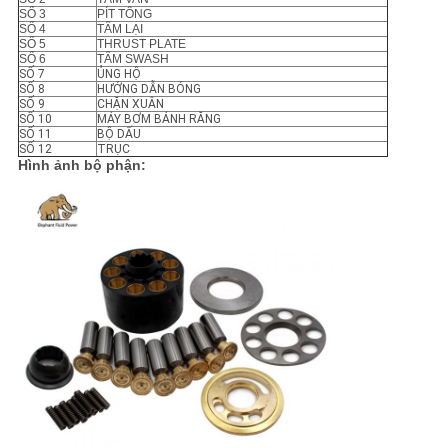
SỐ 3
PÍT TÔNG
SỐ 4
TẤM LẠI
SỐ 5
THRUST PLATE
SỐ 6
TẤM SWASH
SỐ 7
ỦNG HỘ
SỐ 8
HƯỚNG DẪN BÓNG
SỐ 9
CHẶN XUÂN
SỐ 10
MÁY BƠM BÁNH RĂNG
SỐ 11
BỘ DẤU
SỐ 12
TRỤC
Hình ảnh bộ phận: