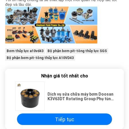
đẹp và lâu dài.
Bơm thủy lực a10vd43
Bộ phận bơm pít-tông thủy lực SGS
Bộ phận bơm pít-tông thủy lực A10VD43
Nhận giá tốt nhất cho
Dịch vụ sửa chữa máy bơm Doosan
K3V63DT Rotating Group Phụ tùng
chất lượng cao
Tiếp tục