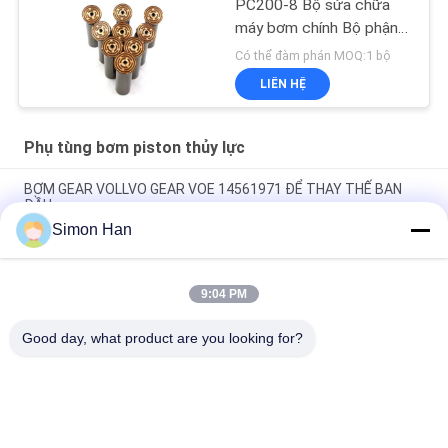
PC200-8 Bộ sửa chữa
máy bơm chính Bộ phận
máy bơm thủy lực Máy
Có thể đàm phán MOQ:1 bộ
bơm piston Dịch vụ sửa
LIÊN HỆ
chữa bảo trì
Phụ tùng bơm piston thủy lực
BƠM GEAR VOLLVO GEAR VOE 14561971 ĐỂ THAY THẾ BAN
ĐẦU
Simon Han
BƠM GEAR VOLLVO GEAR VOE 14537295 ĐỂ THAY THẾ BAN
ĐẦU
9:04 PM
VOLLVO GALLERY GEAR PUMP VOE 14782798 để thay thế ban
đầu
Good day, what product are you looking for?
Danh mục phổ biến
Tất cả
các
Phụ Tùng Bơm 
Bộ Phận Bơm Cánh 