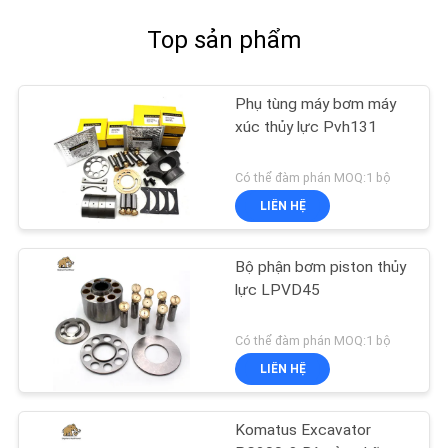
Top sản phẩm
Phụ tùng máy bơm máy
xúc thủy lực Pvh131
Có thể đàm phán MOQ:1 bộ
LIÊN HỆ
Bộ phận bơm piston thủy
lực LPVD45
Có thể đàm phán MOQ:1 bộ
LIÊN HỆ
Komatus Excavator