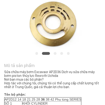
TÔI
TIN
TỨC
CÁC
TRƯỜNG
HỢP
Mô tả sản phẩm
SƠ
Sửa chữa máy bơm Excavaor AP2D36 Dịch vụ sửa chữa máy
bơm piston thủy lực Rexroth Uchida
ĐỒ
Nơi bạn mua các bộ phận?
Hợp tác với chúng tôi, chúng tôi có thể cung cấp chất lượng tốt
TRANG
nhất ở Trung Quốc, giá cả thuận lợi cho bạn.
WEB
Tên bộ phận:
AP2D12 14 18 21 25 28
36
38 42 Phụ tùng SERIES
SỐ 1
KHỐI CYLINDER