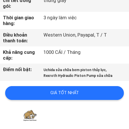
chi tiết đóng
thùng giấy
THAM
gói:
QUAN
Thời gian giao
3 ngày làm việc
NHÀ
hàng:
MÁY
Điều khoản
Western Union, Payapal, T / T
thanh toán:
KIỂM
Khả năng cung
1000 CÁI / Tháng
cấp:
SOÁT
Điểm nổi bật:
,
Uchida sửa chữa bơm piston thủy lực
CHẤT
Rexroth Hydraulic Piston Pump sửa chữa
LƯỢNG
GIÁ TỐT NHẤT
LIÊN
HỆ
CHÚNG