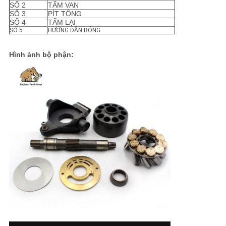
PRIVACY
SỐ 2
TẤM VAN
SỐ 3
PÍT TÔNG
POLICY
SỐ 4
TẤM LẠI
SỐ 5
HƯỚNG DẪN BÓNG
Hình ảnh bộ phận: