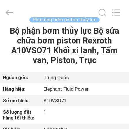
2021
-
2026
Elephant
Fluid
Phụ tùng bơm piston thủy lực
Power
Co.,Ltd.
All
Bộ phận bơm thủy lực Bộ sửa
TRANG
Rights
Reserved.
chữa bơm piston Rexroth
CHỦ
A10VSO71 Khối xi lanh, Tấm
CÁC
van, Piston, Trục
SẢN
PHẨM
Nguồn gốc:
Trung Quốc
Hàng hiệu:
Elephant Fluid Power
VỀ
Số mô hình:
A10VSO71
CHÚNG
Số lượng đặt
1
TÔI
hàng tối thiểu: