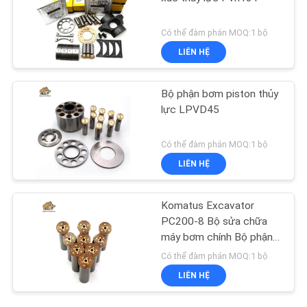
Có thể đàm phán MOQ:1 bộ
LIÊN HỆ
Bộ phận bơm piston thủy
lực LPVD45
Có thể đàm phán MOQ:1 bộ
LIÊN HỆ
Komatus Excavator
PC200-8 Bộ sửa chữa
máy bơm chính Bộ phận
máy bơm thủy lực Máy
Có thể đàm phán MOQ:1 bộ
bơm piston Dịch vụ sửa
LIÊN HỆ
chữa bảo trì