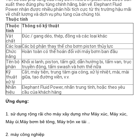
xuất theo đúng phụ tùng chính hãng, bản vẽ. Elephant Fluid
Power nhận được nhiều phản hồi tích cực từ thị trường hậu mãi
về chất lượng và dịch vụ phụ tùng của chúng tôi.
Thuộc tính
Thuộc
Thông số kỹ thuật
tính
Vật
Đúc / gang dẻo, thép, đồng và các loại khác
chất
Các loại
Các bộ phận thay thế cho bơm piston thủy lực
Chức
Hoàn toàn có thể hoán đổi với máy bơm ban đầu
năng
Tên bộ
Khối xi lanh, piston, tấm giữ, dẫn hướng bi, tấm van, trục
phận
truyền động, tấm swash và hơn thế nữa
Kỹ
Cắt, máy tiện, trung tâm gia công, xử lý nhiệt, mài, mài
thuật
giũa, tạo đường viền, v.v.
xử lý
Nhãn
Elephant Fluid Power, nhãn trung tính, hoặc theo yêu
hiệu
cầu của khách hàng
Ứng dụng:
1. sử dụng rộng rãi cho máy xây dựng như Máy xúc, Máy xúc,
Máy ủi
,
Máy bơm bê tông, Máy trộn xe tải ..
2. máy công nghiệp