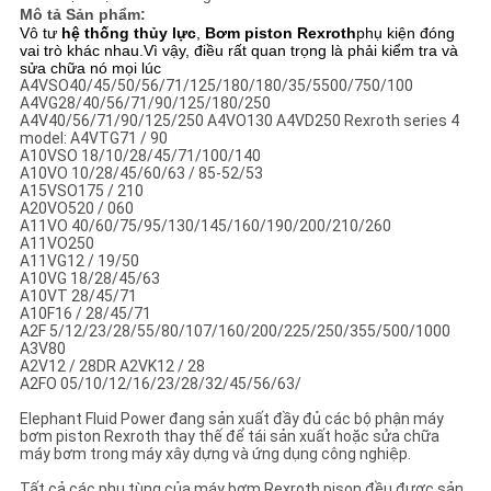
PRIVACY
Mô tả Sản phẩm:
Vô tư
hệ thống thủy lực
,
Bơm piston Rexroth
phụ kiện đóng
POLICY
vai trò khác nhau.Vì vậy, điều rất quan trọng là phải kiểm tra và
sửa chữa nó mọi lúc
A4VSO40/45/50/56/71/125/180/180/35/5500/750/100
A4VG28/40/56/71/90/125/180/250
A4V40/56/71/90/125/250 A4VO130 A4VD250 Rexroth series 4
model: A4VTG71 / 90
A10VSO 18/10/28/45/71/100/140
A10VO 10/28/45/60/63 / 85-52/53
A15VSO175 / 210
A20VO520 / 060
A11VO 40/60/75/95/130/145/160/190/200/210/260
A11VO250
A11VG12 / 19/50
A10VG 18/28/45/63
A10VT 28/45/71
A10F16 / 28/45/71
A2F 5/12/23/28/55/80/107/160/200/225/250/355/500/1000
A3V80
A2V12 / 28DR A2VK12 / 28
A2FO 05/10/12/16/23/28/32/45/56/63/
Elephant Fluid Power đang sản xuất đầy đủ các bộ phận máy
bơm piston Rexroth thay thế để tái sản xuất hoặc sửa chữa
máy bơm trong máy xây dựng và ứng dụng công nghiệp.
Tất cả các phụ tùng của máy bơm Rexroth pison đều được sản