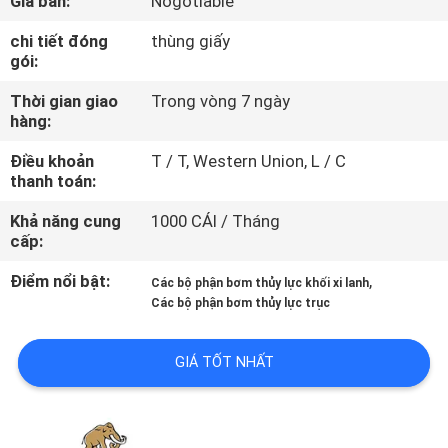
Giá bán:
Nogotiable
THAM
chi tiết đóng
thùng giấy
QUAN
gói:
NHÀ
Thời gian giao
Trong vòng 7 ngày
MÁY
hàng:
Điều khoản
T / T, Western Union, L / C
KIỂM
thanh toán:
SOÁT
Khả năng cung
1000 CÁI / Tháng
cấp:
CHẤT
LƯỢNG
Điểm nổi bật:
,
Các bộ phận bơm thủy lực khối xi lanh
Các bộ phận bơm thủy lực trục
LIÊN
GIÁ TỐT NHẤT
HỆ
CHÚNG