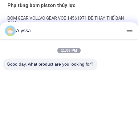
Phụ tùng bơm piston thủy lực
BƠM GEAR VOLLVO GEAR VOE 14561971 ĐỂ THAY THẾ BAN
ĐẦU
Alyssa
BƠM GEAR VOLLVO GEAR VOE 14537295 ĐỂ THAY THẾ BAN
ĐẦU
11:09 PM
VOLLVO GALLERY GEAR PUMP VOE 14782798 để thay thế ban
đầu
Good day, what product are you looking for?
Danh mục phổ biến
Tất cả
các
Phụ Tùng Bơm 
Bộ Phận Bơm Cánh 
Piston Thủy Lực
Gạt Thủy Lực
Phụ Tùng Máy Xây 
Bơm Máy Kéo Thủy 
Dựng
Lực
Bơm Piston Thủy 
Động Cơ Quỹ Đạo 
Lực
Thủy Lực