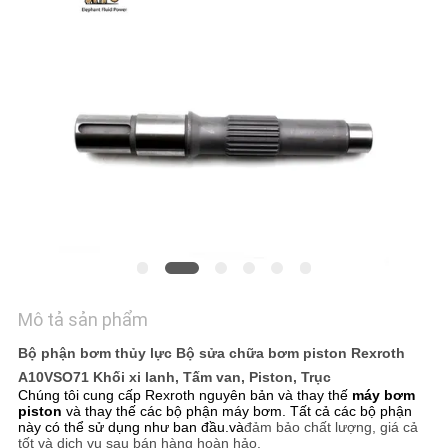
TÔI
TIN
TỨC
CÁC
TRƯỜNG
HỢP
SƠ
Mô tả sản phẩm
ĐỒ
Bộ phận bơm thủy lực Bộ sửa chữa bơm piston Rexroth
TRANG
A10VSO71 Khối xi lanh, Tấm van, Piston, Trục
WEB
Chúng tôi cung cấp Rexroth nguyên bản và thay thế
máy bơm
piston
và thay thế các bộ phận máy bơm. Tất cả các bộ phận
này có thể sử dụng như ban đầu.và
đảm bảo chất lượng, giá cả
tốt và dịch vụ sau bán hàng hoàn hảo.