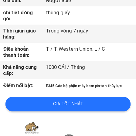
Giá bán:
Nogotiable
THAM
chi tiết đóng
thùng giấy
QUAN
gói:
NHÀ
Thời gian giao
Trong vòng 7 ngày
MÁY
hàng:
Điều khoản
T / T, Western Union, L / C
KIỂM
thanh toán:
SOÁT
Khả năng cung
1000 CÁI / Tháng
cấp:
CHẤT
LƯỢNG
Điểm nổi bật:
E345 Các bộ phận máy bơm piston thủy lực
GIÁ TỐT NHẤT
LIÊN
HỆ
CHÚNG