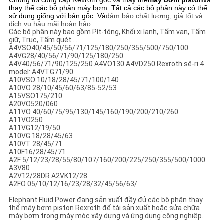
Chúng tôi cung cấp Rexroth gốc và thay thế
máy bơm piston
và
PRIVACY
thay thế các bộ phận máy bơm. Tất cả các bộ phận này có thể
sử dụng giống với bản gốc. Và
đảm bảo chất lượng, giá tốt và
POLICY
dịch vụ hậu mãi hoàn hảo.
Các bộ phận này bao gồm Pít-tông, Khối xi lanh, Tấm van, Tấm
giữ, Trục, Tấm quét ...
A4VSO40/45/50/56/71/125/180/250/355/500/750/100
A4VG28/40/56/71/90/125/180/250
A4V40/56/71/90/125/250 A4VO130 A4VD250 Rexroth sê-ri 4
model: A4VTG71/90
A10VSO 10/18/28/45/71/100/140
A10VO 28/10/45/60/63/85-52/53
A15VSO175/210
A20VO520/060
A11VO 40/60/75/95/130/145/160/190/200/210/260
A11VO250
A11VG12/19/50
A10VG 18/28/45/63
A10VT 28/45/71
A10F16/28/45/71
A2F 5/12/23/28/55/80/107/160/200/225/250/355/500/1000
A3V80
A2V12/28DR A2VK12/28
A2FO 05/10/12/16/23/28/32/45/56/63/
Elephant Fluid Power đang sản xuất đầy đủ các bộ phận thay
thế máy bơm piston Rexroth để tái sản xuất hoặc sửa chữa
máy bơm trong máy móc xây dựng và ứng dụng công nghiệp.