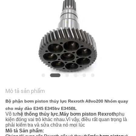
TÔI
TIN
TỨC
CÁC
TRƯỜNG
HỢP
SƠ
Mô tả sản phẩm
ĐỒ
Bộ phận bơm piston thủy lực Rexroth A8vo200 Nhóm quay
cho máy đào E345 E345bv E345BL
TRANG
Vô tư
hệ thống thủy lực
,
Máy bơm piston Rexroth
phụ
WEB
kiện đóng vai trò khác nhau.Vì vậy, điều rất quan trọng là
phải kiểm tra và sửa chữa nó mọi lúc
Mô tả Sản phẩm: