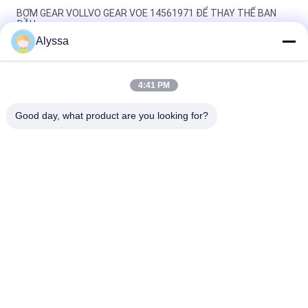
BƠM GEAR VOLLVO GEAR VOE 14561971 ĐỂ THAY THẾ BAN
ĐẦU
Alyssa
BƠM GEAR VOLLVO GEAR VOE 14537295 ĐỂ THAY THẾ BAN
ĐẦU
4:41 PM
VOLLVO GALLERY GEAR PUMP VOE 14782798 để thay thế ban
đầu
Good day, what product are you looking for?
Danh mục phổ biến
Tất cả
các
Phụ Tùng Bơm 
Bộ Phận Bơm Cánh 
Piston Thủy Lực
Gạt Thủy Lực
Phụ Tùng Máy Xây 
Bơm Máy Kéo Thủy 
Dựng
Lực
Bơm Piston Thủy 
Động Cơ Quỹ Đạo 
Lực
Thủy Lực
Van Định Hướng 
Đơn Vị Chỉ Đạo 