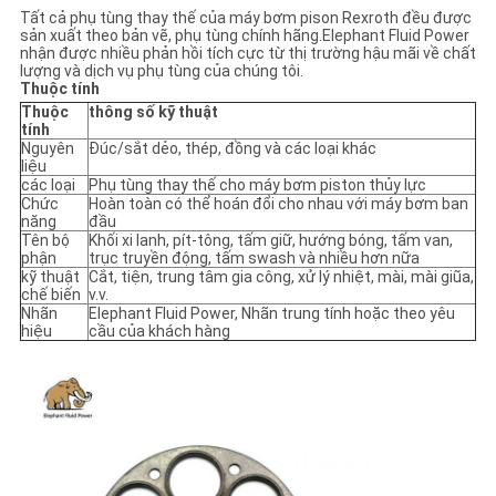
Tất cả phụ tùng thay thế của máy bơm pison Rexroth đều được
sản xuất theo bản vẽ, phụ tùng chính hãng.Elephant Fluid Power
nhận được nhiều phản hồi tích cực từ thị trường hậu mãi về chất
lượng và dịch vụ phụ tùng của chúng tôi.
Thuộc tính
Thuộc
thông số kỹ thuật
tính
Nguyên
Đúc/sắt dẻo, thép, đồng và các loại khác
liệu
các loại
Phụ tùng thay thế cho máy bơm piston thủy lực
Chức
Hoàn toàn có thể hoán đổi cho nhau với máy bơm ban
năng
đầu
Tên bộ
Khối xi lanh, pít-tông, tấm giữ, hướng bóng, tấm van,
phận
trục truyền động, tấm swash và nhiều hơn nữa
kỹ thuật
Cắt, tiện, trung tâm gia công, xử lý nhiệt, mài, mài giũa,
chế biến
v.v.
Nhãn
Elephant Fluid Power, Nhãn trung tính hoặc theo yêu
hiệu
cầu của khách hàng