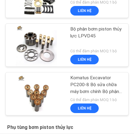
Có thể đàm phán MOQ:1 bộ
LIÊN HỆ
Bộ phận bơm piston thủy
lực LPVD45
Có thể đàm phán MOQ:1 bộ
LIÊN HỆ
Komatus Excavator
PC200-8 Bộ sửa chữa
máy bơm chính Bộ phận
máy bơm thủy lực Máy
Có thể đàm phán MOQ:1 bộ
bơm piston Dịch vụ sửa
LIÊN HỆ
chữa bảo trì
Phụ tùng bơm piston thủy lực