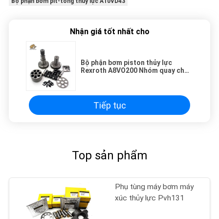
Bộ phận bơm pít-tông thủy lực A10VD43
Nhận giá tốt nhất cho
Bộ phận bơm piston thủy lực
Rexroth A8VO200 Nhóm quay cho
máy đào E345 E345bv E345BL
Tiếp tục
Top sản phẩm
Phụ tùng máy bơm máy
xúc thủy lực Pvh131