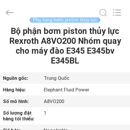
2021
-
2026
Elephant
Fluid
Phụ tùng bơm piston thủy lực
Power
Co.,Ltd.
All
Bộ phận bơm piston thủy lực
TRANG
Rights
Reserved.
Rexroth A8VO200 Nhóm quay
CHỦ
cho máy đào E345 E345bv
CÁC
E345BL
SẢN
PHẨM
Nguồn gốc:
Trung Quốc
Hàng hiệu:
Elephant Fluid Power
VỀ
Số mô hình:
A8VO200
CHÚNG
Số lượng đặt
1
TÔI
hàng tối thiểu: