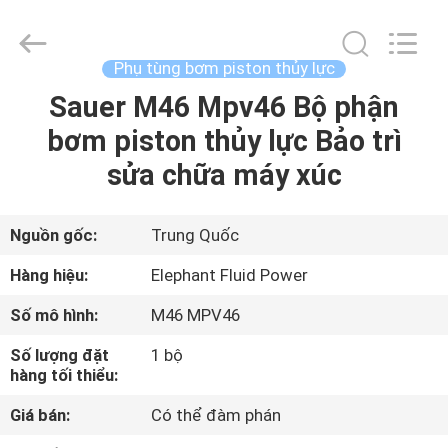
2021
-
2026
Elephant
Fluid
Phụ tùng bơm piston thủy lực
Power
Co.,Ltd.
All
Sauer M46 Mpv46 Bộ phận
TRANG
Rights
Reserved.
bơm piston thủy lực Bảo trì
CHỦ
sửa chữa máy xúc
CÁC
SẢN
Nguồn gốc:
Trung Quốc
PHẨM
Hàng hiệu:
Elephant Fluid Power
Số mô hình:
M46 MPV46
VỀ
Số lượng đặt
1 bộ
CHÚNG
hàng tối thiểu:
TÔI
Giá bán:
Có thể đàm phán