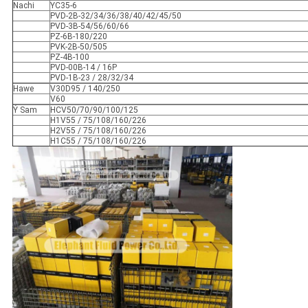
Nachi
YC35-6
PVD-2B-32/34/36/38/40/42/45/50
PVD-3B-54/56/60/66
PZ-6B-180/220
PVK-2B-50/505
PZ-4B-100
PVD-00B-14 / 16P
PVD-1B-23 / 28/32/34
Hawe
V30D95 / 140/250
V60
Ý Sam
HCV50/70/90/100/125
H1V55 / 75/108/160/226
H2V55 / 75/108/160/226
H1C55 / 75/108/160/226