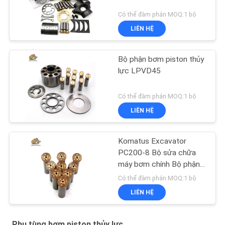
Có thể đàm phán MOQ:1 bộ
LIÊN HỆ
Bộ phận bơm piston thủy
lực LPVD45
Có thể đàm phán MOQ:1 bộ
LIÊN HỆ
Komatus Excavator
PC200-8 Bộ sửa chữa
máy bơm chính Bộ phận
máy bơm thủy lực Máy
Có thể đàm phán MOQ:1 bộ
bơm piston Dịch vụ sửa
LIÊN HỆ
chữa bảo trì
Phụ tùng bơm piston thủy lực