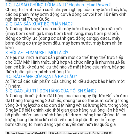
1.Q: TẠI SAO CHÚNG TÔI MUA TỪ Elephant Fluid Power?
Chúng tôi là nhà sản xuất chuyên nghiệp của máy bơm thủy lực, 
các bộ phận, máy bơm động cơ và động cơ với hơn 10 năm kinh 
nghiệm tại Trung Quốc.
2. Q: BẠN SẢN XUẤT BỘ PHẬN NÀO?
A: Chúng tôi chủ yếu sản xuất máy bơm thủy lực hậu mãi mới 
(máy bơm cánh gạt, máy bơm bánh răng, máy bơm piston), 
động cơ thủy lực (động cơ cánh gạt, động cơ quỹ đạo)., máy 
bơm động cơ (máy bơm dầu, máy bơm nước, máy bơm nhiên 
liệu).
3. HỎI: AFTERMARKET MỚI LÀ GÌ?
A: Hậu mãi mới là một sản phẩm mới có thể thay thế trực tiếp 
cho OEM Mới.Hình thức, phù hợp và chức năng là như nhau.Nếu 
bạn có bất kỳ câu hỏi cụ thể nào về mặt hàng của mình, hãy gọi 
điện hoặc gửi email cho chúng tôi.
4.Q: BẢO HÀNH CỦA BẠN LÀ BAO LÂU?
A: Tất cả các sản phẩm của chúng tôi đều được bảo hành một 
(1) năm.
5. Q: BAO LÂU THÌ ĐƠN HÀNG CỦA TÔI SN SÀNG?
A: Chúng tôi xử lý đơn đặt hàng của bạn ngay lập tức.Đối với đơn 
đặt hàng trong vòng 20 chiếc, chúng tôi có thể xuất xưởng trong 
vòng 3-4 ngày;cho các đơn đặt hàng với số lượng lớn, trong vòng 
5 ngày.Để biết chính xác thời gian giao hàng, vui lòng liên hệ với 
bộ phận chăm sóc khách hàng để được thông báo.
Chúng tôi có 
lượng hàng tồn kho lớn nhất về các bộ phận thay thế máy 
bơm.Chúng tôi hiện đang vận chuyển đến hơn 80 quốc gia.
Bơm thủy lực a10vd43
Bộ phận bơm pít-tông thủy lực SGS