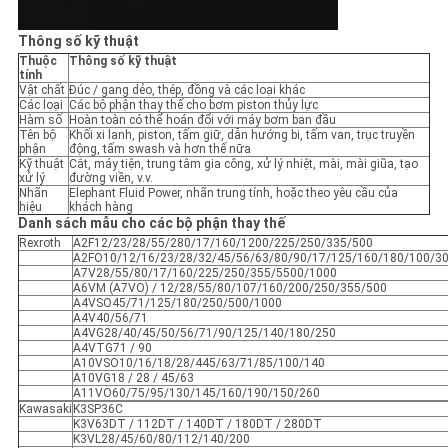
Thông số kỹ thuật
Thuộc
Thông số kỹ thuật
tính
Vật chất
Đúc / gang dẻo, thép, đồng và các loại khác
Các loại
Các bộ phận thay thế cho bơm piston thủy lực
Hàm số
Hoàn toàn có thể hoán đổi với máy bơm ban đầu
Tên bộ
Khối xi lanh, piston, tấm giữ, dẫn hướng bi, tấm van, trục truyền
phận
động, tấm swash và hơn thế nữa
Kỹ thuật
Cắt, máy tiện, trung tâm gia công, xử lý nhiệt, mài, mài giũa, tạo
xử lý
đường viền, v.v.
Nhãn
Elephant Fluid Power, nhãn trung tính, hoặc theo yêu cầu của
hiệu
khách hàng
Danh sách mẫu cho các bộ phận thay thế
Rexroth
A2F12/23/28/55/280/17/160/1200/225/250/335/500
A2FO10/12/16/23/28/32/45/56/63/80/90/17/125/160/180/100/3
A7V28/55/80/17/160/225/250/355/5500/1000
A6VM (A7VO) / 12/28/55/80/107/160/200/250/355/500
A4VSO45/71/125/180/250/500/1000
A4V40/56/71
A4VG28/40/45/50/56/71/90/125/140/180/250
A4VTG71 / 90
A10VSO10/16/18/28/445/63/71/85/100/140
A10VG18 / 28 / 45/63
A11VO60/75/95/130/145/160/190/150/260
Kawasaki
K3SP36C
K3V63DT / 112DT / 140DT / 180DT / 280DT
K3VL28/45/60/80/112/140/200