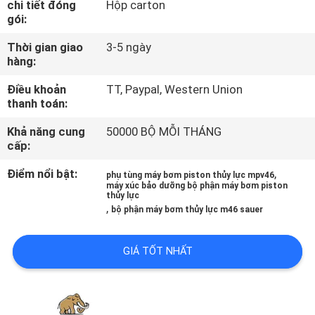
chi tiết đóng
Hộp carton
THAM
gói:
QUAN
Thời gian giao
3-5 ngày
NHÀ
hàng:
MÁY
Điều khoản
TT, Paypal, Western Union
thanh toán:
KIỂM
Khả năng cung
50000 BỘ MỖI THÁNG
cấp:
SOÁT
CHẤT
Điểm nổi bật:
,
phụ tùng máy bơm piston thủy lực mpv46
máy xúc bảo dưỡng bộ phận máy bơm piston
LƯỢNG
thủy lực
,
bộ phận máy bơm thủy lực m46 sauer
LIÊN
GIÁ TỐT NHẤT
HỆ
CHÚNG