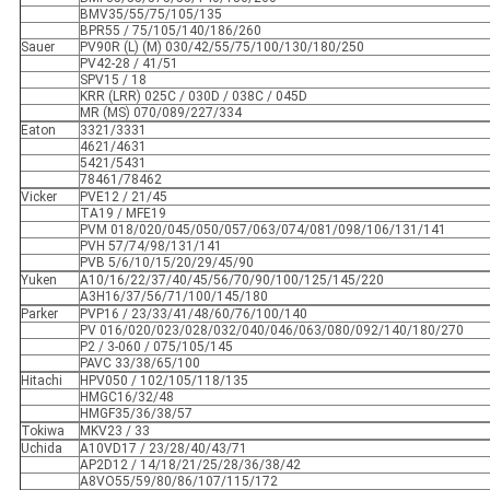
BMV35/55/75/105/135
BPR55 / 75/105/140/186/260
Sauer
PV90R (L) (M) 030/42/55/75/100/130/180/250
PV42-28 / 41/51
SPV15 / 18
KRR (LRR) 025C / 030D / 038C / 045D
MR (MS) 070/089/227/334
Eaton
3321/3331
4621/4631
5421/5431
78461/78462
Vicker
PVE12 / 21/45
TA19 / MFE19
PVM 018/020/045/050/057/063/074/081/098/106/131/141
PVH 57/74/98/131/141
PVB 5/6/10/15/20/29/45/90
Yuken
A10/16/22/37/40/45/56/70/90/100/125/145/220
A3H16/37/56/71/100/145/180
Parker
PVP16 / 23/33/41/48/60/76/100/140
PV 016/020/023/028/032/040/046/063/080/092/140/180/270
P2 / 3-060 / 075/105/145
PAVC 33/38/65/100
Hitachi
HPV050 / 102/105/118/135
HMGC16/32/48
HMGF35/36/38/57
Tokiwa
MKV23 / 33
Uchida
A10VD17 / 23/28/40/43/71
AP2D12 / 14/18/21/25/28/36/38/42
A8VO55/59/80/86/107/115/172