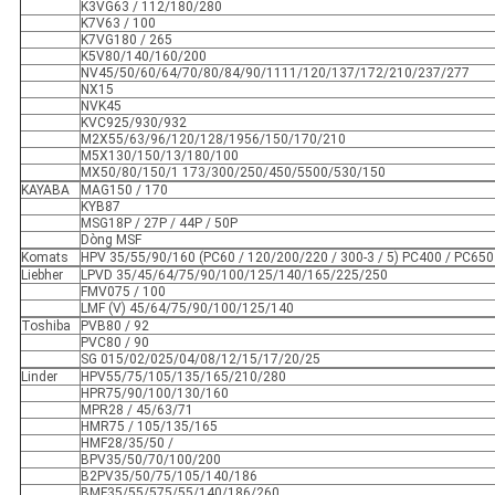
K3VG63 / 112/180/280
K7V63 / 100
K7VG180 / 265
K5V80/140/160/200
NV45/50/60/64/70/80/84/90/1111/120/137/172/210/237/277
NX15
NVK45
KVC925/930/932
M2X55/63/96/120/128/1956/150/170/210
M5X130/150/13/180/100
MX50/80/150/1 173/300/250/450/5500/530/150
KAYABA
MAG150 / 170
KYB87
MSG18P / 27P / 44P / 50P
Dòng MSF
Komats
HPV 35/55/90/160 (PC60 / 120/200/220 / 300-3 / 5) PC400 / PC650
Liebher
LPVD 35/45/64/75/90/100/125/140/165/225/250
FMV075 / 100
LMF (V) 45/64/75/90/100/125/140
Toshiba
PVB80 / 92
PVC80 / 90
SG 015/02/025/04/08/12/15/17/20/25
Linder
HPV55/75/105/135/165/210/280
HPR75/90/100/130/160
MPR28 / 45/63/71
HMR75 / 105/135/165
HMF28/35/50 /
BPV35/50/70/100/200
B2PV35/50/75/105/140/186
BMF35/55/575/55/140/186/260