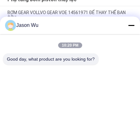
BƠM GEAR VOLLVO GEAR VOE 14561971 ĐỂ THAY THẾ BAN
ĐẦU
Jason Wu
BƠM GEAR VOLLVO GEAR VOE 14537295 ĐỂ THAY THẾ BAN
ĐẦU
10:20 PM
VOLLVO GALLERY GEAR PUMP VOE 14782798 để thay thế ban
đầu
Good day, what product are you looking for?
Danh mục phổ biến
Tất cả
các
Phụ Tùng Bơm 
Bộ Phận Bơm Cánh 
Piston Thủy Lực
Gạt Thủy Lực
Phụ Tùng Máy Xây 
Bơm Máy Kéo Thủy 
Dựng
Lực
Bơm Piston Thủy 
Động Cơ Quỹ Đạo 
Lực
Thủy Lực