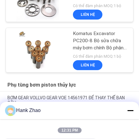
Có thể đàm phán MOQ:1 bộ
LIÊN HỆ
Komatus Excavator
PC200-8 Bộ sửa chữa
máy bơm chính Bộ phận
máy bơm thủy lực Máy
Có thể đàm phán MOQ:1 bộ
bơm piston Dịch vụ sửa
LIÊN HỆ
chữa bảo trì
Phụ tùng bơm piston thủy lực
BƠM GEAR VOLLVO GEAR VOE 14561971 ĐỂ THAY THẾ BAN
ĐẦU
Hank Zhao
BƠM GEAR VOLLVO GEAR VOE 14537295 ĐỂ THAY THẾ BAN
ĐẦU
12:31 PM
VOLLVO GALLERY GEAR PUMP VOE 14782798 để thay thế ban
đầu