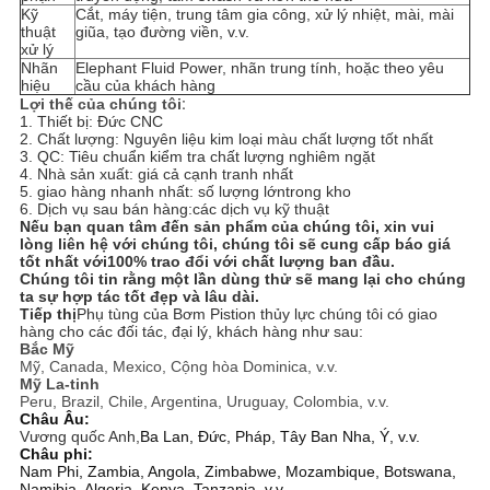
Kỹ
Cắt, máy tiện, trung tâm gia công, xử lý nhiệt, mài, mài
thuật
giũa, tạo đường viền, v.v.
xử lý
Nhãn
Elephant Fluid Power, nhãn trung tính, hoặc theo yêu
hiệu
cầu của khách hàng
Lợi thế của chúng tôi
:
1. Thiết bị: Đức CNC
2. Chất lượng: Nguyên liệu kim loại màu chất lượng tốt nhất
3. QC: Tiêu chuẩn kiểm tra chất lượng nghiêm ngặt
4. Nhà sản xuất: giá cả cạnh tranh nhất
5. giao hàng nhanh nhất: số lượng lớn
trong kho
6. Dịch vụ sau bán hàng:
các dịch vụ kỹ thuật
Nếu bạn quan tâm đến sản phẩm của chúng tôi, xin vui
lòng liên hệ với chúng tôi, chúng tôi sẽ cung cấp báo giá
tốt nhất với
100% trao đổi với chất lượng ban đầu
.
Chúng tôi tin rằng một lần dùng thử sẽ mang lại cho chúng
ta sự hợp tác tốt đẹp và lâu dài.
Tiếp thị
Phụ tùng của Bơm Pistion thủy lực chúng tôi có giao
hàng cho các đối tác, đại lý, khách hàng như sau:
Bắc Mỹ
Mỹ, Canada, Mexico, Cộng hòa Dominica, v.v.
Mỹ La-tinh
Peru, Brazil, Chile, Argentina, Uruguay, Colombia, v.v.
Châu Âu:
Vương quốc Anh,
Ba Lan, Đức, Pháp, Tây Ban Nha, Ý, v.v.
Châu phi:
Nam Phi, Zambia, Angola, Zimbabwe, Mozambique, Botswana,
Namibia, Algeria, Kenya, Tanzania, v.v.