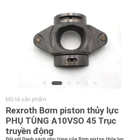
TÔI
TIN
TỨC
CÁC
TRƯỜNG
HỢP
SƠ
Mô tả sản phẩm
ĐỒ
Rexroth Bơm piston thủy lực
TRANG
PHỤ TÙNG A10VSO 45 Trục
WEB
truyền động
Đối với Danh sách phụ tùng của Bơm piston thủy lực