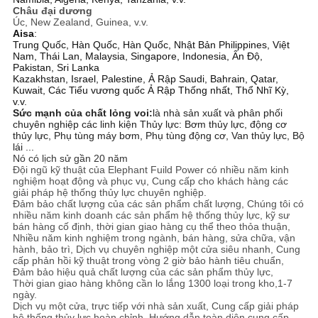
Châu đại dương
Úc, New Zealand, Guinea, v.v.
Aisa
:
Trung Quốc, Hàn Quốc, Hàn Quốc, Nhật Bản Philippines, Việt
Nam, Thái Lan, Malaysia, Singapore, Indonesia, Ấn Độ,
Pakistan, Sri Lanka
Kazakhstan, Israel, Palestine, Ả Rập Saudi, Bahrain, Qatar,
Kuwait, Các Tiểu vương quốc Ả Rập Thống nhất, Thổ Nhĩ Kỳ,
v.v.
Sức mạnh của chất lỏng voi:
là nhà sản xuất và phân phối
chuyên nghiệp các linh kiện Thủy lực: Bơm thủy lực, động cơ
thủy lực, Phụ tùng máy bơm, Phụ tùng động cơ, Van thủy lực, Bộ
lái ...
Nó có lịch sử gần 20 năm
Đội ngũ kỹ thuật của Elephant Fuild Power có nhiều năm kinh
nghiệm hoạt động và phục vụ, Cung cấp cho khách hàng các
giải pháp hệ thống thủy lực chuyên nghiệp.
Đảm bảo chất lượng của các sản phẩm chất lượng, Chúng tôi có
nhiều năm kinh doanh các sản phẩm hệ thống thủy lực, kỹ sư
bán hàng cố định, thời gian giao hàng cụ thể theo thỏa thuận,
Nhiều năm kinh nghiệm trong ngành, bán hàng, sửa chữa, vận
hành, bảo trì, Dịch vụ chuyên nghiệp một cửa siêu nhanh, Cung
cấp phản hồi kỹ thuật trong vòng 2 giờ bảo hành tiêu chuẩn,
Đảm bảo hiệu quả chất lượng của các sản phẩm thủy lực,
Thời gian giao hàng không cần lo lắng 1300 loại trong kho,
1-7
ngày.
Dịch vụ một cửa, trực tiếp với nhà sản xuất, Cung cấp giải pháp
hệ thống thủy lực hoàn chỉnh, Hướng dẫn toàn diện cung cấp