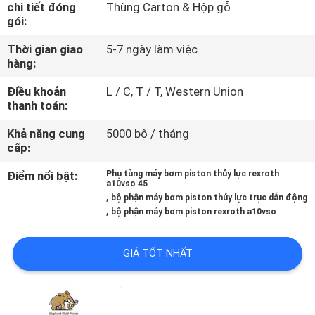
chi tiết đóng
Thùng Carton & Hộp gỗ
THAM
gói:
QUAN
Thời gian giao
5-7 ngày làm việc
NHÀ
hàng:
MÁY
Điều khoản
L / C, T / T, Western Union
thanh toán:
KIỂM
Khả năng cung
5000 bộ / tháng
cấp:
SOÁT
CHẤT
Điểm nổi bật:
Phụ tùng máy bơm piston thủy lực rexroth
a10vso 45
,
LƯỢNG
bộ phận máy bơm piston thủy lực trục dẫn động
,
bộ phận máy bơm piston rexroth a10vso
LIÊN
GIÁ TỐT NHẤT
HỆ
CHÚNG