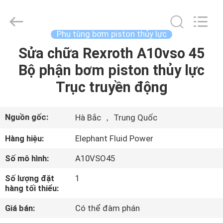
2021
-
2026
Elephant
Fluid
Phụ tùng bơm piston thủy lực
Power
Co.,Ltd.
All
Sửa chữa Rexroth A10vso 45
TRANG
Rights
Reserved.
Bộ phận bơm piston thủy lực
CHỦ
Trục truyền động
CÁC
SẢN
Nguồn gốc:
Hà Bắc ， Trung Quốc
PHẨM
Hàng hiệu:
Elephant Fluid Power
Số mô hình:
A10VSO45
VỀ
Số lượng đặt
1
CHÚNG
hàng tối thiểu:
TÔI
Giá bán:
Có thể đàm phán