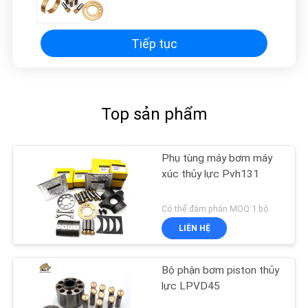
truyền động
Tiếp tục
Top sản phẩm
Phụ tùng máy bơm máy
xúc thủy lực Pvh131
Có thể đàm phán MOQ:1 bộ
LIÊN HỆ
Bộ phận bơm piston thủy
lực LPVD45