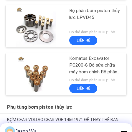
Bộ phận bơm piston thủy
lực LPVD45
Có thể đàm phán MOQ:1 bộ
LIÊN HỆ
Komatus Excavator
PC200-8 Bộ sửa chữa
máy bơm chính Bộ phận
máy bơm thủy lực Máy
Có thể đàm phán MOQ:1 bộ
bơm piston Dịch vụ sửa
LIÊN HỆ
chữa bảo trì
Phụ tùng bơm piston thủy lực
BƠM GEAR VOLLVO GEAR VOE 14561971 ĐỂ THAY THẾ BAN
ĐẦU
Jason Wu