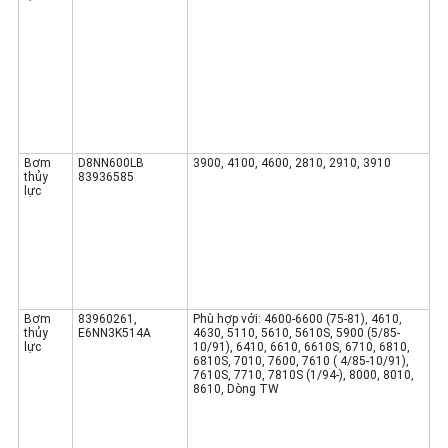
Bơm
D8NN600LB
3900, 4100, 4600, 2810, 2910, 3910
thủy
83936585
lực
Bơm
83960261,
Phù hợp với: 4600-6600 (75-81), 4610,
thủy
E6NN3K514A
4630, 5110, 5610, 5610S, 5900 (5/85-
lực
10/91), 6410, 6610, 6610S, 6710, 6810,
6810S, 7010, 7600, 7610 ( 4/85-10/91),
7610S, 7710, 7810S (1/94-), 8000, 8010,
8610, Dòng TW