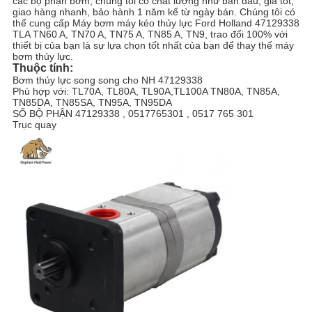
các bộ phận bơm, chúng tôi có chất lượng như ban đầu, giá tốt,
PRIVACY
giao hàng nhanh, bảo hành 1 năm kể từ ngày bán. Chúng tôi có
thể cung cấp Máy bơm máy kéo thủy lực Ford Holland 47129338
POLICY
TLA TN60 A, TN70 A, TN75 A, TN85 A, TN9, trao đổi 100% với
thiết bị của bạn là sự lựa chọn tốt nhất của bạn để thay thế máy
bơm thủy lực.
Thuộc tính:
Bơm thủy lực song song cho NH 47129338
Phù hợp với: TL70A, TL80A, TL90A,TL100A TN80A, TN85A,
TN85DA, TN85SA, TN95A, TN95DA
SỐ BỘ PHẬN 47129338 , 0517765301 , 0517 765 301
Trục quay