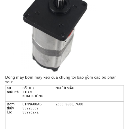
Dòng máy bơm máy kéo của chúng tôi bao gồm các bộ phận
sau:
Sự
Số OE./
NGƯỜI MẪU
miêu tả
THAM
KHẢOKHÔNG.
Bơm
E1NN600AB
2600,
3600
, 7600
thủy
83928509
lực
83996272