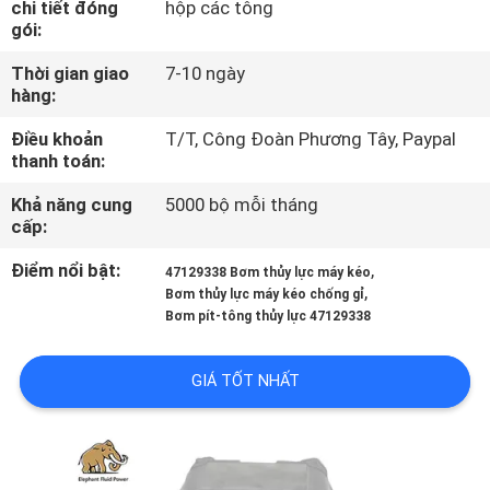
chi tiết đóng
hộp các tông
THAM
gói:
QUAN
Thời gian giao
7-10 ngày
NHÀ
hàng:
MÁY
Điều khoản
T/T, Công Đoàn Phương Tây, Paypal
thanh toán:
KIỂM
Khả năng cung
5000 bộ mỗi tháng
cấp:
SOÁT
CHẤT
Điểm nổi bật:
,
47129338 Bơm thủy lực máy kéo
,
Bơm thủy lực máy kéo chống gỉ
LƯỢNG
Bơm pít-tông thủy lực 47129338
LIÊN
GIÁ TỐT NHẤT
HỆ
CHÚNG