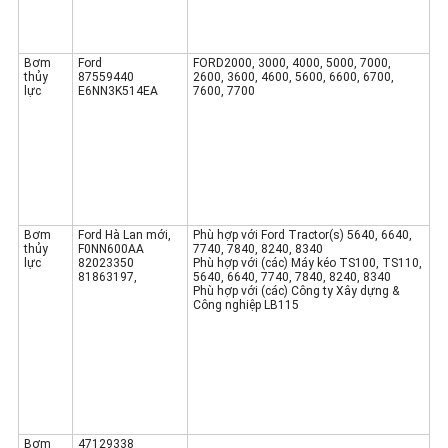
Bơm
Ford
FORD2000, 3000, 4000, 5000, 7000,
thủy
87559440
2600, 3600, 4600, 5600, 6600, 6700,
lực
E6NN3K514EA
7600, 7700
Bơm
Ford Hà Lan mới,
Phù hợp với Ford Tractor(s) 5640, 6640,
thủy
F0NN600AA
7740, 7840, 8240, 8340
lực
82023350
Phù hợp với (các) Máy kéo TS100, TS110,
81863197,
5640, 6640, 7740, 7840, 8240, 8340
Phù hợp với (các) Công ty Xây dựng &
Công nghiệp LB115
Bơm
47129338