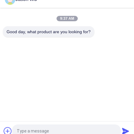
BƠM GEAR VOLLVO GEAR VOE 14537295 ĐỂ THAY THẾ BAN
ĐẦU
9:37 AM
VOLLVO GALLERY GEAR PUMP VOE 14782798 để thay thế ban
đầu
Good day, what product are you looking for?
Danh mục phổ biến
Tất cả
các
Phụ Tùng Bơm 
Bộ Phận Bơm Cánh 
Piston Thủy Lực
Gạt Thủy Lực
Phụ Tùng Máy Xây 
Bơm Máy Kéo Thủy 
Dựng
Lực
Bơm Piston Thủy 
Động Cơ Quỹ Đạo 
Lực
Thủy Lực
Van Định Hướng 
Đơn Vị Chỉ Đạo 
Thủy Lực
Orbitrol
Yêu cầu báo giá