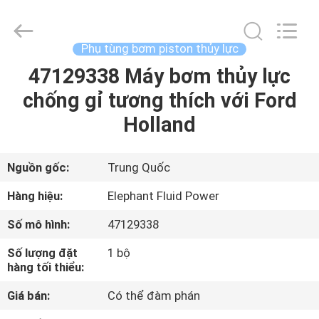
2021
-
2026
Elephant
Fluid
Phụ tùng bơm piston thủy lực
Power
Co.,Ltd.
All
47129338 Máy bơm thủy lực
TRANG
Rights
Reserved.
chống gỉ tương thích với Ford
CHỦ
Holland
CÁC
SẢN
Nguồn gốc:
Trung Quốc
PHẨM
Hàng hiệu:
Elephant Fluid Power
Số mô hình:
47129338
VỀ
Số lượng đặt
1 bộ
CHÚNG
hàng tối thiểu:
TÔI
Giá bán:
Có thể đàm phán