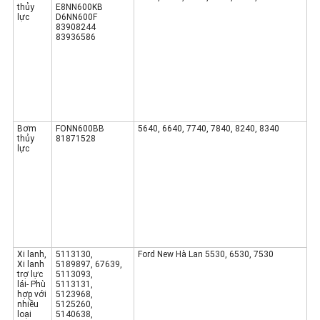
thủy
E8NN600KB
lực
D6NN600F
83908244
83936586
Bơm
FONN600BB
5640, 6640, 7740, 7840, 8240, 8340
thủy
81871528
lực
Xi lanh,
5113130
,
Ford New Hà Lan
5530, 6530, 7530
Xi lanh
5189897, 67639,
trợ lực
5113093,
lái- Phù
5113131,
hợp với
5123968,
nhiều
5125260,
loại
5140638,