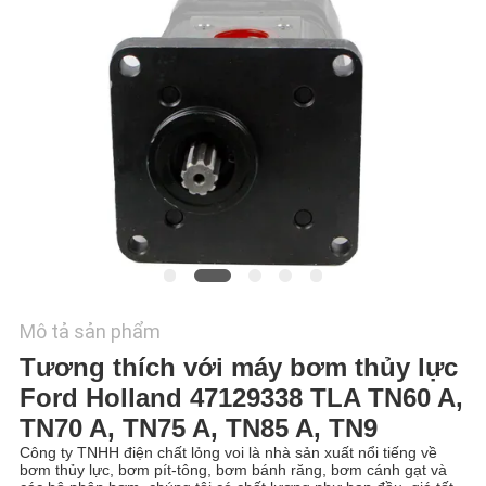
TÔI
TIN
TỨC
CÁC
TRƯỜNG
HỢP
SƠ
Mô tả sản phẩm
ĐỒ
Tương thích với máy bơm thủy lực
TRANG
Ford Holland 47129338 TLA TN60 A,
TN70 A, TN75 A, TN85 A, TN9
WEB
Công ty TNHH điện chất lỏng voi là nhà sản xuất nổi tiếng về
bơm thủy lực, bơm pít-tông, bơm bánh răng, bơm cánh gạt và