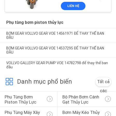
bơm piston Dịch vụ sửa
LIÊN HỆ
chữa bảo trì
Phụ tùng bơm piston thủy lực
BƠM GEAR VOLLVO GEAR VOE 14561971 ĐỂ THAY THẾ BAN
ĐẦU
BƠM GEAR VOLLVO GEAR VOE 14537295 ĐỂ THAY THẾ BAN
ĐẦU
VOLLVO GALLERY GEAR PUMP VOE 14782798 để thay thế ban
đầu
Danh mục phổ biến
Tất cả
các
Phụ Tùng Bơm 
Bộ Phận Bơm Cánh 
Piston Thủy Lực
Gạt Thủy Lực
Phụ Tùng Máy Xây 
Bơm Máy Kéo Thủy 