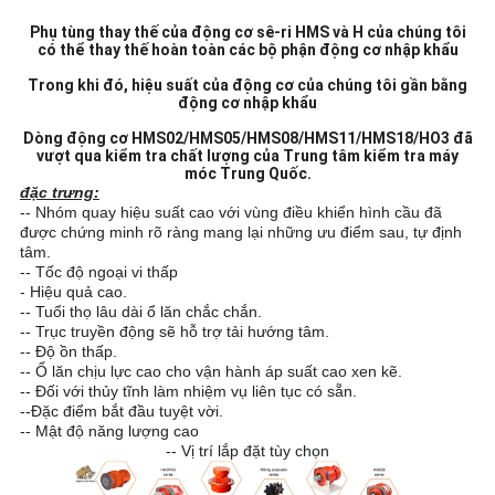
Phụ tùng thay thế của động cơ sê-ri HMS và H của chúng tôi
có thể thay thế hoàn toàn các bộ phận động cơ nhập khẩu
Trong khi đó, hiệu suất của động cơ của chúng tôi gần bằng
động cơ nhập khẩu
Dòng động cơ HMS02/HMS05/HMS08/HMS11/HMS18/HO3 đã
vượt qua kiểm tra chất lượng của Trung tâm kiểm tra máy
móc Trung Quốc.
đặc trưng:
-- Nhóm quay hiệu suất cao với vùng điều khiển hình cầu đã
được chứng minh rõ ràng mang lại những ưu điểm sau, tự định
tâm.
-- Tốc độ ngoại vi thấp
- Hiệu quả cao.
-- Tuổi thọ lâu dài ổ lăn chắc chắn.
-- Trục truyền động sẽ hỗ trợ tải hướng tâm.
-- Độ ồn thấp.
-- Ổ lăn chịu lực cao cho vận hành áp suất cao xen kẽ.
-- Đối với thủy tĩnh làm nhiệm vụ liên tục có sẵn.
--
Đặc điểm bắt đầu tuyệt vời.
-- Mật độ năng lượng cao
-- Vị trí lắp đặt tùy chọn