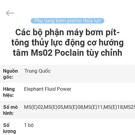
2021
-
2026
Elephant
Fluid
Phụ tùng bơm piston thủy lực
Power
Co.,Ltd.
All
Các bộ phận máy bơm pít-
TRANG
Rights
Reserved.
tông thủy lực động cơ hướng
CHỦ
tâm Ms02 Poclain tùy chỉnh
CÁC
SẢN
Nguồn
Trung Quốc
gốc:
PHẨM
Hàng
Elephant Fluid Power
hiệu:
VỀ
Số mô
MS(E)02,MS(E)05,MS(E)08,MS(E)11,MS(E)18,MS2
CHÚNG
hình:
TÔI
Số
1 bộ
lượng