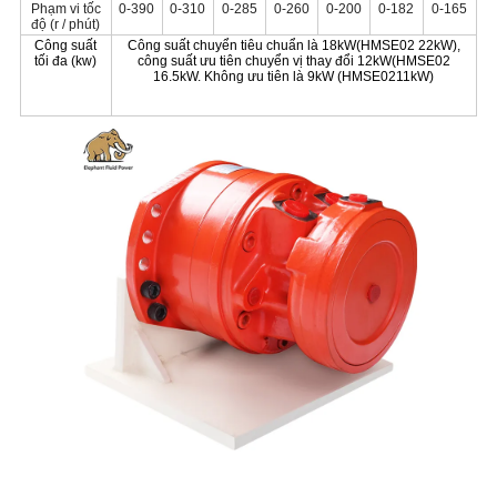
Phạm vi tốc
0-390
0-310
0-285
0-260
0-200
0-182
0-165
độ (r / phút)
Công suất
Công suất chuyển tiêu chuẩn là 18kW(HMSE02 22kW),
tối đa (kw)
công suất ưu tiên chuyển vị thay đổi 12kW(HMSE02
16.5kW. Không ưu tiên là 9kW (HMSE0211kW)