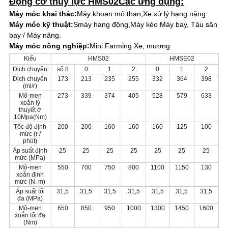
Động cơ thủy lực HMS02
Các ứng dụng:
Máy móc khai thác:
Máy khoan mỏ than
,
Xe xử lý hạng nặng.
Máy móc kỹ thuật:
S
máy hang động,
Máy kéo Máy bay, Tàu sân
bay / Máy nâng.
Máy móc nông nghiệp:
Mini Farming Xe, mương
Kiểu
HMS02
HMSE02
Dịch chuyển
số 8
0
1
2
0
1
2
Dịch chuyển
173
213
235
255
332
364
398
(ml/r)
Mô-men
273
339
374
405
528
579
633
xoắn lý
thuyết ở
10Mpa(Nm)
Tốc độ định
200
200
160
160
160
125
100
mức (r /
phút)
Áp suất định
25
25
25
25
25
25
25
mức (MPa)
Mô-men
550
700
750
800
1100
1150
130
xoắn định
mức (N. m)
Áp suất tối
31,5
31,5
31,5
31,5
31,5
31,5
31,5
đa (MPa)
Mô-men
650
850
950
1000
1300
1450
1600
xoắn tối đa
(Nm)