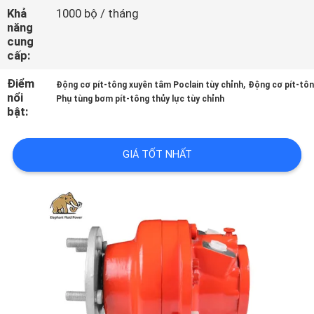
TÔI
Khả
1000 bộ / tháng
năng
cung
TIN
cấp:
TỨC
Điểm
,
Động cơ pít-tông xuyên tâm Poclain tùy chỉnh
Động cơ pít-tô
nổi
Phụ tùng bơm pít-tông thủy lực tùy chỉnh
bật:
CÁC
TRƯỜNG
GIÁ TỐT NHẤT
HỢP
SƠ
ĐỒ
TRANG
WEB