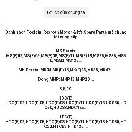
Lợi ích của chúng ta
Danh sách Poclain, Rexroth Motor & It's Spare Parts mà chúng
tôi cung cấp.
MS Sereis:
MS(E)02,MS(E)05,MS(E)08,MS(E)11,MS(E)18,MS25,MS35,MS5
0,MS83,MS125...
MK Sereis: MK04,MK(E)18,MK(E)23,MK35,MK47...
Dòng MHP: MHP13,MHP20 ...
: 3,5,10 ..
HDC(E):
HDC(E)02,HDC(E)05,HDC(E)08,HDC(E)11,HDC(E)18,HDC35,HD
C50,HDC83,HDC125...
HTC(E):
HTC(E)02,HTC(E)05,HTC(E)08,HTC(E)11,HTC(E)18,HTC35,HT
C50,HTC83,HTC125 ...