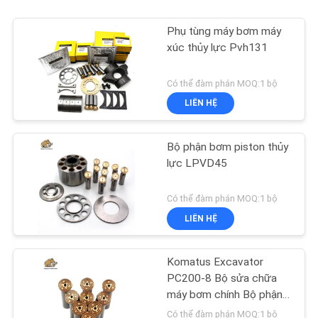
Phụ tùng máy bơm máy
xúc thủy lực Pvh131
Có thể đàm phán MOQ:1 bộ
LIÊN HỆ
Bộ phận bơm piston thủy
lực LPVD45
Có thể đàm phán MOQ:1 bộ
LIÊN HỆ
Komatus Excavator
PC200-8 Bộ sửa chữa
máy bơm chính Bộ phận
máy bơm thủy lực Máy
Có thể đàm phán MOQ:1 bộ