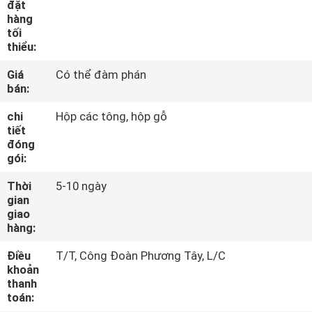
đặt
THAM
hàng
QUAN
tối
thiểu:
NHÀ
Giá
Có thể đàm phán
MÁY
bán:
chi
Hộp các tông, hộp gỗ
KIỂM
tiết
đóng
SOÁT
gói:
CHẤT
Thời
5-10 ngày
LƯỢNG
gian
giao
hàng:
LIÊN
Điều
T/T, Công Đoàn Phương Tây, L/C
HỆ
khoản
thanh
CHÚNG
toán: