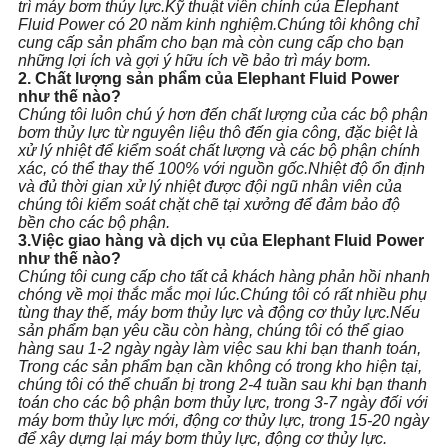
trì máy bơm thủy lực.Kỹ thuật viên chính của Elephant
Fluid Power có 20 năm kinh nghiệm.Chúng tôi không chỉ
cung cấp sản phẩm cho bạn mà còn cung cấp cho bạn
những lợi ích và gợi ý hữu ích về bảo trì máy bơm.
2. Chất lượng sản phẩm của Elephant Fluid Power
như thế nào?
Chúng tôi luôn chú ý hơn đến chất lượng của các bộ phận
bơm thủy lực từ nguyên liệu thô đến gia công, đặc biệt là
xử lý nhiệt để kiểm soát chất lượng và các bộ phận chính
xác, có thể thay thế 100% với nguồn gốc.Nhiệt độ ổn định
và đủ thời gian xử lý nhiệt được đội ngũ nhân viên của
chúng tôi kiểm soát chặt chẽ tại xưởng để đảm bảo độ
bền cho các bộ phận.
3.Việc giao hàng và dịch vụ của Elephant Fluid Power
như thế nào?
Chúng tôi cung cấp cho tất cả khách hàng phản hồi nhanh
chóng về mọi thắc mắc mọi lúc.Chúng tôi có rất nhiều phụ
tùng thay thế, máy bơm thủy lực và động cơ thủy lực.Nếu
sản phẩm bạn yêu cầu còn hàng, chúng tôi có thể giao
hàng sau 1-2 ngày
ngày làm việc sau khi bạn thanh toán,
Trong các sản phẩm bạn cần không có trong kho hiện tại,
chúng tôi có thể chuẩn bị trong 2-4 tuần sau khi bạn thanh
toán cho các bộ phận bơm thủy lực, trong 3-7 ngày đối với
máy bơm thủy lực mới, động cơ thủy lực, trong 15-20 ngày
để xây dựng lại máy bơm thủy lực, động cơ thủy lực.