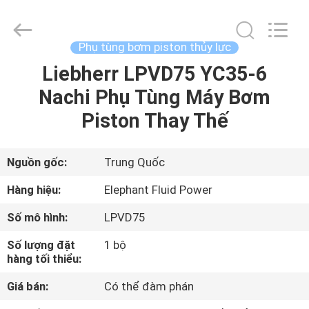
2021
-
2026
Elephant
Fluid
Phụ tùng bơm piston thủy lực
Power
Co.,Ltd.
All
Liebherr LPVD75 YC35-6
TRANG
Rights
Reserved.
Nachi Phụ Tùng Máy Bơm
CHỦ
Piston Thay Thế
CÁC
SẢN
Nguồn gốc:
Trung Quốc
PHẨM
Hàng hiệu:
Elephant Fluid Power
Số mô hình:
LPVD75
VỀ
Số lượng đặt
1 bộ
CHÚNG
hàng tối thiểu:
TÔI
Giá bán:
Có thể đàm phán