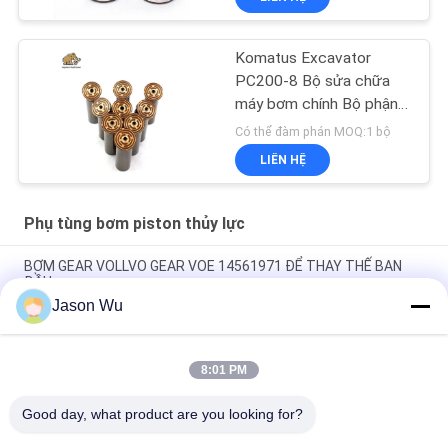
Komatus Excavator
PC200-8 Bộ sửa chữa
máy bơm chính Bộ phận
máy bơm thủy lực Máy
Có thể đàm phán MOQ:1 bộ
bơm piston Dịch vụ sửa
LIÊN HỆ
chữa bảo trì
Phụ tùng bơm piston thủy lực
BƠM GEAR VOLLVO GEAR VOE 14561971 ĐỂ THAY THẾ BAN
ĐẦU
Jason Wu
BƠM GEAR VOLLVO GEAR VOE 14537295 ĐỂ THAY THẾ BAN
ĐẦU
8:01 PM
VOLLVO GALLERY GEAR PUMP VOE 14782798 để thay thế ban
đầu
Good day, what product are you looking for?