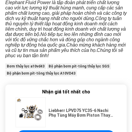
Elephant Fluid Power là tập đoàn phát triển chất lượng
cao với lực lượng kỹ thuật hùng mạnh, cung cấp các sản
phẩm chất lượng cao, giải pháp hoàn chỉnh và các công ty
dịch vụ kỹ thuật hạng nhất cho người dùng.Công ty tuân
thủ nguyên lý thiết lập hoạt động kinh doanh một cách
liêm chính, duy trì hoạt động kinh doanh với chất lượng và
đạt được tiến bộ.Nó tiếp tục leo lên những đỉnh cao mới
với tốc độ vững chắc hơn và đóng góp cho ngành công
nghiệp tự động hóa quốc gia.Chào mừng khách hàng mới
và cũ tự tin mua sản phẩm yêu thích của họ.Chúng tôi sẽ
phục vụ bạn tận tình!
Bơm thủy lực a10vd43
Bộ phận bơm pít-tông thủy lực SGS
Bộ phận bơm pít-tông thủy lực A10VD43
Nhận giá tốt nhất cho
Liebherr LPVD75 YC35-6 Nachi
Phụ Tùng Máy Bơm Piston Thay
Thế