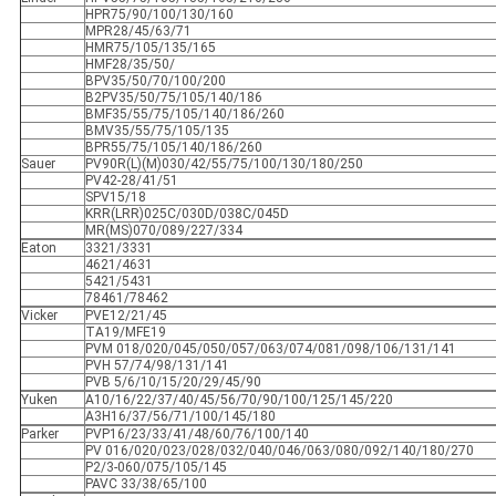
HPR75/90/100/130/160
MPR28/45/63/71
HMR75/105/135/165
HMF28/35/50/
BPV35/50/70/100/200
B2PV35/50/75/105/140/186
BMF35/55/75/105/140/186/260
BMV35/55/75/105/135
BPR55/75/105/140/186/260
Sauer
PV90R(L)(M)030/42/55/75/100/130/180/250
PV42-28/41/51
SPV15/18
KRR(LRR)025C/030D/038C/045D
MR(MS)070/089/227/334
Eaton
3321/3331
4621/4631
5421/5431
78461/78462
Vicker
PVE12/21/45
TA19/MFE19
PVM 018/020/045/050/057/063/074/081/098/106/131/141
PVH 57/74/98/131/141
PVB 5/6/10/15/20/29/45/90
Yuken
A10/16/22/37/40/45/56/70/90/100/125/145/220
A3H16/37/56/71/100/145/180
Parker
PVP16/23/33/41/48/60/76/100/140
PV 016/020/023/028/032/040/046/063/080/092/140/180/270
P2/3-060/075/105/145
PAVC 33/38/65/100