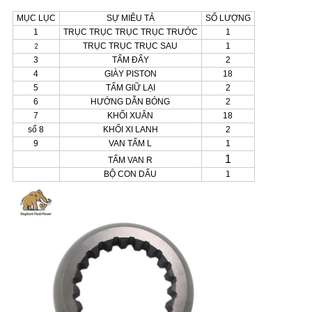
PRIVACY
MỤC LỤC
SỰ MIÊU TẢ
SỐ LƯỢNG
POLICY
1
TRỤC TRỤC TRỤC TRỤC TRƯỚC
1
TRỤC TRỤC TRỤC SAU
1
2
3
TẤM ĐẨY
2
4
GIÀY PISTON
18
5
TẤM GIỮ LẠI
2
6
HƯỚNG DẪN BÓNG
2
7
KHỐI XUÂN
18
số 8
KHỐI XI LANH
2
9
VAN TẤM L
1
1
TẤM VAN R
BỘ CON DẤU
1