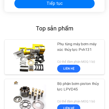
Tiếp tục
Top sản phẩm
Phụ tùng máy bơm máy
xúc thủy lực Pvh131
Có thể đàm phán MOQ:1 bộ
LIÊN HỆ
Bộ phận bơm piston thủy
lực LPVD45
Có thể đàm phán MOQ:1 bộ
LIÊN HỆ