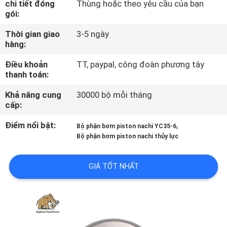
chi tiết đóng
Thùng hoặc theo yêu cầu của bạn
THAM
gói:
QUAN
Thời gian giao
3-5 ngày
NHÀ
hàng:
MÁY
Điều khoản
TT, paypal, công đoàn phương tây
thanh toán:
KIỂM
Khả năng cung
30000 bộ mỗi tháng
cấp:
SOÁT
CHẤT
Điểm nổi bật:
,
Bộ phận bơm piston nachi YC35-6
Bộ phận bơm piston nachi thủy lực
LƯỢNG
GIÁ TỐT NHẤT
LIÊN
HỆ
CHÚNG