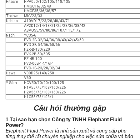
Hitachi
HPV050/102/105/118/135
HMGC16/32/48
HMGF35/36/38/57
Tokiwa
MKV23/33
Uchida
A10VD17/23/28/40/43/71
AP2D12/14/18/21/25/28/36/38/42
A8VO55/59/80/86/107/115/172
Nachi
YC35-6
PVD-2B-32/34/36/38/40/42/45/50
PVD-3B-54/56/60/66
PZ-6B-180/220
PVK-2B-50/505
PZ-4B-100
PVD-00B-14/16P
PVD-1B-23/28/32/34
Hawe
V30D95/140/250
V60
Ý Sâm
HCV50/70/90/100/125
H1V55/75/108/160/226
H2V55/75/108/160/226
H1C55/75/108/1
Câu hỏi thường gặp
1.Tại sao bạn chọn Công ty TNHH Elephant Fluid
Power?
Elephant Fluid Power là nhà sản xuất và cung cấp phụ
tùng thay thế rất chuyên nghiệp cho việc sửa chữa và bảo