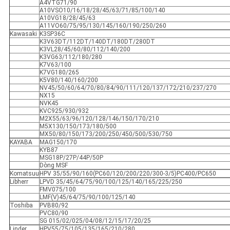
A4VTG71/90
A10VSO10/16/18/28/45/63/71/85/100/140
A10VG18/28/45/63
A11VO60/75/95/130/145/160/190/250/260
Kawasaki
K3SP36C
K3V63DT/112DT/140DT/180DT/280DT
K3VL28/45/60/80/112/140/200
K3VG63/112/180/280
K7V63/100
K7VG180/265
K5V80/140/160/200
NV45/50/60/64/70/80/84/90/111/120/137/172/210/237/270
NX15
NVK45
KVC925/930/932
M2X55/63/96/120/128/146/150/170/210
M5X130/150/173/180/500
MX50/80/150/173/200/250/450/500/530/750
KAYABA
MAG150/170
KYB87
MSG18P/27P/44P/50P
Dòng MSF
Komatsuu
HPV 35/55/90/160(PC60/120/200/220/300-3/5)PC400/PC650
Libherr
LPVD 35/45/64/75/90/100/125/140/165/225/250
FMV075/100
LMF(V)45/64/75/90/100/125/140
Toshiba
PVB80/92
PVC80/90
SG 015/02/025/04/08/12/15/17/20/25
Linder
HPV55/75/105/135/165/210/280