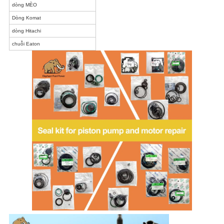
dòng MÈO
Dòng Komat
dòng Hitachi
chuỗi Eaton