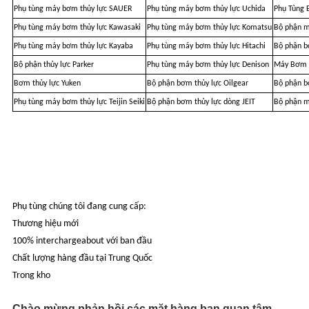
Phụ tùng máy bơm thủy lực SAUER
Phụ tùng máy bơm thủy lực Uchida
Phụ Tùng 
Phụ tùng máy bơm thủy lực Kawasaki
Phụ tùng máy bơm thủy lực Komatsu
Bộ phận m
Phụ tùng máy bơm thủy lực Kayaba
Phụ tùng máy bơm thủy lực Hitachi
Bộ phận b
Bộ phận thủy lực Parker
Phụ tùng máy bơm thủy lực Denison
Máy Bơm T
Bơm thủy lực Yuken
Bộ phận bơm thủy lực Oilgear
Bộ phận b
Phụ tùng máy bơm thủy lực Teijin Seiki
Bộ phận bơm thủy lực dòng JEIT
Bộ phận m
Phụ tùng chúng tôi đang cung cấp:
Thương hiệu mới
100% interchargeabout với ban đầu
Chất lượng hàng đầu tại Trung Quốc
Trong kho
Chào mừng phản hồi các mặt hàng bạn quan tâm.