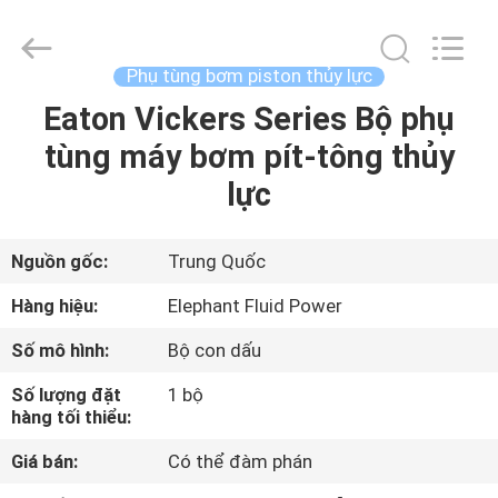
2021
-
2026
Elephant
Fluid
Phụ tùng bơm piston thủy lực
Power
Co.,Ltd.
All
Eaton Vickers Series Bộ phụ
TRANG
Rights
Reserved.
tùng máy bơm pít-tông thủy
CHỦ
lực
CÁC
SẢN
Nguồn gốc:
Trung Quốc
PHẨM
Hàng hiệu:
Elephant Fluid Power
Số mô hình:
Bộ con dấu
VỀ
Số lượng đặt
1 bộ
CHÚNG
hàng tối thiểu:
TÔI
Giá bán:
Có thể đàm phán