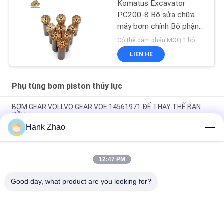
Komatus Excavator
PC200-8 Bộ sửa chữa
máy bơm chính Bộ phận
máy bơm thủy lực Máy
Có thể đàm phán MOQ:1 bộ
bơm piston Dịch vụ sửa
LIÊN HỆ
chữa bảo trì
Phụ tùng bơm piston thủy lực
BƠM GEAR VOLLVO GEAR VOE 14561971 ĐỂ THAY THẾ BAN
ĐẦU
Hank Zhao
BƠM GEAR VOLLVO GEAR VOE 14537295 ĐỂ THAY THẾ BAN
ĐẦU
12:47 PM
VOLLVO GALLERY GEAR PUMP VOE 14782798 để thay thế ban
đầu
Good day, what product are you looking for?
Danh mục phổ biến
Tất cả
các