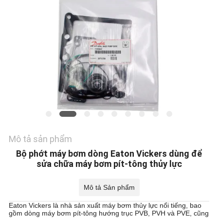
TÔI
TIN
TỨC
CÁC
TRƯỜNG
HỢP
Mô tả sản phẩm
SƠ
Bộ phớt máy bơm dòng Eaton Vickers dùng để
ĐỒ
sửa chữa máy bơm pít-tông thủy lực
TRANG
Mô tả Sản phẩm
WEB
Eaton Vickers là nhà sản xuất máy bơm thủy lực nổi tiếng, bao
gồm dòng máy bơm pít-tông hướng trục PVB, PVH và PVE, cũng