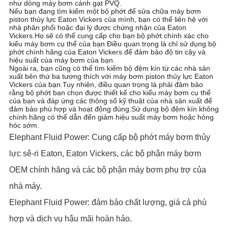
như dòng máy bơm cánh gạt PVQ.
PRIVACY
Nếu bạn đang tìm kiếm một bộ phớt để sửa chữa máy bơm
piston thủy lực Eaton Vickers của mình, bạn có thể liên hệ với
POLICY
nhà phân phối hoặc đại lý được chứng nhận của Eaton
Vickers.Họ sẽ có thể cung cấp cho bạn bộ phớt chính xác cho
kiểu máy bơm cụ thể của bạn.Điều quan trọng là chỉ sử dụng bộ
phớt chính hãng của Eaton Vickers để đảm bảo độ tin cậy và
hiệu suất của máy bơm của bạn.
Ngoài ra, bạn cũng có thể tìm kiếm bộ đệm kín từ các nhà sản
xuất bên thứ ba tương thích với máy bơm piston thủy lực Eaton
Vickers của bạn.Tuy nhiên, điều quan trọng là phải đảm bảo
rằng bộ phớt bạn chọn được thiết kế cho kiểu máy bơm cụ thể
của bạn và đáp ứng các thông số kỹ thuật của nhà sản xuất để
đảm bảo phù hợp và hoạt động đúng.Sử dụng bộ đệm kín không
chính hãng có thể dẫn đến giảm hiệu suất máy bơm hoặc hỏng
hóc sớm.
Elephant Fluid Power: Cung cấp bộ phớt máy bơm thủy
lực sê-ri Eaton, Eaton Vickers, các bộ phận máy bơm
OEM chính hãng và các bộ phận máy bơm phụ trợ của
nhà máy.
Elephant Fluid Power: đảm bảo chất lượng, giá cả phù
hợp và dịch vụ hậu mãi hoàn hảo.