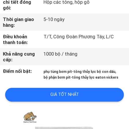
chi tiết đóng
Hộp các tông, hộp gỗ
THAM
gói:
QUAN
Thời gian giao
5-10 ngày
NHÀ
hàng:
MÁY
Điều khoản
T/T, Công Đoàn Phương Tây, L/C
thanh toán:
KIỂM
Khả năng cung
1000 bộ / tháng
cấp:
SOÁT
CHẤT
Điểm nổi bật:
,
phụ tùng bơm pít-tông thủy lực bộ con dấu
bộ phận bơm pít-tông thủy lực eaton vickers
LƯỢNG
GIÁ TỐT NHẤT
LIÊN
HỆ
CHÚNG