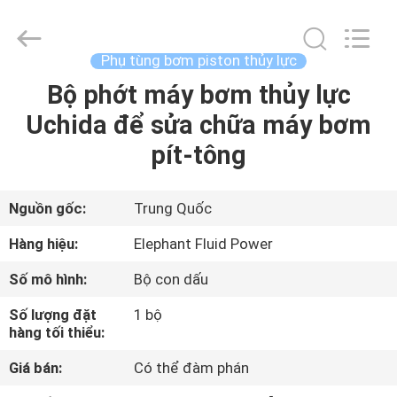
2021
-
2026
Elephant
Fluid
Phụ tùng bơm piston thủy lực
Power
Co.,Ltd.
All
Bộ phớt máy bơm thủy lực
TRANG
Rights
Reserved.
Uchida để sửa chữa máy bơm
CHỦ
pít-tông
CÁC
SẢN
Nguồn gốc:
Trung Quốc
PHẨM
Hàng hiệu:
Elephant Fluid Power
Số mô hình:
Bộ con dấu
VỀ
Số lượng đặt
1 bộ
CHÚNG
hàng tối thiểu:
TÔI
Giá bán:
Có thể đàm phán