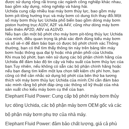
được sử dụng rộng rãi trong các ngành công nghiệp khác nhau,
PRIVACY
bao gồm xây dựng, nông nghiệp và hàng hải.
Uchida cung cấp nhiều loại máy bơm thủy lực, bao gồm máy
POLICY
bơm pít-tông hướng trục và máy bơm có dung tích thay đổi.Một
số máy bơm thủy lực Uchida phổ biến bao gồm dòng máy bơm
piston hướng trục A10V, A2F và A4V, cũng như dòng máy bơm
biến thiên AP2D, A8V và A10VD.
Nếu bạn cần một bộ phớt cho máy bơm pít-tông thủy lực Uchida
của mình, điều quan trọng là phải xác định đúng kiểu máy bơm
và số sê-ri để đảm bảo bạn có được bộ phớt chính xác.Thông
thường, bạn có thể tìm thấy thông tin này trên bảng tên máy
bơm hoặc thông qua đại lý hoặc nhà phân phối của Uchida.
Khi mua bộ phớt, bạn nên sử dụng các bộ phận chính hãng của
Uchida để đảm bảo độ tin cậy và hiệu suất của bơm thủy lực của
bạn.Tuy nhiên, nếu không có sẵn các bộ phận chính hãng hoặc
nếu bạn đang tìm kiếm một lựa chọn tiết kiệm chi phí hơn, bạn
cũng có thể cân nhắc sử dụng bộ phớt của bên thứ ba tương
thích với máy bơm thủy lực Uchida của mình.Chỉ cần đảm bảo
xác minh rằng bộ phớt đáp ứng các thông số kỹ thuật của nhà
sản xuất cho kiểu máy bơm cụ thể của bạn.
Elephant Fluid Power: Cung cấp bộ phớt máy bơm thủy
lực dòng Uchida, các bộ phận máy bơm OEM gốc và các
bộ phận máy bơm phụ trợ của nhà máy.
Elephant Fluid Power: đảm bảo chất lượng, giá cả phù