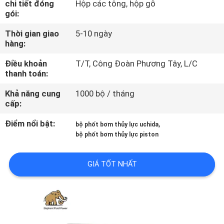
chi tiết đóng
Hộp các tông, hộp gỗ
THAM
gói:
QUAN
Thời gian giao
5-10 ngày
NHÀ
hàng:
MÁY
Điều khoản
T/T, Công Đoàn Phương Tây, L/C
thanh toán:
KIỂM
Khả năng cung
1000 bộ / tháng
cấp:
SOÁT
CHẤT
Điểm nổi bật:
,
bộ phốt bơm thủy lực uchida
bộ phốt bơm thủy lực piston
LƯỢNG
GIÁ TỐT NHẤT
LIÊN
HỆ
CHÚNG