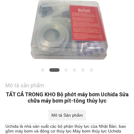
TÔI
TIN
TỨC
CÁC
TRƯỜNG
HỢP
Mô tả sản phẩm
SƠ
TẤT CẢ TRONG KHO Bộ phớt máy bơm Uchida Sửa
ĐỒ
chữa máy bơm pít-tông thủy lực
TRANG
Mô tả Sản phẩm
WEB
Uchida là nhà sản xuất các bộ phận thủy lực của Nhật Bản, bao
gồm máy bơm và động cơ thủy lực.Máy bơm thủy lực Uchida