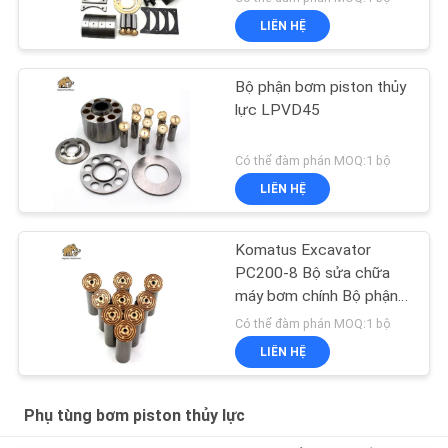
LIÊN HỆ
Bộ phận bơm piston thủy
lực LPVD45
Có thể đàm phán MOQ:1 bộ
LIÊN HỆ
Komatus Excavator
PC200-8 Bộ sửa chữa
máy bơm chính Bộ phận
máy bơm thủy lực Máy
Có thể đàm phán MOQ:1 bộ
bơm piston Dịch vụ sửa
LIÊN HỆ
chữa bảo trì
Phụ tùng bơm piston thủy lực