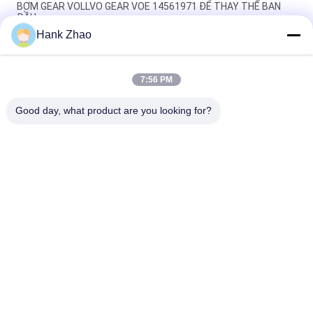
BƠM GEAR VOLLVO GEAR VOE 14561971 ĐỂ THAY THẾ BAN
ĐẦU
Hank Zhao
BƠM GEAR VOLLVO GEAR VOE 14537295 ĐỂ THAY THẾ BAN
ĐẦU
7:56 PM
VOLLVO GALLERY GEAR PUMP VOE 14782798 để thay thế ban
đầu
Good day, what product are you looking for?
Danh mục phổ biến
Tất cả
các
Phụ Tùng Bơm 
Bộ Phận Bơm Cánh 
Piston Thủy Lực
Gạt Thủy Lực
Phụ Tùng Máy Xây 
Bơm Máy Kéo Thủy 
Dựng
Lực
Bơm Piston Thủy 
Động Cơ Quỹ Đạo 
Lực
Thủy Lực
Van Định Hướng 
Đơn Vị Chỉ Đạo 