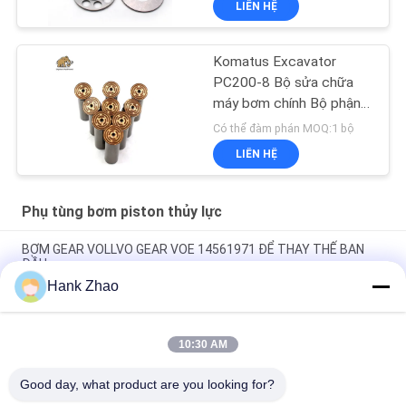
LIÊN HỆ
Komatus Excavator
PC200-8 Bộ sửa chữa
máy bơm chính Bộ phận
máy bơm thủy lực Máy
Có thể đàm phán MOQ:1 bộ
bơm piston Dịch vụ sửa
LIÊN HỆ
chữa bảo trì
Phụ tùng bơm piston thủy lực
BƠM GEAR VOLLVO GEAR VOE 14561971 ĐỂ THAY THẾ BAN
ĐẦU
Hank Zhao
BƠM GEAR VOLLVO GEAR VOE 14537295 ĐỂ THAY THẾ BAN
ĐẦU
10:30 AM
VOLLVO GALLERY GEAR PUMP VOE 14782798 để thay thế ban
đầu
Good day, what product are you looking for?