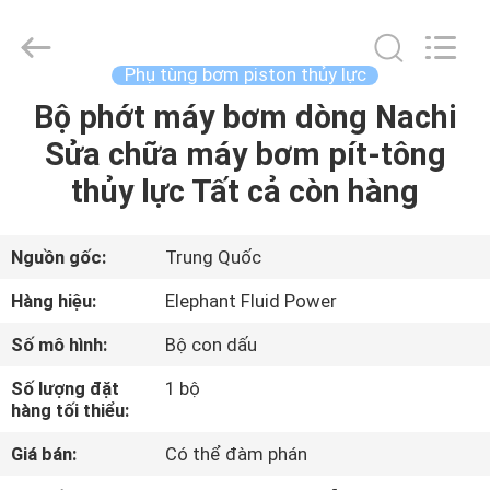
2021
-
2026
Elephant
Fluid
Phụ tùng bơm piston thủy lực
Power
Co.,Ltd.
All
Bộ phớt máy bơm dòng Nachi
TRANG
Rights
Reserved.
Sửa chữa máy bơm pít-tông
CHỦ
thủy lực Tất cả còn hàng
CÁC
SẢN
Nguồn gốc:
Trung Quốc
PHẨM
Hàng hiệu:
Elephant Fluid Power
Số mô hình:
Bộ con dấu
VỀ
Số lượng đặt
1 bộ
CHÚNG
hàng tối thiểu:
TÔI
Giá bán:
Có thể đàm phán