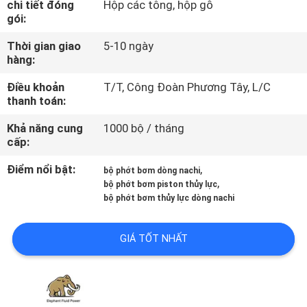
chi tiết đóng
Hộp các tông, hộp gỗ
THAM
gói:
QUAN
Thời gian giao
5-10 ngày
NHÀ
hàng:
MÁY
Điều khoản
T/T, Công Đoàn Phương Tây, L/C
thanh toán:
KIỂM
Khả năng cung
1000 bộ / tháng
cấp:
SOÁT
CHẤT
Điểm nổi bật:
,
bộ phớt bơm dòng nachi
,
bộ phớt bơm piston thủy lực
LƯỢNG
bộ phớt bơm thủy lực dòng nachi
LIÊN
GIÁ TỐT NHẤT
HỆ
CHÚNG