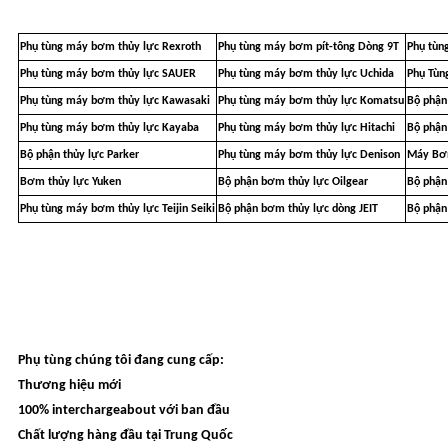
Phụ tùng máy bơm thủy lực Rexroth
Phụ tùng máy bơm pít-tông Dòng 9T
Phụ tùng
Phụ tùng máy bơm thủy lực SAUER
Phụ tùng máy bơm thủy lực Uchida
Phụ Tùn
Phụ tùng máy bơm thủy lực Kawasaki
Phụ tùng máy bơm thủy lực Komatsu
Bộ phận
Phụ tùng máy bơm thủy lực Kayaba
Phụ tùng máy bơm thủy lực Hitachi
Bộ phận
Bộ phận thủy lực Parker
Phụ tùng máy bơm thủy lực Denison
Máy Bơm
Bơm thủy lực Yuken
Bộ phận bơm thủy lực Oilgear
Bộ phận
Phụ tùng máy bơm thủy lực Teijin Seiki
Bộ phận bơm thủy lực dòng JEIT
Bộ phận
Phụ tùng chúng tôi đang cung cấp:
Thương hiệu mới
100% interchargeabout với ban đầu
Chất lượng hàng đầu tại Trung Quốc