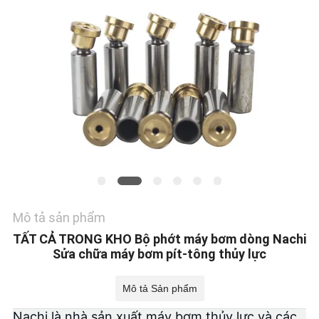
TÔI
TIN
TỨC
CÁC
TRƯỜNG
HỢP
SƠ
Mô tả sản phẩm
ĐỒ
TẤT CẢ TRONG KHO Bộ phớt máy bơm dòng Nachi
Sửa chữa máy bơm pít-tông thủy lực
TRANG
WEB
Mô tả Sản phẩm
Nachi là nhà sản xuất máy bơm thủy lực và các