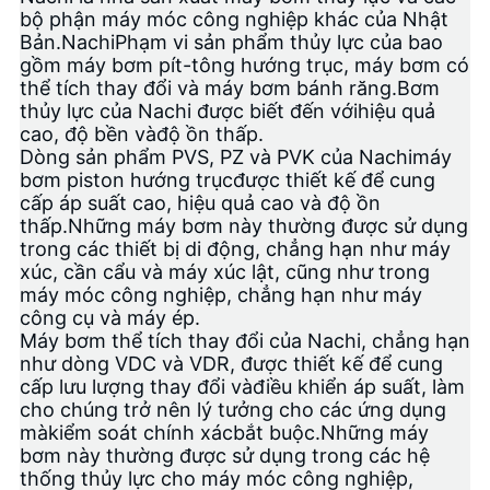
PRIVACY
bộ phận máy móc công nghiệp khác của Nhật
Bản.
Nachi
Phạm vi sản phẩm thủy lực của bao
POLICY
gồm máy bơm pít-tông hướng trục, máy bơm có
thể tích thay đổi và máy bơm bánh răng.Bơm
thủy lực của Nachi được biết đến với
hiệu quả
cao
, độ bền và
độ ồn thấp
.
Dòng sản phẩm PVS, PZ và PVK của Nachi
máy
bơm piston hướng trục
được thiết kế để cung
cấp áp suất cao, hiệu quả cao và độ ồn
thấp.Những máy bơm này thường được sử dụng
trong các thiết bị di động, chẳng hạn như máy
xúc, cần cẩu và máy xúc lật, cũng như trong
máy móc công nghiệp, chẳng hạn như máy
công cụ và máy ép.
Máy bơm thể tích thay đổi của Nachi, chẳng hạn
như dòng VDC và VDR, được thiết kế để cung
cấp lưu lượng thay đổi và
điều khiển áp suất
, làm
cho chúng trở nên lý tưởng cho các ứng dụng
mà
kiểm soát chính xác
bắt buộc.Những máy
bơm này thường được sử dụng trong các hệ
thống thủy lực cho máy móc công nghiệp,