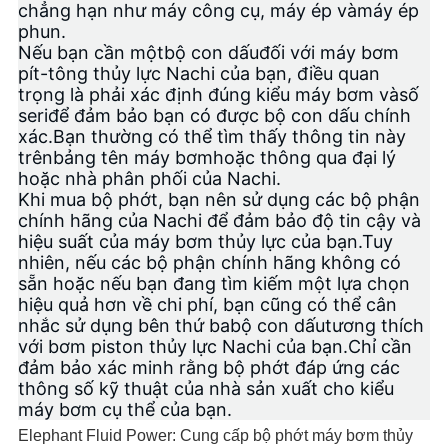
chẳng hạn như máy công cụ, máy ép và
máy ép
phun
.
Nếu bạn cần một
bộ con dấu
đối với máy bơm
pít-tông thủy lực Nachi của bạn, điều quan
trọng là phải xác định đúng kiểu máy bơm và
số
seri
để đảm bảo bạn có được bộ con dấu chính
xác.Bạn thường có thể tìm thấy thông tin này
trên
bảng tên máy bơm
hoặc thông qua đại lý
hoặc nhà phân phối của Nachi.
Khi mua bộ phớt, bạn nên sử dụng các bộ phận
chính hãng của Nachi để đảm bảo độ tin cậy và
hiệu suất của máy bơm thủy lực của bạn.Tuy
nhiên, nếu các bộ phận chính hãng không có
sẵn hoặc nếu bạn đang tìm kiếm một lựa chọn
hiệu quả hơn về chi phí, bạn cũng có thể cân
nhắc sử dụng bên thứ ba
bộ con dấu
tương thích
với bơm piston thủy lực Nachi của bạn.Chỉ cần
đảm bảo xác minh rằng bộ phớt đáp ứng các
thông số kỹ thuật của nhà sản xuất cho kiểu
máy bơm cụ thể của bạn.
Elephant Fluid Power: Cung cấp bộ phớt máy bơm thủy