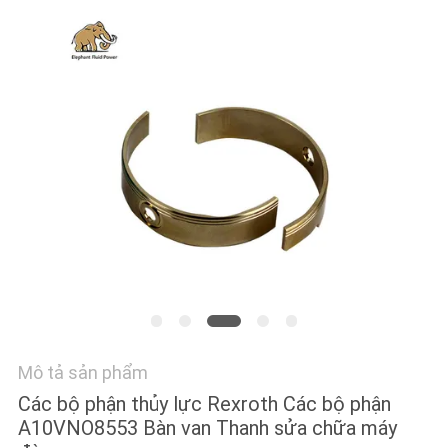
TÔI
TIN
TỨC
CÁC
TRƯỜNG
HỢP
SƠ
ĐỒ
TRANG
Mô tả sản phẩm
WEB
Các bộ phận thủy lực Rexroth Các bộ phận
A10VNO8553 Bàn van Thanh sửa chữa máy