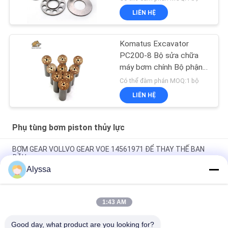
LIÊN HỆ
Komatus Excavator
PC200-8 Bộ sửa chữa
máy bơm chính Bộ phận
máy bơm thủy lực Máy
Có thể đàm phán MOQ:1 bộ
bơm piston Dịch vụ sửa
LIÊN HỆ
chữa bảo trì
Phụ tùng bơm piston thủy lực
BƠM GEAR VOLLVO GEAR VOE 14561971 ĐỂ THAY THẾ BAN
ĐẦU
Alyssa
BƠM GEAR VOLLVO GEAR VOE 14537295 ĐỂ THAY THẾ BAN
ĐẦU
1:43 AM
VOLLVO GALLERY GEAR PUMP VOE 14782798 để thay thế ban
đầu
Good day, what product are you looking for?