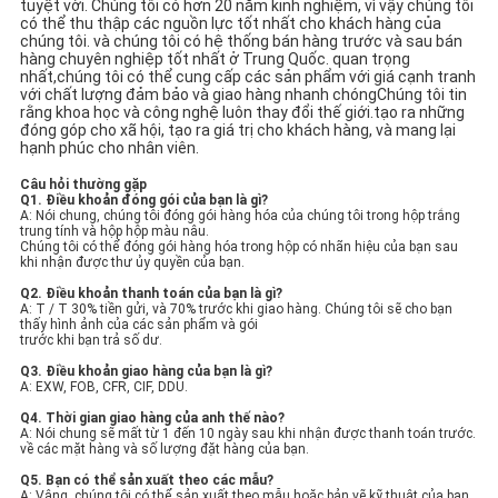
tuyệt vời. Chúng tôi có hơn 20 năm kinh nghiệm, vì vậy chúng tôi
có thể thu thập các nguồn lực tốt nhất cho khách hàng của
chúng tôi. và chúng tôi có hệ thống bán hàng trước và sau bán
hàng chuyên nghiệp tốt nhất ở Trung Quốc. quan trọng
nhất,chúng tôi có thể cung cấp các sản phẩm với giá cạnh tranh
với chất lượng đảm bảo và giao hàng nhanh chóngChúng tôi tin
rằng khoa học và công nghệ luôn thay đổi thế giới.tạo ra những
đóng góp cho xã hội, tạo ra giá trị cho khách hàng, và mang lại
hạnh phúc cho nhân viên.
Câu hỏi thường gặp
Q1. Điều khoản đóng gói của bạn là gì?
A: Nói chung, chúng tôi đóng gói hàng hóa của chúng tôi trong hộp trắng
trung tính và hộp hộp màu nâu.
Chúng tôi có thể đóng gói hàng hóa trong hộp có nhãn hiệu của bạn sau
khi nhận được thư ủy quyền của bạn.
Q2. Điều khoản thanh toán của bạn là gì?
A: T / T 30% tiền gửi, và 70% trước khi giao hàng. Chúng tôi sẽ cho bạn
thấy hình ảnh của các sản phẩm và gói
trước khi bạn trả số dư.
Q3. Điều khoản giao hàng của bạn là gì?
A: EXW, FOB, CFR, CIF, DDU.
Q4. Thời gian giao hàng của anh thế nào?
A: Nói chung sẽ mất từ 1 đến 10 ngày sau khi nhận được thanh toán trước.
về các mặt hàng và số lượng đặt hàng của bạn.
Q5. Bạn có thể sản xuất theo các mẫu?
A: Vâng, chúng tôi có thể sản xuất theo mẫu hoặc bản vẽ kỹ thuật của bạn.