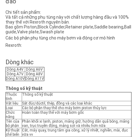
đào
PRIVACY
Chi tiết sản phẩm:
POLICY
Và tất cả những phụ tùng này với chất lượng hàng đầu và 100%
thay thế với Rexroth nguyên bản.
Bao gồm Piston,Block Cylinder,Retainer plate,Saddle bearing,Ball
guide,Valve plate,Swash plate
Các bộ phận phụ tùng cho máy bơm và động cơ mô hình
Rexroth:
Dòng khác
Dòng A4V
Dòng A6V
Dòng A7V
Dòng A8V
Dòng A10V
Dòng A11V
Thông số kỹ thuật
Thuộc
Thông số kỹ thuật
tính
Vật liệu
Sắt đúc/dúctil, thép, đồng và các loại khác
Loại
Các bộ phận thay thế cho máy bơm piston thủy lực
Chức
Hoàn toàn thay thế với máy bơm gốc
năng
Tên của
Phân khối xi lanh, piston, mảng giữ, hướng dẫn quả bóng, mảng
bộ phận
van, trục truyền động, mảng sợi và nhiều hơn nữa
Kỹ thuật
Cắt, máy quay, trung tâm gia công, xử lý nhiệt, nghiền, mài, đục
chế biến
vữa vv