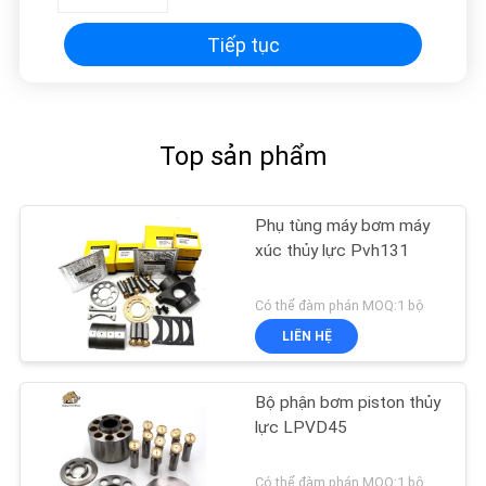
Tiếp tục
Top sản phẩm
Phụ tùng máy bơm máy
xúc thủy lực Pvh131
Có thể đàm phán MOQ:1 bộ
LIÊN HỆ
Bộ phận bơm piston thủy
lực LPVD45
Có thể đàm phán MOQ:1 bộ