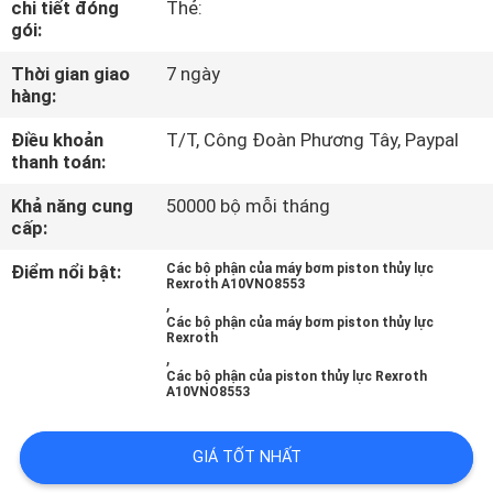
chi tiết đóng
Thẻ:
THAM
gói:
QUAN
Thời gian giao
7 ngày
NHÀ
hàng:
MÁY
Điều khoản
T/T, Công Đoàn Phương Tây, Paypal
thanh toán:
KIỂM
Khả năng cung
50000 bộ mỗi tháng
cấp:
SOÁT
CHẤT
Điểm nổi bật:
Các bộ phận của máy bơm piston thủy lực
Rexroth A10VNO8553
,
LƯỢNG
Các bộ phận của máy bơm piston thủy lực
Rexroth
,
LIÊN
Các bộ phận của piston thủy lực Rexroth
A10VNO8553
HỆ
CHÚNG
GIÁ TỐT NHẤT