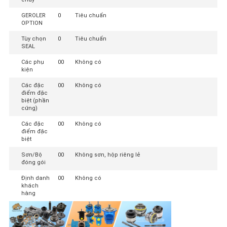
GEROLER
0
Tiêu chuẩn
OPTION
Tùy chọn
0
Tiêu chuẩn
SEAL
Các phụ
00
Không có
kiện
Các đặc
00
Không có
điểm đặc
biệt (phần
cứng)
Các đặc
00
Không có
điểm đặc
biệt
Sơn/Bộ
00
Không sơn, hộp riêng lẻ
đóng gói
Định danh
00
Không có
khách
hàng