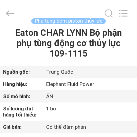
2021
-
2026
Elephant
Fluid
Phụ tùng bơm piston thủy lực
Power
Co.,Ltd.
All
Eaton CHAR LYNN Bộ phận
TRANG
Rights
Reserved.
phụ tùng động cơ thủy lực
CHỦ
109-1115
CÁC
SẢN
Nguồn gốc:
Trung Quốc
PHẨM
Hàng hiệu:
Elephant Fluid Power
Số mô hình:
ĂN
VỀ
Số lượng đặt
1 bộ
CHÚNG
hàng tối thiểu:
TÔI
Giá bán:
Có thể đàm phán