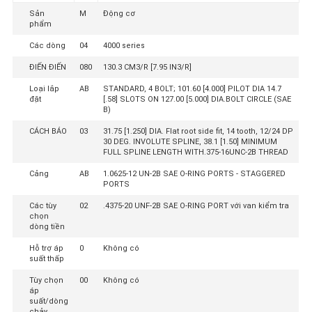
PRIVACY
Sản
M
Động cơ
phẩm
POLICY
Các dòng
04
4000 series
ĐIẾN ĐIẾN
080
130.3 CM3/R [7.95 IN3/R]
Loại lắp
AB
STANDARD, 4 BOLT; 101.60 [4.000] PILOT DIA 14.7
đặt
[.58] SLOTS ON 127.00 [5.000] DIA.BOLT CIRCLE (SAE
B)
CÁCH BÁO
03
31.75 [1.250] DIA. Flat root side fit, 14 tooth, 12/24 DP
30 DEG. INVOLUTE SPLINE, 38.1 [1.50] MINIMUM
FULL SPLINE LENGTH WITH.375-16UNC-2B THREAD
Cảng
AB
1.0625-12 UN-2B SAE O-RING PORTS - STAGGERED
PORTS
Các tùy
02
.4375-20 UNF-2B SAE O-RING PORT với van kiểm tra
chọn
dòng tiền
Hỗ trợ áp
0
Không có
suất thấp
Tùy chọn
00
Không có
áp
suất/dòng
chảy