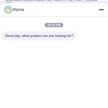
ĐẦU
Alyssa
BƠM GEAR VOLLVO GEAR VOE 14537295 ĐỂ THAY THẾ BAN
ĐẦU
10:16 AM
VOLLVO GALLERY GEAR PUMP VOE 14782798 để thay thế ban
đầu
Good day, what product are you looking for?
Danh mục phổ biến
Tất cả
các
Phụ Tùng Bơm 
Bộ Phận Bơm Cánh 
Piston Thủy Lực
Gạt Thủy Lực
Phụ Tùng Máy Xây 
Bơm Máy Kéo Thủy 
Dựng
Lực
Bơm Piston Thủy 
Động Cơ Quỹ Đạo 
Lực
Thủy Lực
Van Định Hướng 
Đơn Vị Chỉ Đạo 
Thủy Lực
Orbitrol