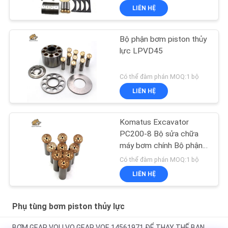
LIÊN HỆ
Bộ phận bơm piston thủy
lực LPVD45
Có thể đàm phán MOQ:1 bộ
LIÊN HỆ
Komatus Excavator
PC200-8 Bộ sửa chữa
máy bơm chính Bộ phận
máy bơm thủy lực Máy
Có thể đàm phán MOQ:1 bộ
bơm piston Dịch vụ sửa
LIÊN HỆ
chữa bảo trì
Phụ tùng bơm piston thủy lực
BƠM GEAR VOLLVO GEAR VOE 14561971 ĐỂ THAY THẾ BAN