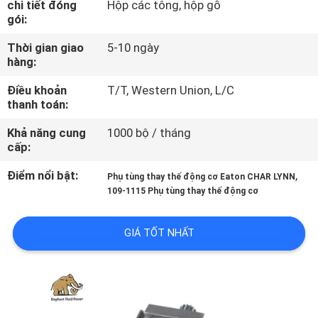
chi tiết đóng
Hộp các tông, hộp gỗ
THAM
gói:
QUAN
Thời gian giao
5-10 ngày
NHÀ
hàng:
MÁY
Điều khoản
T/T, Western Union, L/C
thanh toán:
KIỂM
Khả năng cung
1000 bộ / tháng
cấp:
SOÁT
CHẤT
Điểm nổi bật:
,
Phụ tùng thay thế động cơ Eaton CHAR LYNN
109-1115 Phụ tùng thay thế động cơ
LƯỢNG
GIÁ TỐT NHẤT
LIÊN
HỆ
CHÚNG