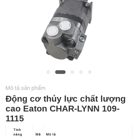
TÔI
TIN
TỨC
CÁC
TRƯỜNG
HỢP
Mô tả sản phẩm
SƠ
Động cơ thủy lực chất lượng
ĐỒ
cao Eaton CHAR-LYNN 109-
TRANG
1115
WEB
Tính
năng
Mã
Mô tả