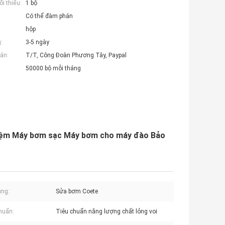
i thiểu:
1 bộ
Có thể đàm phán
hộp
:
3-5 ngày
án:
T/T, Công Đoàn Phương Tây, Paypal
50000 bộ mỗi tháng
iệm Máy bơm sạc Máy bơm cho máy đào Bảo
ụng:
Sửa bơm Coete
huẩn:
Tiêu chuẩn năng lượng chất lỏng voi