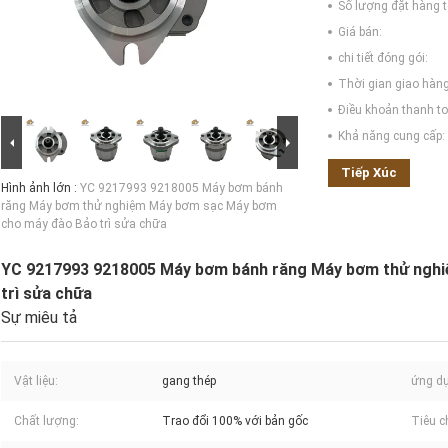
Số lượng đặt hàng tố
Giá bán:
chi tiết đóng gói:
Thời gian giao hàng
Điều khoản thanh to
Khả năng cung cấp:
Tiếp Xúc
Hình ảnh lớn :
YC 9217993 9218005 Máy bơm bánh
răng Máy bơm thử nghiệm Máy bơm sạc Máy bơm
cho máy đào Bảo trì sửa chữa
YC 9217993 9218005 Máy bơm bánh răng Máy bơm thử ngh
trì sửa chữa
Sự miêu tả
Vật liệu:
gang thép
ứng d
Chất lượng:
Trao đổi 100% với bản gốc
Tiêu c