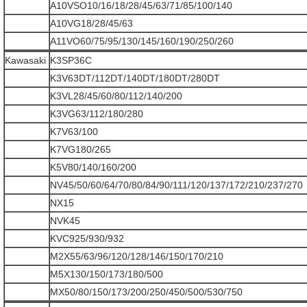
A10VSO10/16/18/28/45/63/71/85/100/140
A10VG18/28/45/63
A11VO60/75/95/130/145/160/190/250/260
Kawasaki
K3SP36C
K3V63DT/112DT/140DT/180DT/280DT
K3VL28/45/60/80/112/140/200
K3VG63/112/180/280
K7V63/100
K7VG180/265
K5V80/140/160/200
NV45/50/60/64/70/80/84/90/111/120/137/172/210/237/270
NX15
NVK45
KVC925/930/932
M2X55/63/96/120/128/146/150/170/210
M5X130/150/173/180/500
MX50/80/150/173/200/250/450/500/530/750