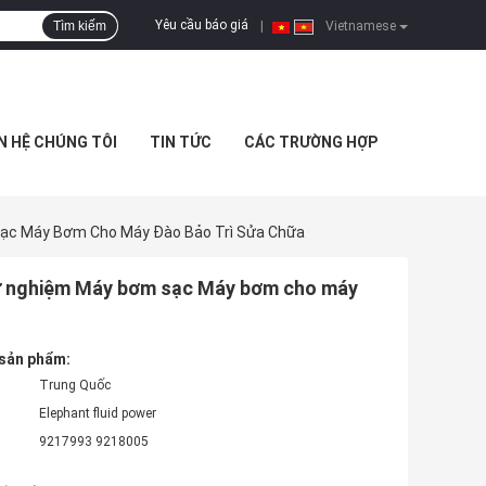
Yêu cầu báo giá
Tìm kiếm
|
Vietnamese
N HỆ CHÚNG TÔI
TIN TỨC
CÁC TRƯỜNG HỢP
c Máy Bơm Cho Máy Đào Bảo Trì Sửa Chữa
ử nghiệm Máy bơm sạc Máy bơm cho máy
 sản phẩm:
Trung Quốc
Elephant fluid power
9217993 9218005