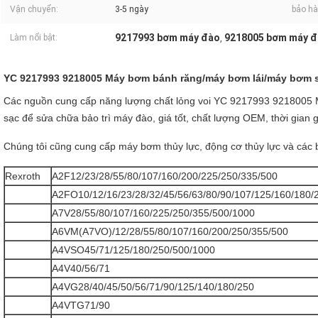
Vận chuyển:
3-5 ngày
bảo hà
9217993 bơm máy đào
9218005 bơm máy 
Làm nổi bật:
,
YC 9217993 9218005 Máy bơm bánh răng/máy bơm lái/máy bơm s
Các nguồn cung cấp năng lượng chất lỏng voi YC 9217993 9218005
sạc để sửa chữa bảo trì máy đào, giá tốt, chất lượng OEM, thời gian
Chúng tôi cũng cung cấp máy bơm thủy lực, động cơ thủy lực và các
Rexroth
A2F12/23/28/55/80/107/160/200/225/250/335/500
A2FO10/12/16/23/28/32/45/56/63/80/90/107/125/160/180/
A7V28/55/80/107/160/225/250/355/500/1000
A6VM(A7VO)/12/28/55/80/107/160/200/250/355/500
A4VSO45/71/125/180/250/500/1000
A4V40/56/71
A4VG28/40/45/50/56/71/90/125/140/180/250
A4VTG71/90