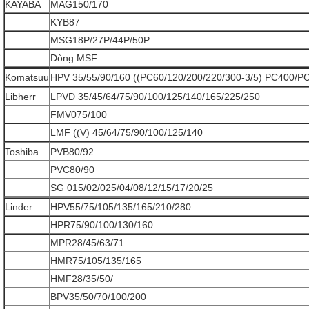
KAYABA
MAG150/170
KYB87
MSG18P/27P/44P/50P
Dòng MSF
Komatsuu
HPV 35/55/90/160 ((PC60/120/200/220/300-3/5) PC400/P
Libherr
LPVD 35/45/64/75/90/100/125/140/165/225/250
FMV075/100
LMF ((V) 45/64/75/90/100/125/140
Toshiba
PVB80/92
PVC80/90
SG 015/02/025/04/08/12/15/17/20/25
Linder
HPV55/75/105/135/165/210/280
HPR75/90/100/130/160
MPR28/45/63/71
HMR75/105/135/165
HMF28/35/50/
BPV35/50/70/100/200