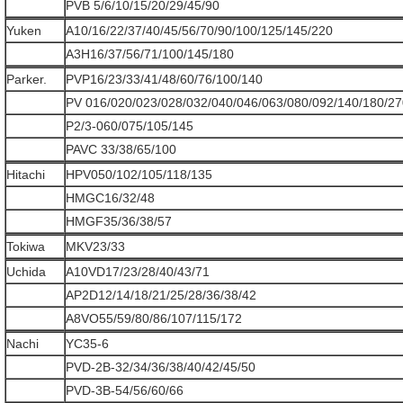
PVB 5/6/10/15/20/29/45/90
Yuken
A10/16/22/37/40/45/56/70/90/100/125/145/220
A3H16/37/56/71/100/145/180
Parker.
PVP16/23/33/41/48/60/76/100/140
PV 016/020/023/028/032/040/046/063/080/092/140/180/27
P2/3-060/075/105/145
PAVC 33/38/65/100
Hitachi
HPV050/102/105/118/135
HMGC16/32/48
HMGF35/36/38/57
Tokiwa
MKV23/33
Uchida
A10VD17/23/28/40/43/71
AP2D12/14/18/21/25/28/36/38/42
A8VO55/59/80/86/107/115/172
Nachi
YC35-6
PVD-2B-32/34/36/38/40/42/45/50
PVD-3B-54/56/60/66