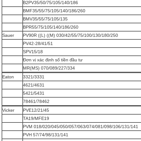
B2PV35/50/75/105/140/186
BMF35/55/75/105/140/186/260
BMV35/55/75/105/135
BPR55/75/105/140/186/260
Sauer
PV90R ((L) ((M) 030/42/55/75/100/130/180/250
PV42-28/41/51
SPV15/18
Đơn vị xác định số tiền đầu tư
MR(MS) 070/089/227/334
Eaton
3321/3331
4621/4631
5421/5431
78461/78462
Vicker
PVE12/21/45
TA19/MFE19
PVM 018/020/045/050/057/063/074/081/098/106/131/141
PVH 57/74/98/131/141