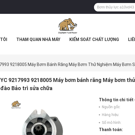
TÔI
THAM QUAN NHÀ MÁY
KIỂM SOÁT CHẤT LƯỢNG
LIÊ
7993 9218005 Máy Bơm Bánh Răng Máy Bơm Thử Nghiệm Máy Bơm Sạ
YC 9217993 9218005 Máy bơm bánh răng Máy bơm th
đào Bảo trì sửa chữa
Thông tin chi tiết
Nguồn gốc:
Hàng hiệu:
Số mô hình:
Thanh toán: