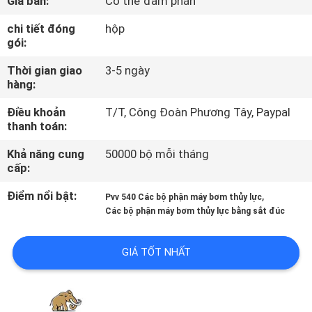
Giá bán:
Có thể đàm phán
THAM
chi tiết đóng
hộp
QUAN
gói:
NHÀ
Thời gian giao
3-5 ngày
MÁY
hàng:
Điều khoản
T/T, Công Đoàn Phương Tây, Paypal
KIỂM
thanh toán:
SOÁT
Khả năng cung
50000 bộ mỗi tháng
cấp:
CHẤT
LƯỢNG
Điểm nổi bật:
,
Pvv 540 Các bộ phận máy bơm thủy lực
Các bộ phận máy bơm thủy lực bằng sắt đúc
LIÊN
GIÁ TỐT NHẤT
HỆ
CHÚNG