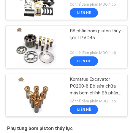
Có thể đàm phán MOQ:1 bộ
LIÊN HỆ
Bộ phận bơm piston thủy
lực LPVD45
Có thể đàm phán MOQ:1 bộ
LIÊN HỆ
Komatus Excavator
PC200-8 Bộ sửa chữa
máy bơm chính Bộ phận
máy bơm thủy lực Máy
Có thể đàm phán MOQ:1 bộ
bơm piston Dịch vụ sửa
LIÊN HỆ
chữa bảo trì
Phụ tùng bơm piston thủy lực