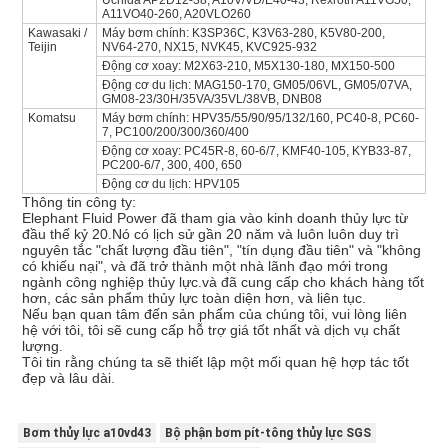
Uchida AP2D12-38, A10V/VD/E40-43, Rexroth A11VG50,
A11VO40-260, A20VLO260
Kawasaki /
Máy bơm chính: K3SP36C, K3V63-280, K5V80-200,
Teijin
NV64-270, NX15, NVK45, KVC925-932
Động cơ xoay: M2X63-210, M5X130-180, MX150-500
Động cơ du lịch: MAG150-170, GM05/06VL, GM05/07VA,
GM08-23/30H/35VA/35VL/38VB, DNB08
Komatsu
Máy bơm chính: HPV35/55/90/95/132/160, PC40-8, PC60-
7, PC100/200/300/360/400
Động cơ xoay: PC45R-8, 60-6/7, KMF40-105, KYB33-87,
PC200-6/7, 300, 400, 650
Động cơ du lịch: HPV105
Thông tin công ty:
Elephant Fluid Power đã tham gia vào kinh doanh thủy lực từ
đầu thế kỷ 20.Nó có lịch sử gần 20 năm và luôn luôn duy trì
nguyên tắc "chất lượng đầu tiên", "tín dụng đầu tiên" và "không
có khiếu nại", và đã trở thành một nhà lãnh đạo mới trong
ngành công nghiệp thủy lực.và đã cung cấp cho khách hàng tốt
hơn, các sản phẩm thủy lực toàn diện hơn, và liên tục.
Nếu bạn quan tâm đến sản phẩm của chúng tôi, vui lòng liên
hệ với tôi, tôi sẽ cung cấp hỗ trợ giá tốt nhất và dịch vụ chất
lượng.
Tôi tin rằng chúng ta sẽ thiết lập một mối quan hệ hợp tác tốt
đẹp và lâu dài.
Bơm thủy lực a10vd43
Bộ phận bơm pít-tông thủy lực SGS