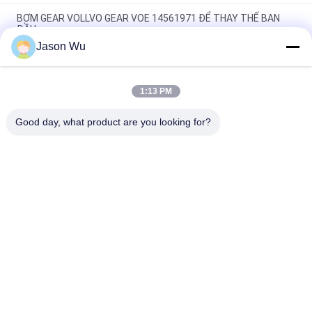
BƠM GEAR VOLLVO GEAR VOE 14561971 ĐỂ THAY THẾ BAN
ĐẦU
Jason Wu
BƠM GEAR VOLLVO GEAR VOE 14537295 ĐỂ THAY THẾ BAN
ĐẦU
1:13 PM
VOLLVO GALLERY GEAR PUMP VOE 14782798 để thay thế ban
đầu
Good day, what product are you looking for?
Danh mục phổ biến
Tất cả
các
Phụ Tùng Bơm 
Bộ Phận Bơm Cánh 
Piston Thủy Lực
Gạt Thủy Lực
Phụ Tùng Máy Xây 
Bơm Máy Kéo Thủy 
Dựng
Lực
Bơm Piston Thủy 
Động Cơ Quỹ Đạo 
Lực
Thủy Lực