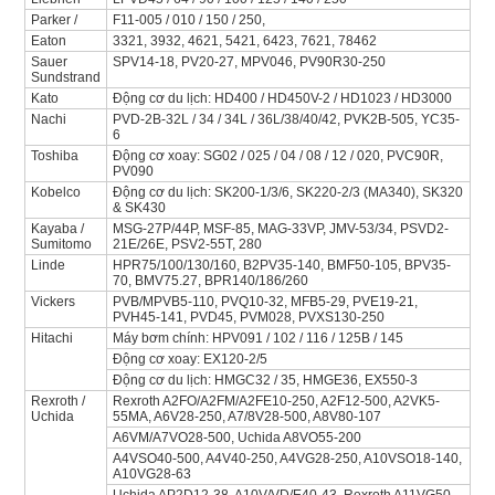
Parker /
F11-005 / 010 / 150 / 250,
Eaton
3321, 3932, 4621, 5421, 6423, 7621, 78462
Sauer
SPV14-18, PV20-27, MPV046, PV90R30-250
Sundstrand
Kato
Động cơ du lịch: HD400 / HD450V-2 / HD1023 / HD3000
Nachi
PVD-2B-32L / 34 / 34L / 36L/38/40/42, PVK2B-505, YC35-
6
Toshiba
Động cơ xoay: SG02 / 025 / 04 / 08 / 12 / 020, PVC90R,
PV090
Kobelco
Động cơ du lịch: SK200-1/3/6, SK220-2/3 (MA340), SK320
& SK430
Kayaba /
MSG-27P/44P, MSF-85, MAG-33VP, JMV-53/34, PSVD2-
Sumitomo
21E/26E, PSV2-55T, 280
Linde
HPR75/100/130/160, B2PV35-140, BMF50-105, BPV35-
70, BMV75.27, BPR140/186/260
Vickers
PVB/MPVB5-110, PVQ10-32, MFB5-29, PVE19-21,
PVH45-141, PVD45, PVM028, PVXS130-250
Hitachi
Máy bơm chính: HPV091 / 102 / 116 / 125B / 145
Động cơ xoay: EX120-2/5
Động cơ du lịch: HMGC32 / 35, HMGE36, EX550-3
Rexroth /
Rexroth A2FO/A2FM/A2FE10-250, A2F12-500, A2VK5-
Uchida
55MA, A6V28-250, A7/8V28-500, A8V80-107
A6VM/A7VO28-500, Uchida A8VO55-200
A4VSO40-500, A4V40-250, A4VG28-250, A10VSO18-140,
A10VG28-63