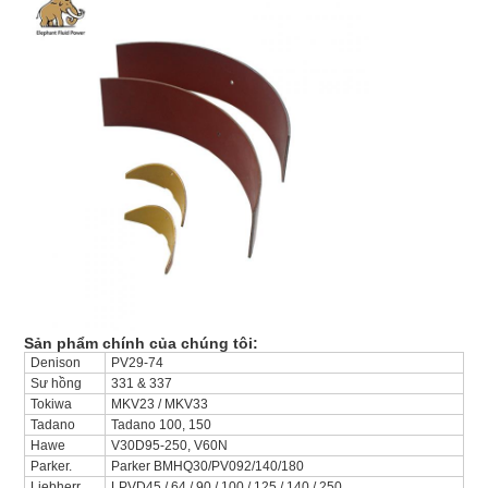
Sản phẩm chính của chúng tôi:
Denison
PV29-74
Sư hồng
331 & 337
Tokiwa
MKV23 / MKV33
Tadano
Tadano 100, 150
Hawe
V30D95-250, V60N
Parker.
Parker BMHQ30/PV092/140/180
Liebherr
LPVD45 / 64 / 90 / 100 / 125 / 140 / 250