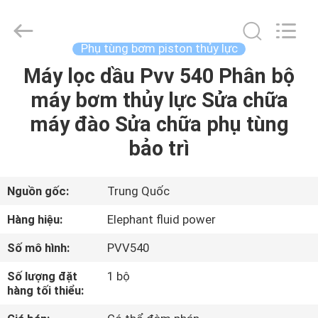
2021
-
2026
Elephant
Fluid
Phụ tùng bơm piston thủy lực
Power
Co.,Ltd.
All
Máy lọc dầu Pvv 540 Phân bộ
TRANG
Rights
Reserved.
máy bơm thủy lực Sửa chữa
CHỦ
máy đào Sửa chữa phụ tùng
CÁC
bảo trì
SẢN
PHẨM
Nguồn gốc:
Trung Quốc
Hàng hiệu:
Elephant fluid power
VỀ
Số mô hình:
PVV540
CHÚNG
Số lượng đặt
1 bộ
TÔI
hàng tối thiểu: