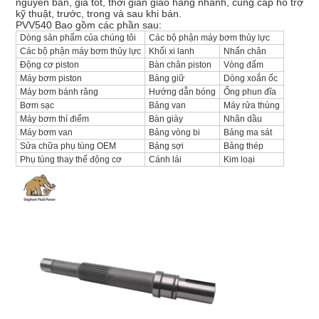
nguyên bản, giá tốt, thời gian giao hàng nhanh, cung cấp hỗ trợ
PRIVACY
kỹ thuật, trước, trong và sau khi bán.
PVV540 Bao gồm các phần sau:
POLICY
Dòng sản phẩm của chúng tôi
Các bộ phận máy bơm thủy lực
Các bộ phận máy bơm thủy lực
Khối xi lanh
Nhấn chân
Động cơ piston
Bàn chân piston
Vòng đấm
Máy bơm piston
Bảng giữ
Dòng xoắn ốc
Máy bơm bánh răng
Hướng dẫn bóng
Ống phun đĩa
Bơm sạc
Bảng van
Máy rửa thùng
Máy bơm thí điểm
Bàn giày
Nhãn dầu
Máy bơm van
Bảng vòng bi
Bảng ma sát
Sửa chữa phụ tùng OEM
Bảng sợi
Bảng thép
Phụ tùng thay thế động cơ
Cánh lái
Kim loại