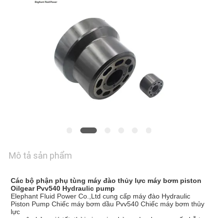
TÔI
TIN
TỨC
CÁC
TRƯỜNG
HỢP
SƠ
Mô tả sản phẩm
ĐỒ
TRANG
Các bộ phận phụ tùng máy đào thủy lực máy bơm piston
Oilgear Pvv540 Hydraulic pump
WEB
Elephant Fluid Power Co.,Ltd cung cấp máy đào Hydraulic
Piston Pump Chiếc máy bơm dầu Pvv540 Chiếc máy bơm thủy
lực