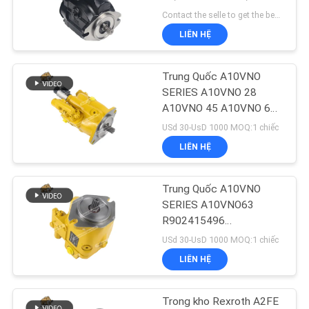
TÔI
gian dẫn 3-5 ngày
Contact the selle to get the best offer MOQ:1 chiếc
LIÊN HỆ
TIN
276
TỨC
Trung Quốc A10VNO
Bơm piston thủy lực
SERIES A10VNO 28
A10VNO 45 A10VNO 63
CÁC
A10VNO 85 Máy bơm
USd 30-UsD 1000 MOQ:1 chiếc
TRƯỜNG
thủy lực cho động cơ
LIÊN HỆ
quạt và mạch phụ trong
HỢP
máy kéo
Trung Quốc A10VNO
29
SƠ
SERIES A10VNO63
Động cơ quỹ đạo
R902415496
ĐỒ
LA10VNO63DFR1/52L-
USd 30-UsD 1000 MOQ:1 chiếc
thủy lực
TRANG
VRC11N00-S1345 bơm
LIÊN HỆ
thủy lực Rexroth cho
WEB
động cơ quạt và mạch
phụ trong máy kéo
Trong kho Rexroth A2FE