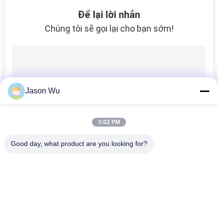
15
Để lại lời nhắn
Chúng tôi sẽ gọi lại cho bạn sớm!
Bơm thủy lực
Jason Wu
33
3:02 PM
Van điều khiển bơm
Good day, what product are you looking for?
thủy lực
Danh mục phổ biến
Tất cả
các
Phụ Tùng Bơm 
Bộ Phận Bơm Cánh 
Piston Thủy Lực
Gạt Thủy Lực