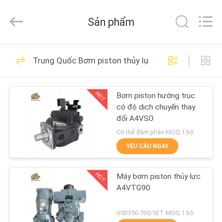
2021
-
2026
Sản phẩm
Elephant
Fluid
Power
Co.,Ltd.
All
TRANG
528
Rights
Trung Quốc Bơm piston thủy lực
Reserved.
CHỦ
Phụ tùng bơm
piston thủy lực
HOT
Bơm piston hướng trục
CÁC
có độ dịch chuyển thay
SẢN
đổi A4VSO
PHẨM
Có thể đàm phán MOQ:1 bộ
YÊU CẦU NGAY
27
VỀ
Bộ phận bơm cánh
HOT
Máy bơm piston thủy lực
CHÚNG
A4VTG90
gạt thủy lực
TÔI
USD350-700/SET MOQ:1 bộ