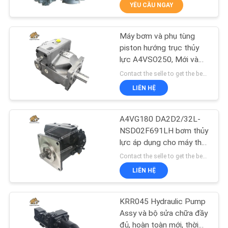
YÊU CẦU NGAY
THAM
QUAN
Máy bơm và phụ tùng
NHÀ
706
piston hướng trục thủy
MÁY
lực A4VSO250, Mới và
Phụ tùng máy xây
hậu mãi, phù hợp với thiết
Contact the selle to get the best offer MOQ:100 chiếc
dựng
bị gốc, lắp trực tiếp, bền
LIÊN HỆ
KIỂM
và tuổi thọ cao
SOÁT
A4VG180 DA2D2/32L-
CHẤT
NSD02F691LH bơm thủy
lực áp dụng cho máy thu
LƯỢNG
81
hoạch kết hợp với tuổi
Contact the selle to get the best offer MOQ:100 chiếc
thọ bền và lâu dài
Bơm máy kéo thủy
LIÊN HỆ
LIÊN
lực
HỆ
KRR045 Hydraulic Pump
CHÚNG
Assy và bộ sửa chữa đầy
đủ, hoàn toàn mới, thời