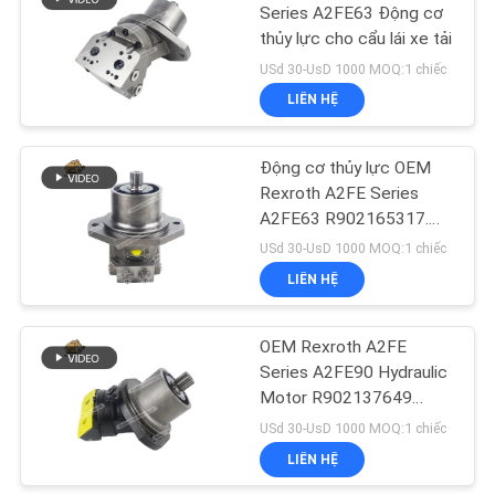
PRIVACY
Series A2FE63 Động cơ
thủy lực cho cẩu lái xe tải
POLICY
45
USd 30-UsD 1000 MOQ:1 chiếc
Van định hướng thủy
LIÊN HỆ
lực
Động cơ thủy lực OEM
Rexroth A2FE Series
A2FE63 R902165317.
A2FE63/61W-VZL181J-
USd 30-UsD 1000 MOQ:1 chiếc
S dẫn động xe tải, cần
LIÊN HỆ
21
cẩu
Đơn vị chỉ đạo
OEM Rexroth A2FE
Series A2FE90 Hydraulic
Orbitrol
Motor R902137649
AXIAL-PISTON MOTOR
USd 30-UsD 1000 MOQ:1 chiếc
A2FE90/61W-VAL100
LIÊN HỆ
cho xe tải, cẩu