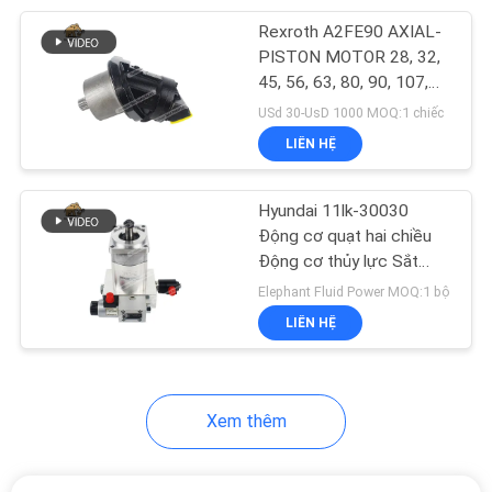
Rexroth A2FE90 AXIAL-
18
PISTON MOTOR 28, 32,
Vòng bi bơm thủy
45, 56, 63, 80, 90, 107,
125, 160, 180, 250, 355
USd 30-UsD 1000 MOQ:1 chiếc
lực
cm³/vòng dùng dẫn động
LIÊN HỆ
xe tải, cẩu
Hyundai 11lk-30030
Động cơ quạt hai chiều
Động cơ thủy lực Sắt
11
đúc để sửa chữa máy
Elephant Fluid Power MOQ:1 bộ
Bộ con dấu bơm
xây dựng
LIÊN HỆ
thủy lực
Xem thêm